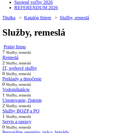
Spojené voľby 2026
REFERENDUM 2026
Titulka
>
Katalóg firiem
>
Služby, remeslá
Služby, remeslá
Pridaj firmu
7
Služby, remeslá
Remeslá
2
Služby, remeslá
IT, webové služby
0
Služby, remeslá
Preklady a tlmočenie
0
Služby, remeslá
Vodoinštalácie
1
Služby, remeslá
Upratovanie, čistenie
2
Služby, remeslá
Služby BOZP a PO
1
Služby, remeslá
Servis a opravy
0
Služby, remeslá
Personálne agentúry, práca, brigády