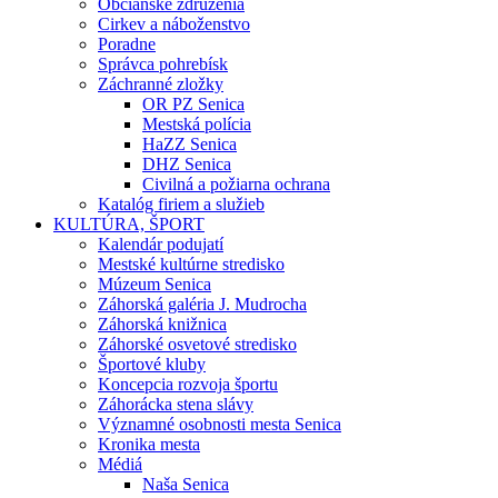
Občianske združenia
Cirkev a náboženstvo
Poradne
Správca pohrebísk
Záchranné zložky
OR PZ Senica
Mestská polícia
HaZZ Senica
DHZ Senica
Civilná a požiarna ochrana
Katalóg firiem a služieb
KULTÚRA, ŠPORT
Kalendár podujatí
Mestské kultúrne stredisko
Múzeum Senica
Záhorská galéria J. Mudrocha
Záhorská knižnica
Záhorské osvetové stredisko
Športové kluby
Koncepcia rozvoja športu
Záhorácka stena slávy
Významné osobnosti mesta Senica
Kronika mesta
Médiá
Naša Senica