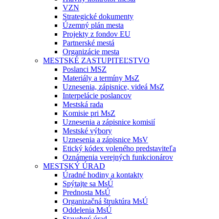
VZN
Strategické dokumenty
Územný plán mesta
Projekty z fondov EU
Partnerské mestá
Organizácie mesta
MESTSKÉ ZASTUPITEĽSTVO
Poslanci MSZ
Materiály a termíny MsZ
Uznesenia, zápisnice, videá MsZ
Interpelácie poslancov
Mestská rada
Komisie pri MsZ
Uznesenia a zápisnice komisií
Mestské výbory
Uznesenia a zápisnice MsV
Etický kódex voleného predstaviteľa
Oznámenia verejných funkcionárov
MESTSKÝ ÚRAD
Úradné hodiny a kontakty
Spýtajte sa MsÚ
Prednosta MsÚ
Organizačná štruktúra MsÚ
Oddelenia MsÚ
Stavebný úrad