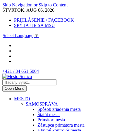
Skip Navigation or Skip to Content
ŠTVRTOK, AUG 06, 2026
PRIHLÁSENIE / FACEBOOK
SPÝTAJTE SA MSÚ
Select Language
▼
+421 / 34 651 5004
Open Menu
MESTO
SAMOSPRÁVA
Spôsob zriadenia mesta
Štatút mesta
Primátor mesta
Zástupca primátora mesta
Hlavný kontrolór mesta