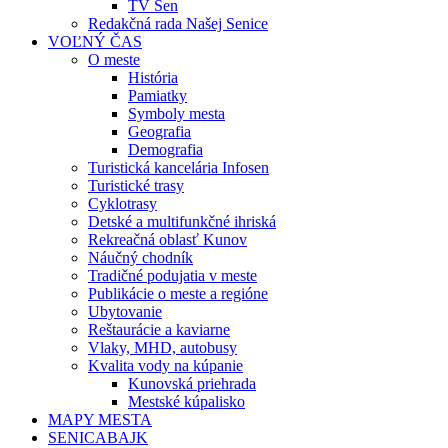
TV Sen
Redakčná rada Našej Senice
VOĽNÝ ČAS
O meste
História
Pamiatky
Symboly mesta
Geografia
Demografia
Turistická kancelária Infosen
Turistické trasy
Cyklotrasy
Detské a multifunkčné ihriská
Rekreačná oblasť Kunov
Náučný chodník
Tradičné podujatia v meste
Publikácie o meste a regióne
Ubytovanie
Reštaurácie a kaviarne
Vlaky, MHD, autobusy
Kvalita vody na kúpanie
Kunovská priehrada
Mestské kúpalisko
MAPY MESTA
SENICABAJK