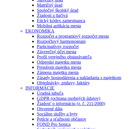
Matričný úrad
Spoločný školský úrad
Žiadosti a tlačivá
Etický kódex zamestnanca
Mobilná aplikácia mesta
EKONOMIKA
Rozpočet a programový rozpočet mesta
Rozpočtový harmonogram
Participatívny rozpočet
Záverečný účet mesta
Profil verejného obstarávateľa
Odpredaj majetku mesta
Prenájom majetku mesta
Zámena majetku mesta
Zásady hospodárenia a nakladania s majetkom
Objednávky, zmluvy, faktúry
INFORMÁCIE
Úradná tabuľa
GDPR (ochrana osobných údajov)
Žiadosť o informáciu (z. č. 211/2000)
Otvorené dáta
Sociálne služby a byty
Petície a sťažnosti občanov
FOND Pro Senica