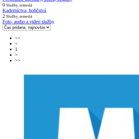
0
Služby, remeslá
Kaderníctva, holičstvá
2
Služby, remeslá
Foto, audio a video služby
<<
<
1
>
>>