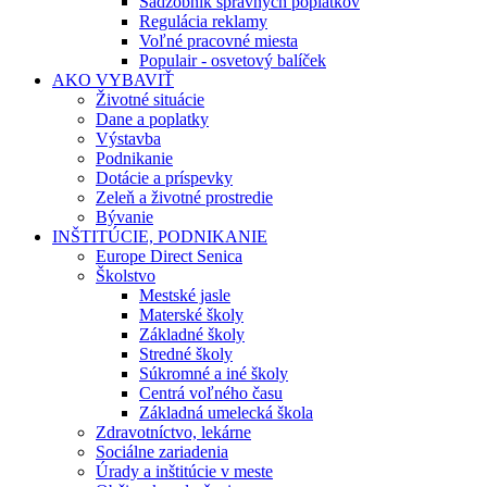
Sadzobník správnych poplatkov
Regulácia reklamy
Voľné pracovné miesta
Populair - osvetový balíček
AKO VYBAVIŤ
Životné situácie
Dane a poplatky
Výstavba
Podnikanie
Dotácie a príspevky
Zeleň a životné prostredie
Bývanie
INŠTITÚCIE, PODNIKANIE
Europe Direct Senica
Školstvo
Mestské jasle
Materské školy
Základné školy
Stredné školy
Súkromné a iné školy
Centrá voľného času
Základná umelecká škola
Zdravotníctvo, lekárne
Sociálne zariadenia
Úrady a inštitúcie v meste