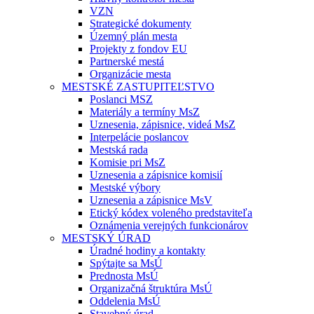
VZN
Strategické dokumenty
Územný plán mesta
Projekty z fondov EU
Partnerské mestá
Organizácie mesta
MESTSKÉ ZASTUPITEĽSTVO
Poslanci MSZ
Materiály a termíny MsZ
Uznesenia, zápisnice, videá MsZ
Interpelácie poslancov
Mestská rada
Komisie pri MsZ
Uznesenia a zápisnice komisií
Mestské výbory
Uznesenia a zápisnice MsV
Etický kódex voleného predstaviteľa
Oznámenia verejných funkcionárov
MESTSKÝ ÚRAD
Úradné hodiny a kontakty
Spýtajte sa MsÚ
Prednosta MsÚ
Organizačná štruktúra MsÚ
Oddelenia MsÚ
Stavebný úrad