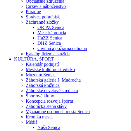
Občianske združenia
Cirkev a náboženstvo
Poradne
Správca pohrebísk
Záchranné zložky
OR PZ Senica
Mestská polícia
HaZZ Senica
DHZ Senica
Civilná a požiarna ochrana
Katalóg firiem a služieb
KULTÚRA, ŠPORT
Kalendár podujatí
Mestské kultúrne stredisko
Múzeum Senica
Záhorská galéria J. Mudrocha
Záhorská knižnica
Záhorské osvetové stredisko
Športové kluby
Koncepcia rozvoja športu
Záhorácka stena slávy
Významné osobnosti mesta Senica
Kronika mesta
Médiá
Naša Senica