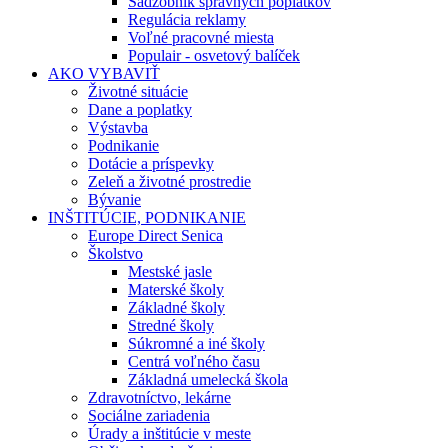
Sadzobník správnych poplatkov
Regulácia reklamy
Voľné pracovné miesta
Populair - osvetový balíček
AKO VYBAVIŤ
Životné situácie
Dane a poplatky
Výstavba
Podnikanie
Dotácie a príspevky
Zeleň a životné prostredie
Bývanie
INŠTITÚCIE, PODNIKANIE
Europe Direct Senica
Školstvo
Mestské jasle
Materské školy
Základné školy
Stredné školy
Súkromné a iné školy
Centrá voľného času
Základná umelecká škola
Zdravotníctvo, lekárne
Sociálne zariadenia
Úrady a inštitúcie v meste