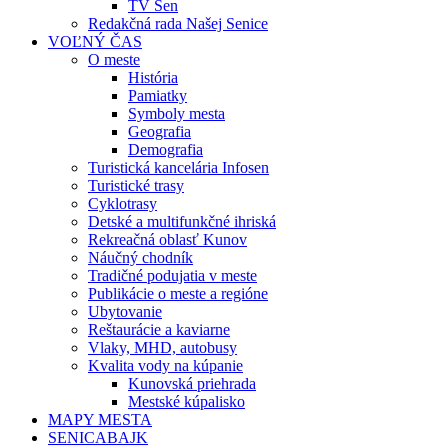
TV Sen
Redakčná rada Našej Senice
VOĽNÝ ČAS
O meste
História
Pamiatky
Symboly mesta
Geografia
Demografia
Turistická kancelária Infosen
Turistické trasy
Cyklotrasy
Detské a multifunkčné ihriská
Rekreačná oblasť Kunov
Náučný chodník
Tradičné podujatia v meste
Publikácie o meste a regióne
Ubytovanie
Reštaurácie a kaviarne
Vlaky, MHD, autobusy
Kvalita vody na kúpanie
Kunovská priehrada
Mestské kúpalisko
MAPY MESTA
SENICABAJK