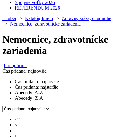
Spojené voľby 2026
REFERENDUM 2026
Titulka
>
Katalóg firiem
>
Zdravie, krása, chudnutie
>
Nemocnice, zdravotnícke zariadenia
Nemocnice, zdravotnícke
zariadenia
Pridaj firmu
Čas pridana: najnovšie
Čas pridana: najnovšie
Čas pridana: najstaršie
Abecedy: A-Z
Abecedy: Z-A
<<
<
1
>