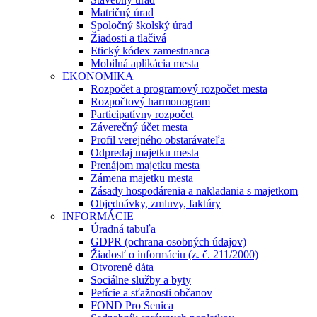
Matričný úrad
Spoločný školský úrad
Žiadosti a tlačivá
Etický kódex zamestnanca
Mobilná aplikácia mesta
EKONOMIKA
Rozpočet a programový rozpočet mesta
Rozpočtový harmonogram
Participatívny rozpočet
Záverečný účet mesta
Profil verejného obstarávateľa
Odpredaj majetku mesta
Prenájom majetku mesta
Zámena majetku mesta
Zásady hospodárenia a nakladania s majetkom
Objednávky, zmluvy, faktúry
INFORMÁCIE
Úradná tabuľa
GDPR (ochrana osobných údajov)
Žiadosť o informáciu (z. č. 211/2000)
Otvorené dáta
Sociálne služby a byty
Petície a sťažnosti občanov
FOND Pro Senica