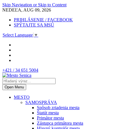
Skip Navigation or Skip to Content
NEDEĽA, AUG 09, 2026
PRIHLÁSENIE / FACEBOOK
SPÝTAJTE SA MSÚ
Select Language
▼
+421 / 34 651 5004
Open Menu
MESTO
SAMOSPRÁVA
Spôsob zriadenia mesta
Štatút mesta
Primátor mesta
Zástupca primátora mesta
Hlavný kontrolór mesta