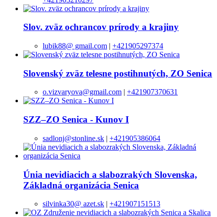
Slov. zväz ochrancov prírody a krajiny
lubik88@ gmail.com
|
+421905297374
Slovenský zväz telesne postihnutých, ZO Senica
o.vizvaryova@gmail.com
|
+421907370631
SZZ–ZO Senica - Kunov I
sadlonj@stonline.sk
|
+421905386064
Únia nevidiacich a slabozrakých Slovenska,
Základná organizácia Senica
silvinka30@ azet.sk
|
+421907151513