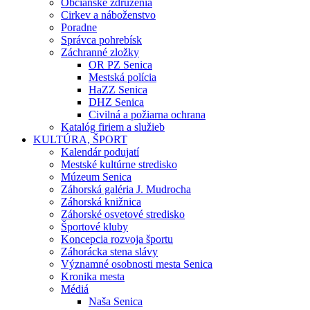
Občianske združenia
Cirkev a náboženstvo
Poradne
Správca pohrebísk
Záchranné zložky
OR PZ Senica
Mestská polícia
HaZZ Senica
DHZ Senica
Civilná a požiarna ochrana
Katalóg firiem a služieb
KULTÚRA, ŠPORT
Kalendár podujatí
Mestské kultúrne stredisko
Múzeum Senica
Záhorská galéria J. Mudrocha
Záhorská knižnica
Záhorské osvetové stredisko
Športové kluby
Koncepcia rozvoja športu
Záhorácka stena slávy
Významné osobnosti mesta Senica
Kronika mesta
Médiá
Naša Senica