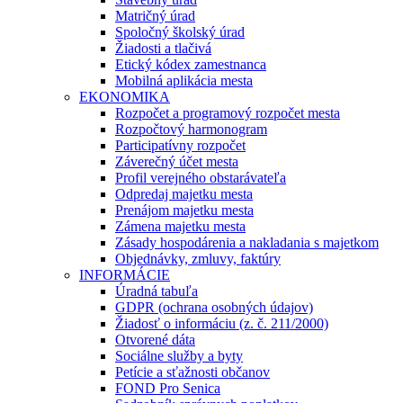
Matričný úrad
Spoločný školský úrad
Žiadosti a tlačivá
Etický kódex zamestnanca
Mobilná aplikácia mesta
EKONOMIKA
Rozpočet a programový rozpočet mesta
Rozpočtový harmonogram
Participatívny rozpočet
Záverečný účet mesta
Profil verejného obstarávateľa
Odpredaj majetku mesta
Prenájom majetku mesta
Zámena majetku mesta
Zásady hospodárenia a nakladania s majetkom
Objednávky, zmluvy, faktúry
INFORMÁCIE
Úradná tabuľa
GDPR (ochrana osobných údajov)
Žiadosť o informáciu (z. č. 211/2000)
Otvorené dáta
Sociálne služby a byty
Petície a sťažnosti občanov
FOND Pro Senica