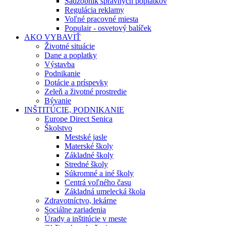
Sadzobník správnych poplatkov
Regulácia reklamy
Voľné pracovné miesta
Populair - osvetový balíček
AKO VYBAVIŤ
Životné situácie
Dane a poplatky
Výstavba
Podnikanie
Dotácie a príspevky
Zeleň a životné prostredie
Bývanie
INŠTITÚCIE, PODNIKANIE
Europe Direct Senica
Školstvo
Mestské jasle
Materské školy
Základné školy
Stredné školy
Súkromné a iné školy
Centrá voľného času
Základná umelecká škola
Zdravotníctvo, lekárne
Sociálne zariadenia
Úrady a inštitúcie v meste