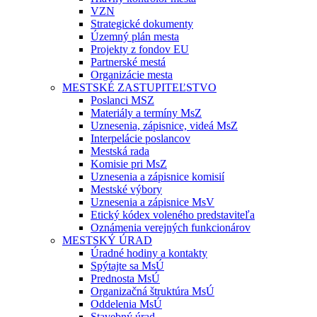
VZN
Strategické dokumenty
Územný plán mesta
Projekty z fondov EU
Partnerské mestá
Organizácie mesta
MESTSKÉ ZASTUPITEĽSTVO
Poslanci MSZ
Materiály a termíny MsZ
Uznesenia, zápisnice, videá MsZ
Interpelácie poslancov
Mestská rada
Komisie pri MsZ
Uznesenia a zápisnice komisií
Mestské výbory
Uznesenia a zápisnice MsV
Etický kódex voleného predstaviteľa
Oznámenia verejných funkcionárov
MESTSKÝ ÚRAD
Úradné hodiny a kontakty
Spýtajte sa MsÚ
Prednosta MsÚ
Organizačná štruktúra MsÚ
Oddelenia MsÚ
Stavebný úrad