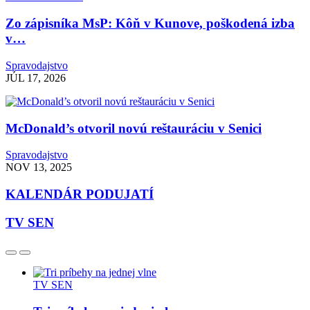
Zo zápisníka MsP: Kôň v Kunove, poškodená izba
v…
Spravodajstvo
JÚL 17, 2026
McDonald’s otvoril novú reštauráciu v Senici
Spravodajstvo
NOV 13, 2025
KALENDÁR PODUJATÍ
TV SEN
TV SEN