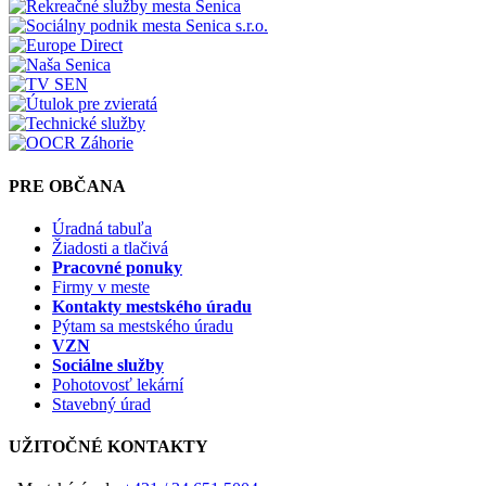
PRE OBČANA
Úradná tabuľa
Žiadosti a tlačivá
Pracovné ponuky
Firmy v meste
Kontakty mestského úradu
Pýtam sa mestského úradu
VZN
Sociálne služby
Pohotovosť lekární
Stavebný úrad
UŽITOČNÉ KONTAKTY