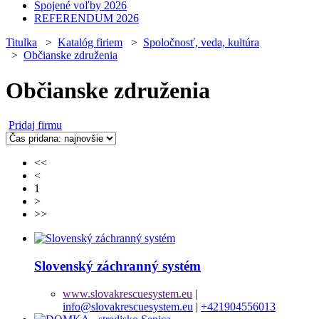
Spojené voľby 2026
REFERENDUM 2026
Titulka
>
Katalóg firiem
>
Spoločnosť, veda, kultúra
>
Občianske združenia
Občianske združenia
Pridaj firmu
<<
<
1
>
>>
Slovenský záchranný systém
www.slovakrescuesystem.eu
|
info@slovakrescuesystem.eu
|
+421904556013