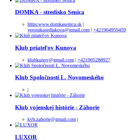
DOMKA - stredisko Senica
https:www.domkasenica.sk
|
veronikasedlakova@gmail.com
|
+421904959459
Klub priateľov Kunova
klubkunov@gmail.com
|
+421905288927
Klub Spoločnosti L. Novomeského
|
Klub vojenskej histórie - Záhorie
kvh.zahorie@gmail.com
|
LUXOR