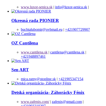
www.luxor-senica.sk
|
info@luxor-senica.sk
|
Okresná rada PIONIER
buchtalubomir@ovbmail.eu
|
+421907729907
OZ Cantilena
www.cantilena.sk
|
cantilena@cantilena.sk
|
+421948897461
Sen ART
mica.ramy@stonline.sk
|
+421905347154
Detská organizácia- Záhorácky Fénix
www.zafenix.com/
|
zafenix@gmail.com
|
+421903210297