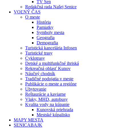
TV Sen
Redakčná rada Našej Senice
VOĽNÝ ČAS
O meste
História
Pamiatky
Symboly mesta
Geografia
Demografia
Turistická kancelária Infosen
Turistické trasy
Cyklotrasy
Detské a multifunkčné ihriská
Rekreačná oblasť Kunov
Náučný chodník
Tradičné podujatia v meste
Publikácie o meste a regióne
Ubytovanie
Reštaurácie a kaviarne
Vlaky, MHD, autobusy
Kvalita vody na kúpanie
Kunovská priehrada
Mestské kúpalisko
MAPY MESTA
SENICABAJK