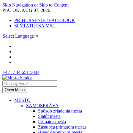
Skip Navigation or Skip to Content
PIATOK, AUG 07, 2026
PRIHLÁSENIE / FACEBOOK
SPÝTAJTE SA MSÚ
Select Language
▼
+421 / 34 651 5004
Open Menu
MESTO
SAMOSPRÁVA
Spôsob zriadenia mesta
Štatút mesta
Primátor mesta
Zástupca primátora mesta
Hlavný kontrolór mesta