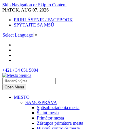
Skip Navigation or Skip to Content
PIATOK, AUG 07, 2026
PRIHLÁSENIE / FACEBOOK
SPÝTAJTE SA MSÚ
Select Language
▼
+421 / 34 651 5004
Open Menu
MESTO
SAMOSPRÁVA
Spôsob zriadenia mesta
Štatút mesta
Primátor mesta
Zástupca primátora mesta
Hlavný kontrolór mesta