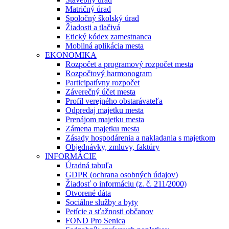
Matričný úrad
Spoločný školský úrad
Žiadosti a tlačivá
Etický kódex zamestnanca
Mobilná aplikácia mesta
EKONOMIKA
Rozpočet a programový rozpočet mesta
Rozpočtový harmonogram
Participatívny rozpočet
Záverečný účet mesta
Profil verejného obstarávateľa
Odpredaj majetku mesta
Prenájom majetku mesta
Zámena majetku mesta
Zásady hospodárenia a nakladania s majetkom
Objednávky, zmluvy, faktúry
INFORMÁCIE
Úradná tabuľa
GDPR (ochrana osobných údajov)
Žiadosť o informáciu (z. č. 211/2000)
Otvorené dáta
Sociálne služby a byty
Petície a sťažnosti občanov
FOND Pro Senica