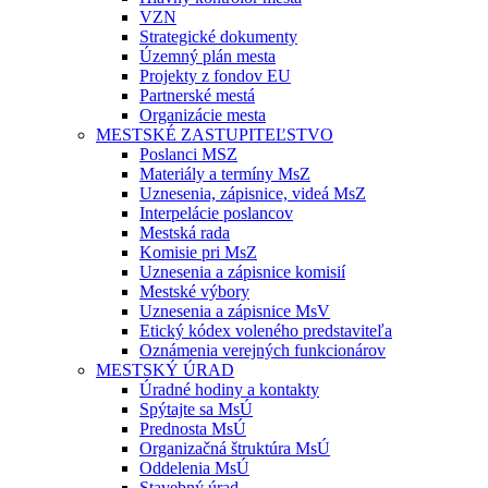
VZN
Strategické dokumenty
Územný plán mesta
Projekty z fondov EU
Partnerské mestá
Organizácie mesta
MESTSKÉ ZASTUPITEĽSTVO
Poslanci MSZ
Materiály a termíny MsZ
Uznesenia, zápisnice, videá MsZ
Interpelácie poslancov
Mestská rada
Komisie pri MsZ
Uznesenia a zápisnice komisií
Mestské výbory
Uznesenia a zápisnice MsV
Etický kódex voleného predstaviteľa
Oznámenia verejných funkcionárov
MESTSKÝ ÚRAD
Úradné hodiny a kontakty
Spýtajte sa MsÚ
Prednosta MsÚ
Organizačná štruktúra MsÚ
Oddelenia MsÚ
Stavebný úrad