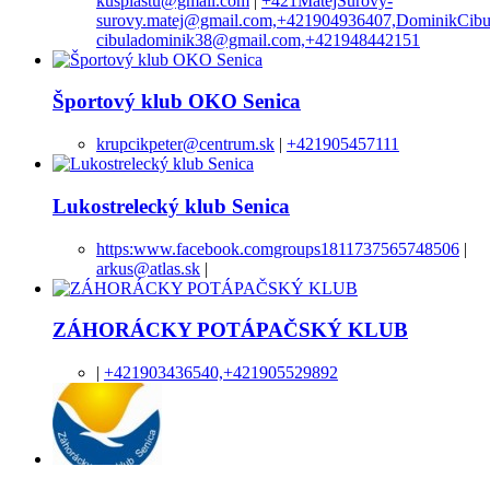
kusplastu@gmail.com
|
+421MatejSurový-
surovy.matej@gmail.com,+421904936407,DominikCibu
cibuladominik38@gmail.com,+421948442151
Športový klub OKO Senica
krupcikpeter@centrum.sk
|
+421905457111
Lukostrelecký klub Senica
https:www.facebook.comgroups1811737565748506
|
arkus@atlas.sk
|
ZÁHORÁCKY POTÁPAČSKÝ KLUB
|
+421903436540,+421905529892