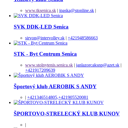
www.tksenica.sk
|
jpaska@stonline.sk
|
SVK DDK-LED Senica
sirvon@intervolley.sk
|
+421948586663
STK - Byt Centrum Senica
www.stolnytenis.senica.sk
|
janlazorcaksnp@azet.sk
|
+421917209639
Športový klub AEROBIK S ANDY
|
+421346514805,+421905520081
ŠPORTOVO-STRELECKÝ KLUB KUNOV
|