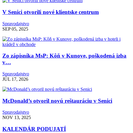
V Senici otvorili nové klientske centrum
Spravodajstvo
SEP 05, 2025
Zo zápisníka MsP: Kôň v Kunove, poškodená izba
v…
Spravodajstvo
JÚL 17, 2026
McDonald’s otvoril novú reštauráciu v Senici
Spravodajstvo
NOV 13, 2025
KALENDÁR PODUJATÍ