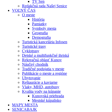
TV Sen
Redakčná rada Našej Senice
VOĽNÝ ČAS
O meste
História
Pamiatky
Symboly mesta
Geografia
Demografia
Turistická kancelária Infosen
Turistické trasy
Cyklotrasy
Detské a multifunkčné ihriská
Rekreačná oblasť Kunov
Náučný chodník
Tradičné podujatia v meste
Publikácie o meste a regióne
Ubytovanie
Reštaurácie a kaviarne
Vlaky, MHD, autobusy
Kvalita vody na kúpanie
Kunovská priehrada
Mestské kúpalisko
MAPY MESTA
SENICABAJK