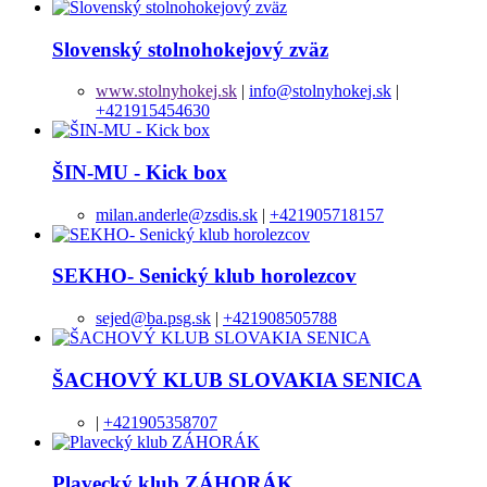
Slovenský stolnohokejový zväz
www.stolnyhokej.sk
|
info@stolnyhokej.sk
|
+421915454630
ŠIN-MU - Kick box
milan.anderle@zsdis.sk
|
+421905718157
SEKHO- Senický klub horolezcov
sejed@ba.psg.sk
|
+421908505788
ŠACHOVÝ KLUB SLOVAKIA SENICA
|
+421905358707
Plavecký klub ZÁHORÁK