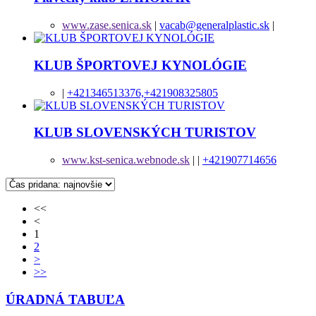
www.zase.senica.sk
|
vacab@generalplastic.sk
|
KLUB ŠPORTOVEJ KYNOLÓGIE
|
+421346513376,+421908325805
KLUB SLOVENSKÝCH TURISTOV
www.kst-senica.webnode.sk
|
|
+421907714656
<<
<
1
2
>
>>
ÚRADNÁ TABUĽA