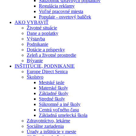
Sadzobník správnych poplatkov
Regulácia reklamy
Voľné pracovné miesta
Populair - osvetový balíček
AKO VYBAVIŤ
Životné situácie
Dane a poplatky
Výstavba
Podnikanie
Dotácie a príspevky
Zeleň a životné prostredie
Bývanie
INŠTITÚCIE, PODNIKANIE
Europe Direct Senica
Školstvo
Mestské jasle
Materské školy
Základné školy
Stredné školy
Súkromné a iné školy
Centrá voľného času
Základná umelecká škola
Zdravotníctvo, lekárne
Sociálne zariadenia
Úrady a inštitúcie v meste