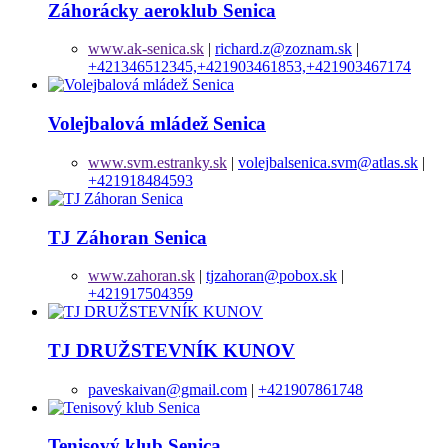
Záhorácky aeroklub Senica
www.ak-senica.sk
|
richard.z@zoznam.sk
|
+421346512345,+421903461853,+421903467174
Volejbalová mládež Senica
www.svm.estranky.sk
|
volejbalsenica.svm@atlas.sk
|
+421918484593
TJ Záhoran Senica
www.zahoran.sk
|
tjzahoran@pobox.sk
|
+421917504359
TJ DRUŽSTEVNÍK KUNOV
paveskaivan@gmail.com
|
+421907861748
Tenisový klub Senica