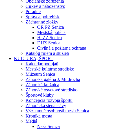
Občianske združenia
Cirkev a náboženstvo
Poradne
Správca pohrebísk
Záchranné zložky
OR PZ Senica
Mestská polícia
HaZZ Senica
DHZ Senica
Civilná a požiarna ochrana
Katalóg firiem a služieb
KULTÚRA, ŠPORT
Kalendár podujatí
Mestské kultúrne stredisko
Múzeum Senica
Záhorská galéria J. Mudrocha
Záhorská knižnica
Záhorské osvetové stredisko
Športové kluby
Koncepcia rozvoja športu
Záhorácka stena slávy
Významné osobnosti mesta Senica
Kronika mesta
Médiá
Naša Senica