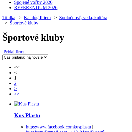
Spojené voľby 2026
REFERENDUM 2026
Titulka
>
Katalóg firiem
>
Spoločnosť, veda, kultúra
>
Športové kluby
Športové kluby
Pridaj firmu
<<
<
1
2
>
>>
Kus Plastu
https:www.facebook.comkusplastu
|