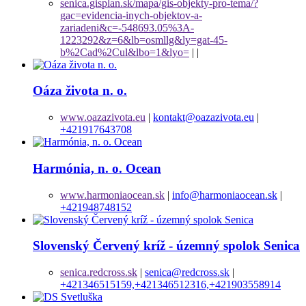
senica.gisplan.sk/mapa/gis-objekty-pro-tema/?
gac=evidencia-inych-objektov-a-
zariadeni&c=-548693.05%3A-
1223292&z=6&lb=osmllg&ly=gat-45-
b%2Cad%2Cul&lbo=1&lyo=
|
|
Oáza života n. o.
www.oazazivota.eu
|
kontakt@oazazivota.eu
|
+421917643708
Harmónia, n. o. Ocean
www.harmoniaocean.sk
|
info@harmoniaocean.sk
|
+421948748152
Slovenský Červený kríž - územný spolok Senica
senica.redcross.sk
|
senica@redcross.sk
|
+421346515159,+421346512316,+421903558914