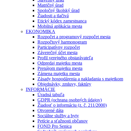
Matričný úrad
Spoločný školský úrad
Žiadosti a tlačivá
Etický kódex zamestnanca
Mobilná aplikácia mesta
EKONOMIKA
Rozpočet a programový rozpočet mesta
Rozpočtový harmonogram
Participatívny rozpočet
Záverečný účet mesta
Profil verejného obstarávateľa
Odpredaj majetku mesta
Prenájom majetku mesta
Zámena majetku mesta
Zásady hospodárenia a nakladania s majetkom
Objednávky, zmluvy, faktúry
INFORMÁCIE
Úradná tabuľa
GDPR (ochrana osobných údajov)
Žiadosť o informáciu (z. č. 211/2000)
Otvorené dáta
Sociálne služby a byty
Petície a sťažnosti občanov
FOND Pro Senica