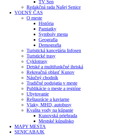
TV Sen
Redakčná rada Našej Senice
VOĽNÝ ČAS
O meste
História
Pamiatky
Symboly mesta
Geografia
Demografia
Turistická kancelária Infosen
Turistické trasy
Cyklotrasy
Detské a multifunkčné ihriská
Rekreačná oblasť Kunov
Náučný chodník
Tradičné podujatia v meste
Publikácie o meste a regióne
Ubytovanie
Reštaurácie a kaviarne
Vlaky, MHD, autobusy
Kvalita vody na kúpanie
Kunovská priehrada
Mestské kúpalisko
MAPY MESTA
SENICABAJK