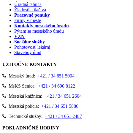
Úradná tabuľa
Žiadosti a tlačivá
Pracovné ponuky
Firmy v meste
Kontakty mestského úradu
Pýtam sa mestského úradu
VZN
Sociálne služby
Pohotovosť lekární
Stavebný úrad
UŽITOČNÉ KONTAKTY
Mestský úrad:
+421 / 34 651 5004
MsKS Senica:
+421 / 34 690 8122
Mestská knižnica:
+421 / 34 651 2604
Mestská polícia:
+421 / 34 651 5886
Technické služby:
+421 / 34 651 2487
POKLADNIČNÉ HODINY