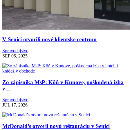
V Senici otvorili nové klientske centrum
Spravodajstvo
SEP 05, 2025
Zo zápisníka MsP: Kôň v Kunove, poškodená izba
v…
Spravodajstvo
JÚL 17, 2026
McDonald’s otvoril novú reštauráciu v Senici