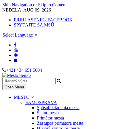
Skip Navigation or Skip to Content
NEDEĽA, AUG 09, 2026
PRIHLÁSENIE / FACEBOOK
SPÝTAJTE SA MSÚ
Select Language
▼
+421 / 34 651 5004
Open Menu
MESTO
SAMOSPRÁVA
Spôsob zriadenia mesta
Štatút mesta
Primátor mesta
Zástupca primátora mesta
Hlavný kontrolór mesta