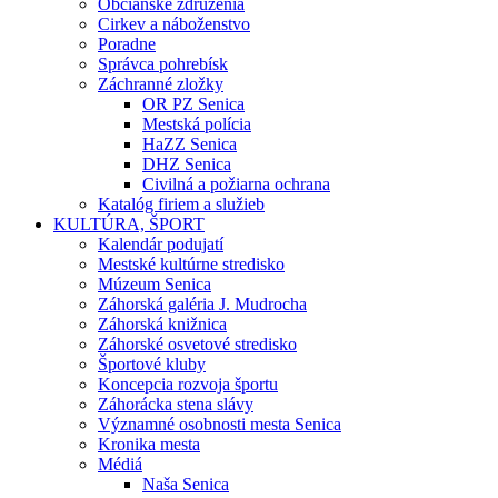
Občianske združenia
Cirkev a náboženstvo
Poradne
Správca pohrebísk
Záchranné zložky
OR PZ Senica
Mestská polícia
HaZZ Senica
DHZ Senica
Civilná a požiarna ochrana
Katalóg firiem a služieb
KULTÚRA, ŠPORT
Kalendár podujatí
Mestské kultúrne stredisko
Múzeum Senica
Záhorská galéria J. Mudrocha
Záhorská knižnica
Záhorské osvetové stredisko
Športové kluby
Koncepcia rozvoja športu
Záhorácka stena slávy
Významné osobnosti mesta Senica
Kronika mesta
Médiá
Naša Senica