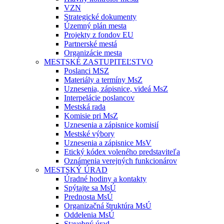
VZN
Strategické dokumenty
Územný plán mesta
Projekty z fondov EU
Partnerské mestá
Organizácie mesta
MESTSKÉ ZASTUPITEĽSTVO
Poslanci MSZ
Materiály a termíny MsZ
Uznesenia, zápisnice, videá MsZ
Interpelácie poslancov
Mestská rada
Komisie pri MsZ
Uznesenia a zápisnice komisií
Mestské výbory
Uznesenia a zápisnice MsV
Etický kódex voleného predstaviteľa
Oznámenia verejných funkcionárov
MESTSKÝ ÚRAD
Úradné hodiny a kontakty
Spýtajte sa MsÚ
Prednosta MsÚ
Organizačná štruktúra MsÚ
Oddelenia MsÚ
Stavebný úrad