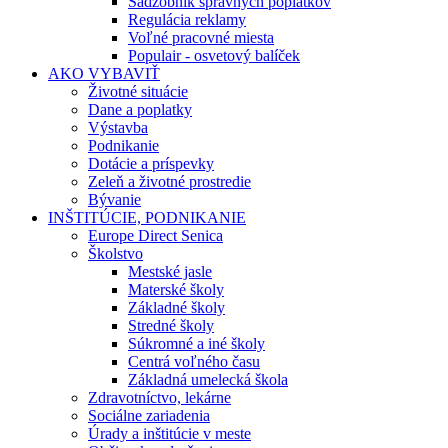
Sadzobník správnych poplatkov
Regulácia reklamy
Voľné pracovné miesta
Populair - osvetový balíček
AKO VYBAVIŤ
Životné situácie
Dane a poplatky
Výstavba
Podnikanie
Dotácie a príspevky
Zeleň a životné prostredie
Bývanie
INŠTITÚCIE, PODNIKANIE
Europe Direct Senica
Školstvo
Mestské jasle
Materské školy
Základné školy
Stredné školy
Súkromné a iné školy
Centrá voľného času
Základná umelecká škola
Zdravotníctvo, lekárne
Sociálne zariadenia
Úrady a inštitúcie v meste