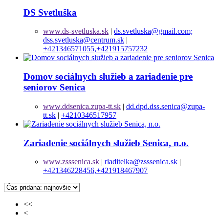
DS Svetluška
www.ds-svetluska.sk
|
ds.svetluska@gmail.com;
dss.svetluska@centrum.sk
|
+421346571055,+421915757232
Domov sociálnych služieb a zariadenie pre
seniorov Senica
www.ddsenica.zupa-tt.sk
|
dd.dpd.dss.senica@zupa-
tt.sk
|
+4210346517957
Zariadenie sociálnych služieb Senica, n.o.
www.zsssenica.sk
|
riaditelka@zsssenica.sk
|
+421346228456,+421918467907
<<
<