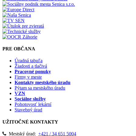
PRE OBČANA
Úradná tabuľa
Žiadosti a tlačivá
Pracovné ponuky
Firmy v meste
Kontakty mestského úradu
Pýtam sa mestského úradu
VZN
Sociálne služby
Pohotovosť lekární
Stavebný úrad
UŽITOČNÉ KONTAKTY
Mestský úrad:
+421 / 34 651 5004