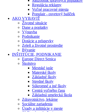
Sadzobník správnych poplatkov
Regulácia reklamy
Voľné pracovné miesta
Populair - osvetový balíček
AKO VYBAVIŤ
Životné situácie
Dane a poplatky
Výstavba
Podnikanie
Dotácie a príspevky
Zeleň a životné prostredie
Bývanie
INŠTITÚCIE, PODNIKANIE
Europe Direct Senica
Školstvo
Mestské jasle
Materské školy
Základné školy
Stredné školy
Súkromné a iné školy
Centrá voľného času
Základná umelecká škola
Zdravotníctvo, lekárne
Sociálne zariadenia
Úrady a inštitúcie v meste