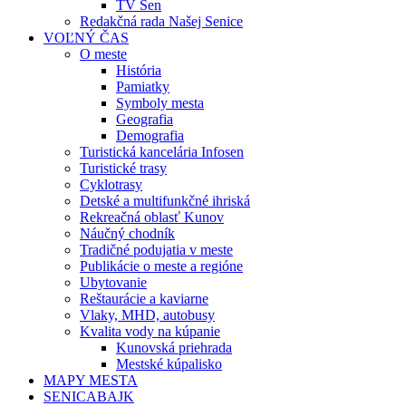
TV Sen
Redakčná rada Našej Senice
VOĽNÝ ČAS
O meste
História
Pamiatky
Symboly mesta
Geografia
Demografia
Turistická kancelária Infosen
Turistické trasy
Cyklotrasy
Detské a multifunkčné ihriská
Rekreačná oblasť Kunov
Náučný chodník
Tradičné podujatia v meste
Publikácie o meste a regióne
Ubytovanie
Reštaurácie a kaviarne
Vlaky, MHD, autobusy
Kvalita vody na kúpanie
Kunovská priehrada
Mestské kúpalisko
MAPY MESTA
SENICABAJK