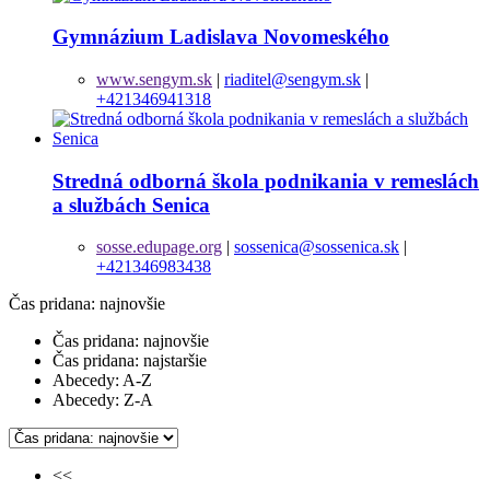
Gymnázium Ladislava Novomeského
www.sengym.sk
|
riaditel@sengym.sk
|
+421346941318
Stredná odborná škola podnikania v remeslách
a službách Senica
sosse.edupage.org
|
sossenica@sossenica.sk
|
+421346983438
Čas pridana: najnovšie
Čas pridana: najnovšie
Čas pridana: najstaršie
Abecedy: A-Z
Abecedy: Z-A
<<