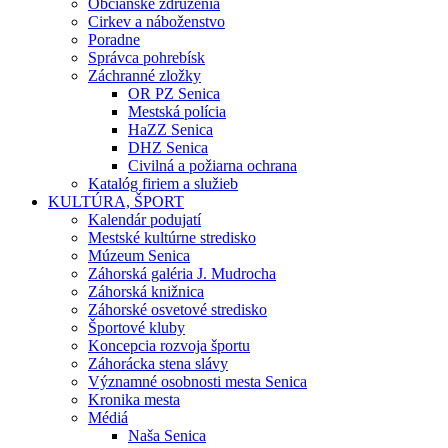
Občianske združenia
Cirkev a náboženstvo
Poradne
Správca pohrebísk
Záchranné zložky
OR PZ Senica
Mestská polícia
HaZZ Senica
DHZ Senica
Civilná a požiarna ochrana
Katalóg firiem a služieb
KULTÚRA, ŠPORT
Kalendár podujatí
Mestské kultúrne stredisko
Múzeum Senica
Záhorská galéria J. Mudrocha
Záhorská knižnica
Záhorské osvetové stredisko
Športové kluby
Koncepcia rozvoja športu
Záhorácka stena slávy
Významné osobnosti mesta Senica
Kronika mesta
Médiá
Naša Senica