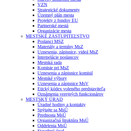
VZN
Strategické dokumenty
Územný plán mesta
Projekty z fondov EU
Partnerské mestá
Organizácie mesta
MESTSKÉ ZASTUPITEĽSTVO
Poslanci MSZ
Materiály a termíny MsZ
Uznesenia, zápisnice, videá MsZ
Interpelácie poslancov
Mestská rada
Komisie pri MsZ
Uznesenia a zápisnice komisií
Mestské výbory
Uznesenia a zápisnice MsV
Etický kódex voleného predstaviteľa
Oznámenia verejných funkcionárov
MESTSKÝ ÚRAD
Úradné hodiny a kontakty
Spýtajte sa MsÚ
Prednosta MsÚ
Organizačná štruktúra MsÚ
Oddelenia MsÚ
Stavebný úrad