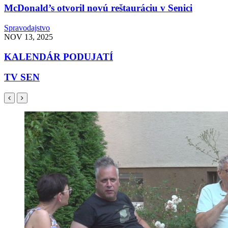
McDonald’s otvoril novú reštauráciu v Senici
Spravodajstvo
NOV 13, 2025
KALENDÁR PODUJATÍ
TV SEN