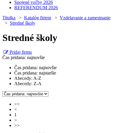
Spojené voľby 2026
REFERENDUM 2026
Titulka
>
Katalóg firiem
>
Vzdelavanie a zamestnanie
>
Stredné školy
Stredné školy
Pridaj firmu
Čas pridana: najnovšie
Čas pridana: najnovšie
Čas pridana: najstaršie
Abecedy: A-Z
Abecedy: Z-A
<<
<
1
>
>>