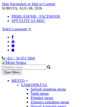
Skip Navigation or Skip to Content
SOBOTA, AUG 08, 2026
PRIHLÁSENIE / FACEBOOK
SPÝTAJTE SA MSÚ
Select Language
▼
+421 / 34 651 5004
Open Menu
MESTO
SAMOSPRÁVA
Spôsob zriadenia mesta
Štatút mesta
Primátor mesta
Zástupca primátora mesta
Hlavný kontrolór mesta