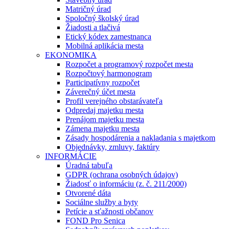
Matričný úrad
Spoločný školský úrad
Žiadosti a tlačivá
Etický kódex zamestnanca
Mobilná aplikácia mesta
EKONOMIKA
Rozpočet a programový rozpočet mesta
Rozpočtový harmonogram
Participatívny rozpočet
Záverečný účet mesta
Profil verejného obstarávateľa
Odpredaj majetku mesta
Prenájom majetku mesta
Zámena majetku mesta
Zásady hospodárenia a nakladania s majetkom
Objednávky, zmluvy, faktúry
INFORMÁCIE
Úradná tabuľa
GDPR (ochrana osobných údajov)
Žiadosť o informáciu (z. č. 211/2000)
Otvorené dáta
Sociálne služby a byty
Petície a sťažnosti občanov
FOND Pro Senica