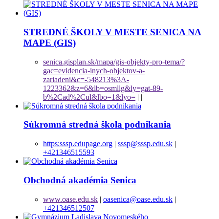
STREDNÉ ŠKOLY V MESTE SENICA NA
MAPE (GIS)
senica.gisplan.sk/mapa/gis-objekty-pro-tema/?
gac=evidencia-inych-objektov-a-
zariadeni&c=-548213%3A-
1223362&z=6&lb=osmllg&ly=gat-89-
b%2Cad%2Cul&lbo=1&lyo=
|
|
Súkromná stredná škola podnikania
https:sssp.edupage.org
|
sssp@sssp.edu.sk
|
+421346515593
Obchodná akadémia Senica
www.oase.edu.sk
|
oasenica@oase.edu.sk
|
+421346512507