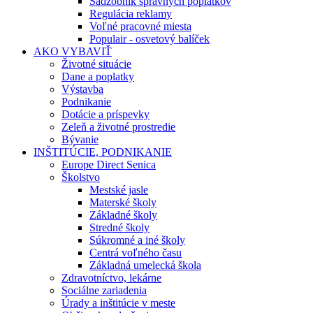
Sadzobník správnych poplatkov
Regulácia reklamy
Voľné pracovné miesta
Populair - osvetový balíček
AKO VYBAVIŤ
Životné situácie
Dane a poplatky
Výstavba
Podnikanie
Dotácie a príspevky
Zeleň a životné prostredie
Bývanie
INŠTITÚCIE, PODNIKANIE
Europe Direct Senica
Školstvo
Mestské jasle
Materské školy
Základné školy
Stredné školy
Súkromné a iné školy
Centrá voľného času
Základná umelecká škola
Zdravotníctvo, lekárne
Sociálne zariadenia
Úrady a inštitúcie v meste