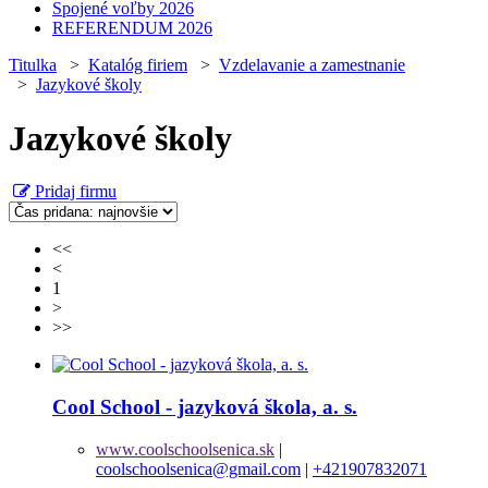
Spojené voľby 2026
REFERENDUM 2026
Titulka
>
Katalóg firiem
>
Vzdelavanie a zamestnanie
>
Jazykové školy
Jazykové školy
Pridaj firmu
<<
<
1
>
>>
Cool School - jazyková škola, a. s.
www.coolschoolsenica.sk
|
coolschoolsenica@gmail.com
|
+421907832071