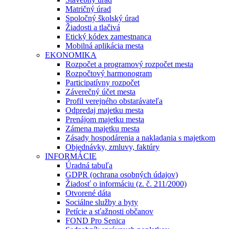
Matričný úrad
Spoločný školský úrad
Žiadosti a tlačivá
Etický kódex zamestnanca
Mobilná aplikácia mesta
EKONOMIKA
Rozpočet a programový rozpočet mesta
Rozpočtový harmonogram
Participatívny rozpočet
Záverečný účet mesta
Profil verejného obstarávateľa
Odpredaj majetku mesta
Prenájom majetku mesta
Zámena majetku mesta
Zásady hospodárenia a nakladania s majetkom
Objednávky, zmluvy, faktúry
INFORMÁCIE
Úradná tabuľa
GDPR (ochrana osobných údajov)
Žiadosť o informáciu (z. č. 211/2000)
Otvorené dáta
Sociálne služby a byty
Petície a sťažnosti občanov
FOND Pro Senica