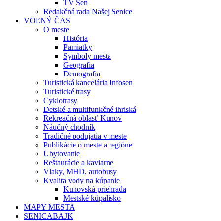
TV Sen
Redakčná rada Našej Senice
VOĽNÝ ČAS
O meste
História
Pamiatky
Symboly mesta
Geografia
Demografia
Turistická kancelária Infosen
Turistické trasy
Cyklotrasy
Detské a multifunkčné ihriská
Rekreačná oblasť Kunov
Náučný chodník
Tradičné podujatia v meste
Publikácie o meste a regióne
Ubytovanie
Reštaurácie a kaviarne
Vlaky, MHD, autobusy
Kvalita vody na kúpanie
Kunovská priehrada
Mestské kúpalisko
MAPY MESTA
SENICABAJK