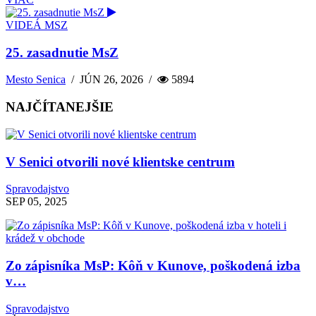
VIDEÁ MSZ
25. zasadnutie MsZ
Mesto Senica
/
JÚN 26, 2026
/
5894
NAJČÍTANEJŠIE
V Senici otvorili nové klientske centrum
Spravodajstvo
SEP 05, 2025
Zo zápisníka MsP: Kôň v Kunove, poškodená izba
v…
Spravodajstvo