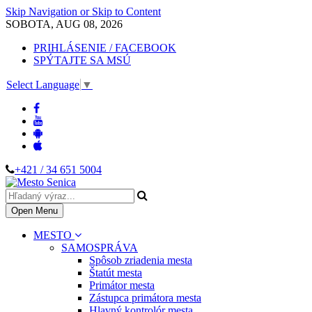
Skip Navigation or Skip to Content
SOBOTA, AUG 08, 2026
PRIHLÁSENIE / FACEBOOK
SPÝTAJTE SA MSÚ
Select Language
▼
+421 / 34 651 5004
Open Menu
MESTO
SAMOSPRÁVA
Spôsob zriadenia mesta
Štatút mesta
Primátor mesta
Zástupca primátora mesta
Hlavný kontrolór mesta