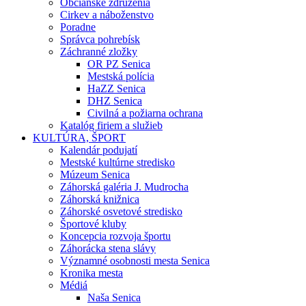
Občianske združenia
Cirkev a náboženstvo
Poradne
Správca pohrebísk
Záchranné zložky
OR PZ Senica
Mestská polícia
HaZZ Senica
DHZ Senica
Civilná a požiarna ochrana
Katalóg firiem a služieb
KULTÚRA, ŠPORT
Kalendár podujatí
Mestské kultúrne stredisko
Múzeum Senica
Záhorská galéria J. Mudrocha
Záhorská knižnica
Záhorské osvetové stredisko
Športové kluby
Koncepcia rozvoja športu
Záhorácka stena slávy
Významné osobnosti mesta Senica
Kronika mesta
Médiá
Naša Senica