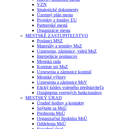
VZN
Strategické dokumenty
Územný plán mesta
Projekty z fondov EU
Partnerské mestá
Organizácie mesta
MESTSKÉ ZASTUPITEĽSTVO
Poslanci MSZ
Materiály a termíny MsZ
Uznesenia, zápisnice, videá MsZ
Interpelácie poslancov
Mestská rada
Komisie pri MsZ
Uznesenia a zápisnice komisií
Mestské výbory
Uznesenia a zápisnice MsV
Etický kódex voleného predstaviteľa
Oznámenia verejných funkcionárov
MESTSKÝ ÚRAD
Úradné hodiny a kontakty
Spýtajte sa MsÚ
Prednosta MsÚ
Organizačná štruktúra MsÚ
Oddelenia MsÚ
Stavebný úrad