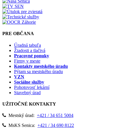
PRE OBČANA
Úradná tabuľa
Žiadosti a tlačivá
Pracovné ponuky
Firmy v meste
Kontakty mestského úradu
Pýtam sa mestského úradu
VZN
Sociálne služby
Pohotovosť lekární
Stavebný úrad
UŽITOČNÉ KONTAKTY
Mestský úrad:
+421 / 34 651 5004
MsKS Senica:
+421 / 34 690 8122