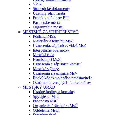
VZN
Strategické dokumenty
Územný plán mesta
Projekty z fondov EU
Partnerské mestá
Organizácie mesta
MESTSKÉ ZASTUPITEĽSTVO
Poslanci MSZ
Materiály a termíny MsZ
Uznesenia, zápisnice, videá MsZ
Interpelácie poslancov
Mestská rada
Komisie pri MsZ
Uznesenia a zápisnice komisií
Mestské výbory
Uznesenia a zápisnice MsV
Etický kódex voleného predstaviteľa
Oznámenia verejných funkcionárov
MESTSKÝ ÚRAD
Úradné hodiny a kontakty
Spýtajte sa MsÚ
Prednosta MsÚ
Organizačná štruktúra MsÚ
Oddelenia MsÚ
Stavebný úrad