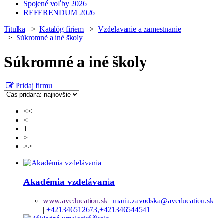
Spojené voľby 2026
REFERENDUM 2026
Titulka
>
Katalóg firiem
>
Vzdelavanie a zamestnanie
>
Súkromné a iné školy
Súkromné a iné školy
Pridaj firmu
<<
<
1
>
>>
Akadémia vzdelávania
www.aveducation.sk
|
maria.zavodska@aveducation.sk
|
+421346512673,+421346544541