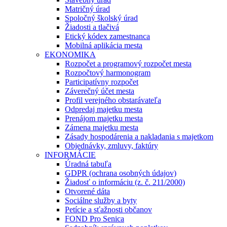
Matričný úrad
Spoločný školský úrad
Žiadosti a tlačivá
Etický kódex zamestnanca
Mobilná aplikácia mesta
EKONOMIKA
Rozpočet a programový rozpočet mesta
Rozpočtový harmonogram
Participatívny rozpočet
Záverečný účet mesta
Profil verejného obstarávateľa
Odpredaj majetku mesta
Prenájom majetku mesta
Zámena majetku mesta
Zásady hospodárenia a nakladania s majetkom
Objednávky, zmluvy, faktúry
INFORMÁCIE
Úradná tabuľa
GDPR (ochrana osobných údajov)
Žiadosť o informáciu (z. č. 211/2000)
Otvorené dáta
Sociálne služby a byty
Petície a sťažnosti občanov
FOND Pro Senica