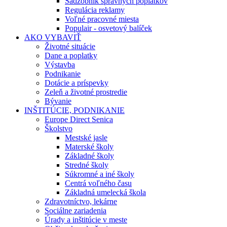
Sadzobník správnych poplatkov
Regulácia reklamy
Voľné pracovné miesta
Populair - osvetový balíček
AKO VYBAVIŤ
Životné situácie
Dane a poplatky
Výstavba
Podnikanie
Dotácie a príspevky
Zeleň a životné prostredie
Bývanie
INŠTITÚCIE, PODNIKANIE
Europe Direct Senica
Školstvo
Mestské jasle
Materské školy
Základné školy
Stredné školy
Súkromné a iné školy
Centrá voľného času
Základná umelecká škola
Zdravotníctvo, lekárne
Sociálne zariadenia
Úrady a inštitúcie v meste