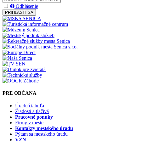
Odhlásenie
PRIHLÁSIŤ SA
PRE OBČANA
Úradná tabuľa
Žiadosti a tlačivá
Pracovné ponuky
Firmy v meste
Kontakty mestského úradu
Pýtam sa mestského úradu
VZN