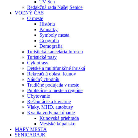
TV Sen
Redakčná rada Našej Senice
VOĽNÝ ČAS
O meste
História
Pamiatky
Symboly mesta
Geografia
Demografia
Turistická kancelária Infosen
Turistické trasy
Cyklotrasy
Detské a multifunkčné ihriská
Rekreačná oblasť Kunov
Náučný chodník
Tradičné podujatia v meste
Publikácie o meste a regióne
Ubytovanie
Reštaurácie a kaviarne
Vlaky, MHD, autobusy
Kvalita vody na kúpanie
Kunovská priehrada
Mestské kúpalisko
MAPY MESTA
SENICABAJK