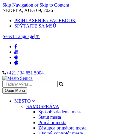
Skip Navigation or Skip to Content
NEDEĽA, AUG 09, 2026
PRIHLÁSENIE / FACEBOOK
SPÝTAJTE SA MSÚ
Select Language
▼
+421 / 34 651 5004
Open Menu
MESTO
SAMOSPRÁVA
Spôsob zriadenia mesta
Štatút mesta
Primátor mesta
Zástupca primátora mesta
Hlavný kontrolór mesta