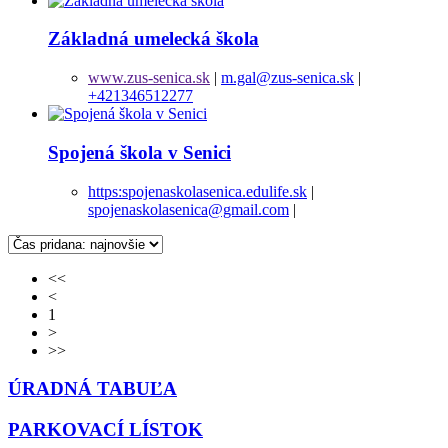
Základná umelecká škola
www.zus-senica.sk
|
m.gal@zus-senica.sk
|
+421346512277
Spojená škola v Senici
https:spojenaskolasenica.edulife.sk
|
spojenaskolasenica@gmail.com
|
<<
<
1
>
>>
ÚRADNÁ TABUĽA
PARKOVACÍ LÍSTOK