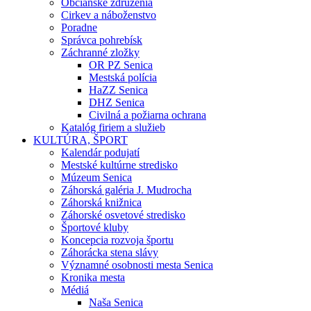
Občianske združenia
Cirkev a náboženstvo
Poradne
Správca pohrebísk
Záchranné zložky
OR PZ Senica
Mestská polícia
HaZZ Senica
DHZ Senica
Civilná a požiarna ochrana
Katalóg firiem a služieb
KULTÚRA, ŠPORT
Kalendár podujatí
Mestské kultúrne stredisko
Múzeum Senica
Záhorská galéria J. Mudrocha
Záhorská knižnica
Záhorské osvetové stredisko
Športové kluby
Koncepcia rozvoja športu
Záhorácka stena slávy
Významné osobnosti mesta Senica
Kronika mesta
Médiá
Naša Senica