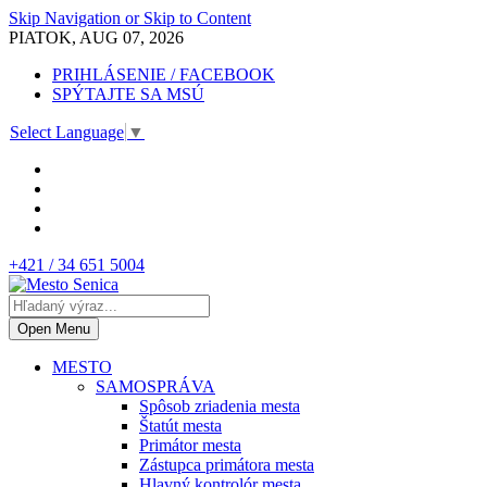
Skip Navigation or Skip to Content
PIATOK, AUG 07, 2026
PRIHLÁSENIE / FACEBOOK
SPÝTAJTE SA MSÚ
Select Language
▼
+421 / 34 651 5004
Open Menu
MESTO
SAMOSPRÁVA
Spôsob zriadenia mesta
Štatút mesta
Primátor mesta
Zástupca primátora mesta
Hlavný kontrolór mesta