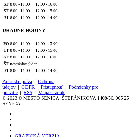
ST
8.00 - 11.00 12.00 - 16.00
ŠT
8.00 - 11.00 12.00 - 15.00
PI
8.00 - 11.00 12.00 - 14.00
ÚRADNÉ HODINY
PO
8.00 - 11.00 12.00 - 15.00
UT
8.00 - 11.00 12.00 - 15.00
ST
8.00 - 11.00 12.00 - 16.00
ŠT
nestránkový deň
PI
8.00 - 11.00 12.00 - 14.00
Autorské práva
|
Ochrana
údajov
|
GDPR
|
Prístupnosť
|
Podmienky pre
použitie
|
RSS
|
Mapa stránok
© 2023 © MESTO SENICA, ŠTEFÁNIKOVA 1408/56, 905 25
SENICA
GRAFICKÁ VERZIA