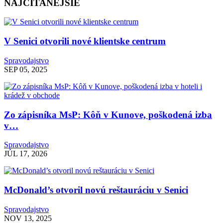
NAJČÍTANEJŠIE
V Senici otvorili nové klientske centrum
Spravodajstvo
SEP 05, 2025
Zo zápisníka MsP: Kôň v Kunove, poškodená izba
v…
Spravodajstvo
JÚL 17, 2026
McDonald’s otvoril novú reštauráciu v Senici
Spravodajstvo
NOV 13, 2025