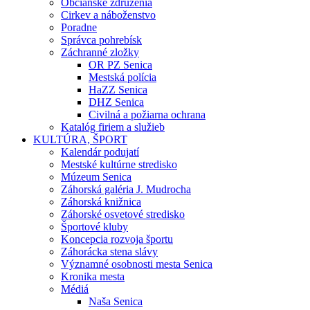
Občianske združenia
Cirkev a náboženstvo
Poradne
Správca pohrebísk
Záchranné zložky
OR PZ Senica
Mestská polícia
HaZZ Senica
DHZ Senica
Civilná a požiarna ochrana
Katalóg firiem a služieb
KULTÚRA, ŠPORT
Kalendár podujatí
Mestské kultúrne stredisko
Múzeum Senica
Záhorská galéria J. Mudrocha
Záhorská knižnica
Záhorské osvetové stredisko
Športové kluby
Koncepcia rozvoja športu
Záhorácka stena slávy
Významné osobnosti mesta Senica
Kronika mesta
Médiá
Naša Senica