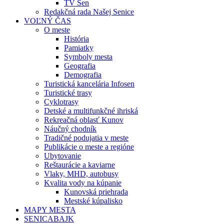
TV Sen
Redakčná rada Našej Senice
VOĽNÝ ČAS
O meste
História
Pamiatky
Symboly mesta
Geografia
Demografia
Turistická kancelária Infosen
Turistické trasy
Cyklotrasy
Detské a multifunkčné ihriská
Rekreačná oblasť Kunov
Náučný chodník
Tradičné podujatia v meste
Publikácie o meste a regióne
Ubytovanie
Reštaurácie a kaviarne
Vlaky, MHD, autobusy
Kvalita vody na kúpanie
Kunovská priehrada
Mestské kúpalisko
MAPY MESTA
SENICABAJK