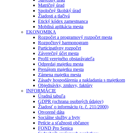
Matričný úrad
Spoločný školský úrad
Žiadosti a tlačivá
Etický kódex zamestnanca
Mobilná aplikácia mesta
EKONOMIKA
Rozpočet a programový rozpočet mesta
Rozpočtový harmonogram
Participatívny rozpočet
Záverečný účet mesta
Profil verejného obstarávateľa
Odpredaj majetku mesta
Prenájom majetku mesta
Zámena majetku mesta
Zásady hospodárenia a nakladania s majetkom
Objednávky, zmluvy, faktúry
INFORMÁCIE
Úradná tabuľa
GDPR (ochrana osobných údajov)
Žiadosť o informáciu (z. č. 211/2000)
Otvorené dáta
Sociálne služby a byty
Petície a sťažnosti občanov
FOND Pro Senica