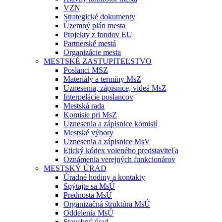
VZN
Strategické dokumenty
Územný plán mesta
Projekty z fondov EU
Partnerské mestá
Organizácie mesta
MESTSKÉ ZASTUPITEĽSTVO
Poslanci MSZ
Materiály a termíny MsZ
Uznesenia, zápisnice, videá MsZ
Interpelácie poslancov
Mestská rada
Komisie pri MsZ
Uznesenia a zápisnice komisií
Mestské výbory
Uznesenia a zápisnice MsV
Etický kódex voleného predstaviteľa
Oznámenia verejných funkcionárov
MESTSKÝ ÚRAD
Úradné hodiny a kontakty
Spýtajte sa MsÚ
Prednosta MsÚ
Organizačná štruktúra MsÚ
Oddelenia MsÚ
Stavebný úrad