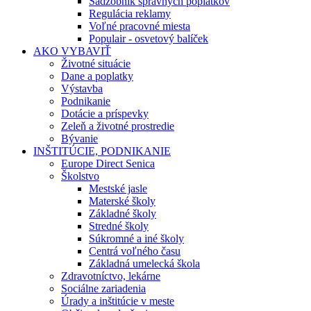
Sadzobník správnych poplatkov
Regulácia reklamy
Voľné pracovné miesta
Populair - osvetový balíček
AKO VYBAVIŤ
Životné situácie
Dane a poplatky
Výstavba
Podnikanie
Dotácie a príspevky
Zeleň a životné prostredie
Bývanie
INŠTITÚCIE, PODNIKANIE
Europe Direct Senica
Školstvo
Mestské jasle
Materské školy
Základné školy
Stredné školy
Súkromné a iné školy
Centrá voľného času
Základná umelecká škola
Zdravotníctvo, lekárne
Sociálne zariadenia
Úrady a inštitúcie v meste