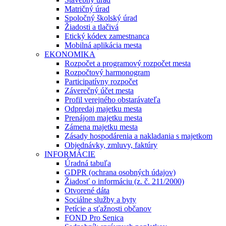
Matričný úrad
Spoločný školský úrad
Žiadosti a tlačivá
Etický kódex zamestnanca
Mobilná aplikácia mesta
EKONOMIKA
Rozpočet a programový rozpočet mesta
Rozpočtový harmonogram
Participatívny rozpočet
Záverečný účet mesta
Profil verejného obstarávateľa
Odpredaj majetku mesta
Prenájom majetku mesta
Zámena majetku mesta
Zásady hospodárenia a nakladania s majetkom
Objednávky, zmluvy, faktúry
INFORMÁCIE
Úradná tabuľa
GDPR (ochrana osobných údajov)
Žiadosť o informáciu (z. č. 211/2000)
Otvorené dáta
Sociálne služby a byty
Petície a sťažnosti občanov
FOND Pro Senica