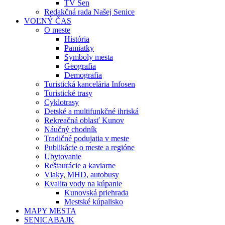
TV Sen
Redakčná rada Našej Senice
VOĽNÝ ČAS
O meste
História
Pamiatky
Symboly mesta
Geografia
Demografia
Turistická kancelária Infosen
Turistické trasy
Cyklotrasy
Detské a multifunkčné ihriská
Rekreačná oblasť Kunov
Náučný chodník
Tradičné podujatia v meste
Publikácie o meste a regióne
Ubytovanie
Reštaurácie a kaviarne
Vlaky, MHD, autobusy
Kvalita vody na kúpanie
Kunovská priehrada
Mestské kúpalisko
MAPY MESTA
SENICABAJK