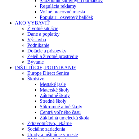
Sadzobník správnych poplatkov
Regulácia reklamy
Voľné pracovné miesta
Populair - osvetový balíček
AKO VYBAVIŤ
Životné situácie
Dane a poplatky
Výstavba
Podnikanie
Dotácie a príspevky
Zeleň a životné prostredie
Bývanie
INŠTITÚCIE, PODNIKANIE
Europe Direct Senica
Školstvo
Mestské jasle
Materské školy
Základné školy
Stredné školy
Súkromné a iné školy
Centrá voľného času
Základná umelecká škola
Zdravotníctvo, lekárne
Sociálne zariadenia
Úrady a inštitúcie v meste