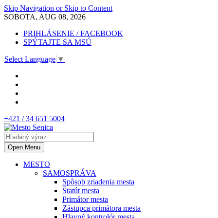
Skip Navigation or Skip to Content
SOBOTA, AUG 08, 2026
PRIHLÁSENIE / FACEBOOK
SPÝTAJTE SA MSÚ
Select Language
▼
+421 / 34 651 5004
Open Menu
MESTO
SAMOSPRÁVA
Spôsob zriadenia mesta
Štatút mesta
Primátor mesta
Zástupca primátora mesta
Hlavný kontrolór mesta