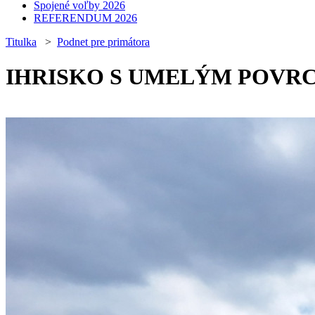
Spojené voľby 2026
REFERENDUM 2026
Titulka
>
Podnet pre primátora
IHRISKO S UMELÝM POVR