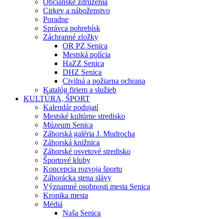
Občianske združenia
Cirkev a náboženstvo
Poradne
Správca pohrebísk
Záchranné zložky
OR PZ Senica
Mestská polícia
HaZZ Senica
DHZ Senica
Civilná a požiarna ochrana
Katalóg firiem a služieb
KULTÚRA, ŠPORT
Kalendár podujatí
Mestské kultúrne stredisko
Múzeum Senica
Záhorská galéria J. Mudrocha
Záhorská knižnica
Záhorské osvetové stredisko
Športové kluby
Koncepcia rozvoja športu
Záhorácka stena slávy
Významné osobnosti mesta Senica
Kronika mesta
Médiá
Naša Senica