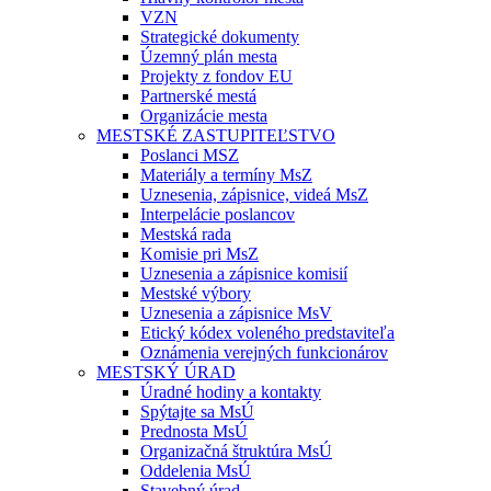
VZN
Strategické dokumenty
Územný plán mesta
Projekty z fondov EU
Partnerské mestá
Organizácie mesta
MESTSKÉ ZASTUPITEĽSTVO
Poslanci MSZ
Materiály a termíny MsZ
Uznesenia, zápisnice, videá MsZ
Interpelácie poslancov
Mestská rada
Komisie pri MsZ
Uznesenia a zápisnice komisií
Mestské výbory
Uznesenia a zápisnice MsV
Etický kódex voleného predstaviteľa
Oznámenia verejných funkcionárov
MESTSKÝ ÚRAD
Úradné hodiny a kontakty
Spýtajte sa MsÚ
Prednosta MsÚ
Organizačná štruktúra MsÚ
Oddelenia MsÚ
Stavebný úrad