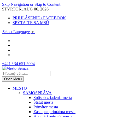
Skip Navigation or Skip to Content
ŠTVRTOK, AUG 06, 2026
PRIHLÁSENIE / FACEBOOK
SPÝTAJTE SA MSÚ
Select Language
▼
+421 / 34 651 5004
Open Menu
MESTO
SAMOSPRÁVA
Spôsob zriadenia mesta
Štatút mesta
Primátor mesta
Zástupca primátora mesta
Hlavný kontrolór mesta