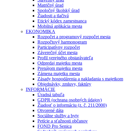
Matričný úrad
Spoločný školský úrad
Žiadosti a tlačivá
Etický kódex zamestnanca
Mobilná aplikácia mesta
EKONOMIKA
Rozpočet a programový rozpočet mesta
Rozpočtový harmonogram
Participatívny rozpočet
Záverečný účet mesta
Profil verejného obstarávateľa
Odpredaj majetku mesta
Prenájom majetku mesta
Zámena majetku mesta
Zásady hospodárenia a nakladania s majetkom
Objednávky, zmluvy, faktúry
INFORMÁCIE
Úradná tabuľa
GDPR (ochrana osobných údajov)
Žiadosť o informáciu (z. č. 211/2000)
Otvorené dáta
Sociálne služby a byty
Petície a sťažnosti občanov
FOND Pro Senica