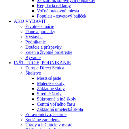
Sadzobník správnych poplatkov
Regulácia reklamy
Voľné pracovné miesta
Populair - osvetový balíček
AKO VYBAVIŤ
Životné situácie
Dane a poplatky
Výstavba
Podnikanie
Dotácie a príspevky
Zeleň a životné prostredie
Bývanie
INŠTITÚCIE, PODNIKANIE
Europe Direct Senica
Školstvo
Mestské jasle
Materské školy
Základné školy
Stredné školy
Súkromné a iné školy
Centrá voľného času
Základná umelecká škola
Zdravotníctvo, lekárne
Sociálne zariadenia
Úrady a inštitúcie v meste