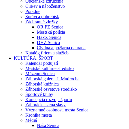
Občianske združenia
Cirkev a náboženstvo
Poradne
Správca pohrebísk
Záchranné zložky
OR PZ Senica
Mestská polícia
HaZZ Senica
DHZ Senica
Civilná a požiarna ochrana
Katalóg firiem a služieb
KULTÚRA, ŠPORT
Kalendár podujatí
Mestské kultúrne stredisko
Múzeum Senica
Záhorská galéria J. Mudrocha
Záhorská knižnica
Záhorské osvetové stredisko
Športové kluby
Koncepcia rozvoja športu
Záhorácka stena slávy
Významné osobnosti mesta Senica
Kronika mesta
Médiá
Naša Senica