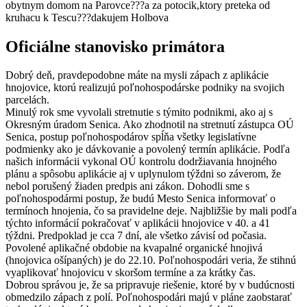
obytnym domom na Parovce???a za potocik,ktory preteka od
kruhacu k Tescu???dakujem Holbova
Oficiálne stanovisko primátora
Dobrý deň, pravdepodobne máte na mysli zápach z aplikácie
hnojovice, ktorú realizujú poľnohospodárske podniky na svojich
parcelách.
Minulý rok sme vyvolali stretnutie s týmito podnikmi, ako aj s
Okresným úradom Senica. Ako zhodnotil na stretnutí zástupca OÚ
Senica, postup poľnohospodárov spĺňa všetky legislatívne
podmienky ako je dávkovanie a povolený termín aplikácie. Podľa
našich informácii vykonal OÚ kontrolu dodržiavania hnojného
plánu a spôsobu aplikácie aj v uplynulom týždni so záverom, že
nebol porušený žiaden predpis ani zákon. Dohodli sme s
poľnohospodármi postup, že budú Mesto Senica informovať o
termínoch hnojenia, čo sa pravidelne deje. Najbližšie by mali podľa
týchto informácií pokračovať v aplikácii hnojovice v 40. a 41
týždni. Predpoklad je cca 7 dní, ale všetko závisí od počasia.
Povolené aplikačné obdobie na kvapalné organické hnojivá
(hnojovica ošípaných) je do 22.10. Poľnohospodári veria, že stihnú
vyaplikovať hnojovicu v skoršom termíne a za krátky čas.
Dobrou správou je, že sa pripravuje riešenie, ktoré by v budúcnosti
obmedzilo zápach z polí. Poľnohospodári majú v pláne zaobstarať