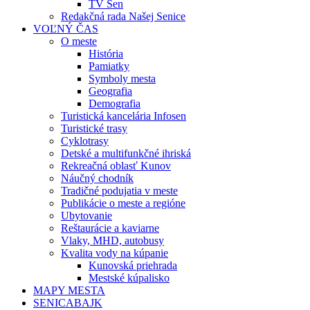
TV Sen
Redakčná rada Našej Senice
VOĽNÝ ČAS
O meste
História
Pamiatky
Symboly mesta
Geografia
Demografia
Turistická kancelária Infosen
Turistické trasy
Cyklotrasy
Detské a multifunkčné ihriská
Rekreačná oblasť Kunov
Náučný chodník
Tradičné podujatia v meste
Publikácie o meste a regióne
Ubytovanie
Reštaurácie a kaviarne
Vlaky, MHD, autobusy
Kvalita vody na kúpanie
Kunovská priehrada
Mestské kúpalisko
MAPY MESTA
SENICABAJK