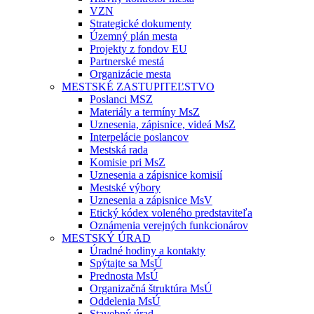
VZN
Strategické dokumenty
Územný plán mesta
Projekty z fondov EU
Partnerské mestá
Organizácie mesta
MESTSKÉ ZASTUPITEĽSTVO
Poslanci MSZ
Materiály a termíny MsZ
Uznesenia, zápisnice, videá MsZ
Interpelácie poslancov
Mestská rada
Komisie pri MsZ
Uznesenia a zápisnice komisií
Mestské výbory
Uznesenia a zápisnice MsV
Etický kódex voleného predstaviteľa
Oznámenia verejných funkcionárov
MESTSKÝ ÚRAD
Úradné hodiny a kontakty
Spýtajte sa MsÚ
Prednosta MsÚ
Organizačná štruktúra MsÚ
Oddelenia MsÚ
Stavebný úrad