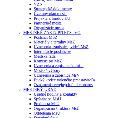
VZN
Strategické dokumenty
Územný plán mesta
Projekty z fondov EU
Partnerské mestá
Organizácie mesta
MESTSKÉ ZASTUPITEĽSTVO
Poslanci MSZ
Materiály a termíny MsZ
Uznesenia, zápisnice, videá MsZ
Interpelácie poslancov
Mestská rada
Komisie pri MsZ
Uznesenia a zápisnice komisií
Mestské výbory
Uznesenia a zápisnice MsV
Etický kódex voleného predstaviteľa
Oznámenia verejných funkcionárov
MESTSKÝ ÚRAD
Úradné hodiny a kontakty
Spýtajte sa MsÚ
Prednosta MsÚ
Organizačná štruktúra MsÚ
Oddelenia MsÚ
Stavebný úrad