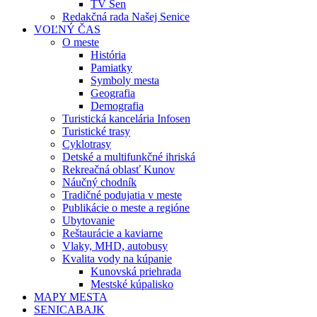
TV Sen
Redakčná rada Našej Senice
VOĽNÝ ČAS
O meste
História
Pamiatky
Symboly mesta
Geografia
Demografia
Turistická kancelária Infosen
Turistické trasy
Cyklotrasy
Detské a multifunkčné ihriská
Rekreačná oblasť Kunov
Náučný chodník
Tradičné podujatia v meste
Publikácie o meste a regióne
Ubytovanie
Reštaurácie a kaviarne
Vlaky, MHD, autobusy
Kvalita vody na kúpanie
Kunovská priehrada
Mestské kúpalisko
MAPY MESTA
SENICABAJK