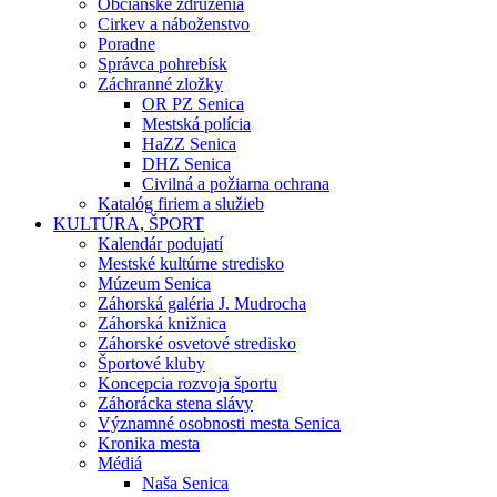
Občianske združenia
Cirkev a náboženstvo
Poradne
Správca pohrebísk
Záchranné zložky
OR PZ Senica
Mestská polícia
HaZZ Senica
DHZ Senica
Civilná a požiarna ochrana
Katalóg firiem a služieb
KULTÚRA, ŠPORT
Kalendár podujatí
Mestské kultúrne stredisko
Múzeum Senica
Záhorská galéria J. Mudrocha
Záhorská knižnica
Záhorské osvetové stredisko
Športové kluby
Koncepcia rozvoja športu
Záhorácka stena slávy
Významné osobnosti mesta Senica
Kronika mesta
Médiá
Naša Senica