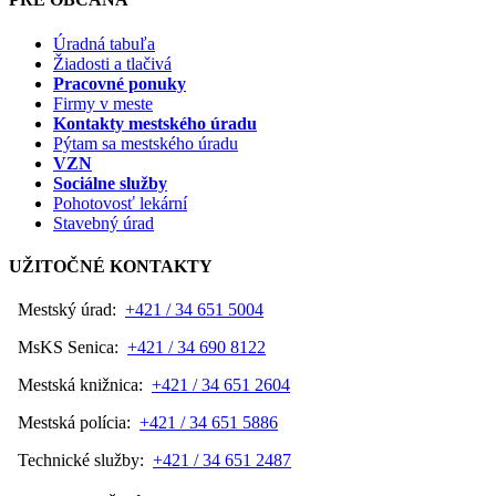
Úradná tabuľa
Žiadosti a tlačivá
Pracovné ponuky
Firmy v meste
Kontakty mestského úradu
Pýtam sa mestského úradu
VZN
Sociálne služby
Pohotovosť lekární
Stavebný úrad
UŽITOČNÉ KONTAKTY
Mestský úrad:
+421 / 34 651 5004
MsKS Senica:
+421 / 34 690 8122
Mestská knižnica:
+421 / 34 651 2604
Mestská polícia:
+421 / 34 651 5886
Technické služby:
+421 / 34 651 2487