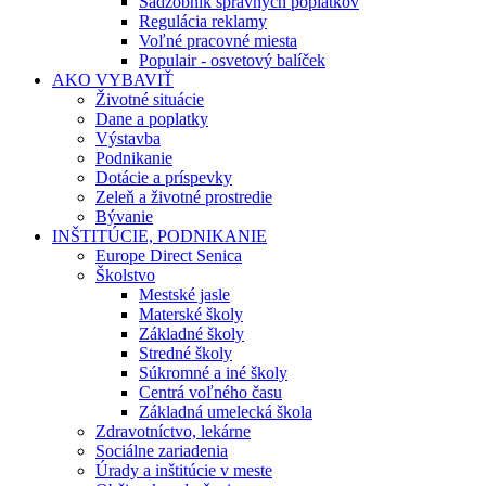
Sadzobník správnych poplatkov
Regulácia reklamy
Voľné pracovné miesta
Populair - osvetový balíček
AKO VYBAVIŤ
Životné situácie
Dane a poplatky
Výstavba
Podnikanie
Dotácie a príspevky
Zeleň a životné prostredie
Bývanie
INŠTITÚCIE, PODNIKANIE
Europe Direct Senica
Školstvo
Mestské jasle
Materské školy
Základné školy
Stredné školy
Súkromné a iné školy
Centrá voľného času
Základná umelecká škola
Zdravotníctvo, lekárne
Sociálne zariadenia
Úrady a inštitúcie v meste