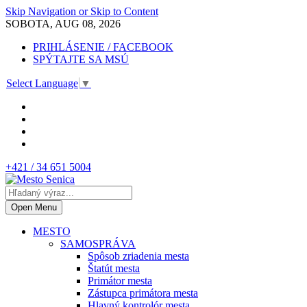
Skip Navigation or Skip to Content
SOBOTA, AUG 08, 2026
PRIHLÁSENIE / FACEBOOK
SPÝTAJTE SA MSÚ
Select Language
▼
+421 / 34 651 5004
Open Menu
MESTO
SAMOSPRÁVA
Spôsob zriadenia mesta
Štatút mesta
Primátor mesta
Zástupca primátora mesta
Hlavný kontrolór mesta