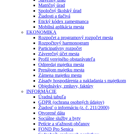
Matričný úrad
Spoločný školský úrad
Žiadosti a tlačivá
Etický kódex zamestnanca
Mobilná aplikácia mesta
EKONOMIKA
Rozpočet a programový rozpočet mesta
Rozpočtový harmonogram
Participatívny rozpočet
Záverečný účet mesta
Profil verejného obstarávateľa
Odpredaj majetku mesta
Prenájom majetku mesta
Zámena majetku mesta
Zásady hospodárenia a nakladania s majetkom
Objednávky, zmluvy, faktúry
INFORMÁCIE
Úradná tabuľa
GDPR (ochrana osobných údajov)
Žiadosť o informáciu (z. č. 211/2000)
Otvorené dáta
Sociálne služby a byty
Petície a sťažnosti občanov
FOND Pro Senica