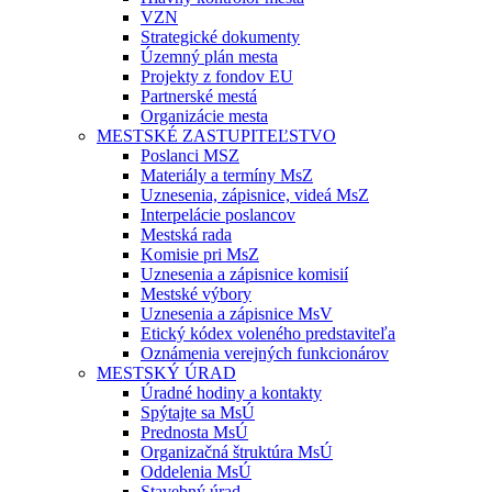
VZN
Strategické dokumenty
Územný plán mesta
Projekty z fondov EU
Partnerské mestá
Organizácie mesta
MESTSKÉ ZASTUPITEĽSTVO
Poslanci MSZ
Materiály a termíny MsZ
Uznesenia, zápisnice, videá MsZ
Interpelácie poslancov
Mestská rada
Komisie pri MsZ
Uznesenia a zápisnice komisií
Mestské výbory
Uznesenia a zápisnice MsV
Etický kódex voleného predstaviteľa
Oznámenia verejných funkcionárov
MESTSKÝ ÚRAD
Úradné hodiny a kontakty
Spýtajte sa MsÚ
Prednosta MsÚ
Organizačná štruktúra MsÚ
Oddelenia MsÚ
Stavebný úrad