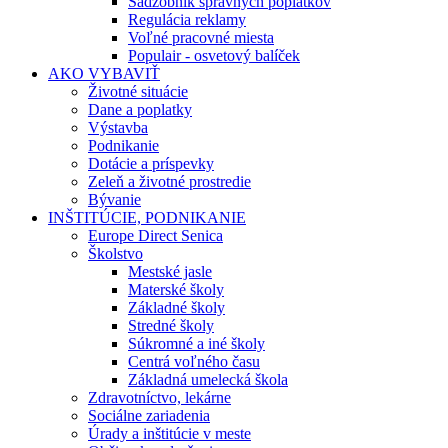
Sadzobník správnych poplatkov
Regulácia reklamy
Voľné pracovné miesta
Populair - osvetový balíček
AKO VYBAVIŤ
Životné situácie
Dane a poplatky
Výstavba
Podnikanie
Dotácie a príspevky
Zeleň a životné prostredie
Bývanie
INŠTITÚCIE, PODNIKANIE
Europe Direct Senica
Školstvo
Mestské jasle
Materské školy
Základné školy
Stredné školy
Súkromné a iné školy
Centrá voľného času
Základná umelecká škola
Zdravotníctvo, lekárne
Sociálne zariadenia
Úrady a inštitúcie v meste