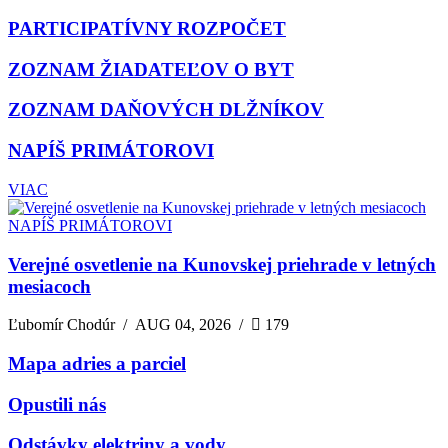
PARTICIPATÍVNY ROZPOČET
ZOZNAM ŽIADATEĽOV O BYT
ZOZNAM DAŇOVÝCH DLŽNÍKOV
NAPÍŠ PRIMÁTOROVI
VIAC
NAPÍŠ PRIMÁTOROVI
Verejné osvetlenie na Kunovskej priehrade v letných
mesiacoch
Ľubomír Chodúr
/
AUG 04, 2026
/
179
Mapa adries a parciel
Opustili nás
Odstávky elektriny a vody