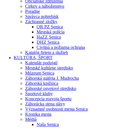
Občianske združenia
Cirkev a náboženstvo
Poradne
Správca pohrebísk
Záchranné zložky
OR PZ Senica
Mestská polícia
HaZZ Senica
DHZ Senica
Civilná a požiarna ochrana
Katalóg firiem a služieb
KULTÚRA, ŠPORT
Kalendár podujatí
Mestské kultúrne stredisko
Múzeum Senica
Záhorská galéria J. Mudrocha
Záhorská knižnica
Záhorské osvetové stredisko
Športové kluby
Koncepcia rozvoja športu
Záhorácka stena slávy
Významné osobnosti mesta Senica
Kronika mesta
Médiá
Naša Senica