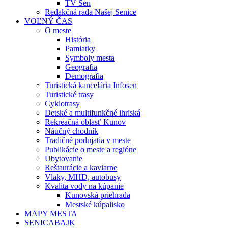
TV Sen
Redakčná rada Našej Senice
VOĽNÝ ČAS
O meste
História
Pamiatky
Symboly mesta
Geografia
Demografia
Turistická kancelária Infosen
Turistické trasy
Cyklotrasy
Detské a multifunkčné ihriská
Rekreačná oblasť Kunov
Náučný chodník
Tradičné podujatia v meste
Publikácie o meste a regióne
Ubytovanie
Reštaurácie a kaviarne
Vlaky, MHD, autobusy
Kvalita vody na kúpanie
Kunovská priehrada
Mestské kúpalisko
MAPY MESTA
SENICABAJK