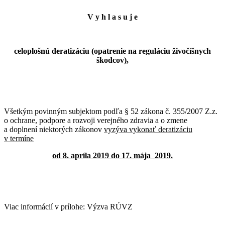
V y h l a s u j e
celoplošnú deratizáciu (opatrenie na reguláciu živočíšnych
škodcov),
Všetkým povinným subjektom podľa § 52 zákona č. 355/2007 Z.z.
o ochrane, podpore a rozvoji verejného zdravia a o zmene
a doplnení niektorých zákonov
vyzýva vykonať deratizáciu
v termíne
od 8. apríla 2019 do 17. mája 2019.
Viac informácií v prílohe: Výzva RÚVZ