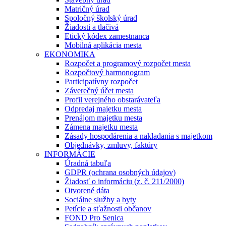
Matričný úrad
Spoločný školský úrad
Žiadosti a tlačivá
Etický kódex zamestnanca
Mobilná aplikácia mesta
EKONOMIKA
Rozpočet a programový rozpočet mesta
Rozpočtový harmonogram
Participatívny rozpočet
Záverečný účet mesta
Profil verejného obstarávateľa
Odpredaj majetku mesta
Prenájom majetku mesta
Zámena majetku mesta
Zásady hospodárenia a nakladania s majetkom
Objednávky, zmluvy, faktúry
INFORMÁCIE
Úradná tabuľa
GDPR (ochrana osobných údajov)
Žiadosť o informáciu (z. č. 211/2000)
Otvorené dáta
Sociálne služby a byty
Petície a sťažnosti občanov
FOND Pro Senica