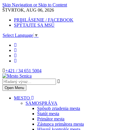
Skip Navigation or Skip to Content
ŠTVRTOK, AUG 06, 2026
PRIHLÁSENIE / FACEBOOK
SPÝTAJTE SA MSÚ
Select Language
▼
+421 / 34 651 5004
Open Menu
MESTO
SAMOSPRÁVA
Spôsob zriadenia mesta
Štatút mesta
Primátor mesta
Zástupca primátora mesta
Hlavný kontrolór mesta