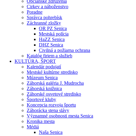
Občianske združenia
Cirkev a náboženstvo
Poradne
Správca pohrebísk
Záchranné zložky
OR PZ Senica
Mestská polícia
HaZZ Senica
DHZ Senica
Civilná a požiarna ochrana
Katalóg firiem a služieb
KULTÚRA, ŠPORT
Kalendár podujatí
Mestské kultúrne stredisko
Múzeum Senica
Záhorská galéria J. Mudrocha
Záhorská knižnica
Záhorské osvetové stredisko
Športové kluby
Koncepcia rozvoja športu
Záhorácka stena slávy
Významné osobnosti mesta Senica
Kronika mesta
Médiá
Naša Senica