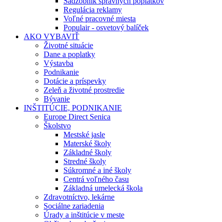
Sadzobník správnych poplatkov
Regulácia reklamy
Voľné pracovné miesta
Populair - osvetový balíček
AKO VYBAVIŤ
Životné situácie
Dane a poplatky
Výstavba
Podnikanie
Dotácie a príspevky
Zeleň a životné prostredie
Bývanie
INŠTITÚCIE, PODNIKANIE
Europe Direct Senica
Školstvo
Mestské jasle
Materské školy
Základné školy
Stredné školy
Súkromné a iné školy
Centrá voľného času
Základná umelecká škola
Zdravotníctvo, lekárne
Sociálne zariadenia
Úrady a inštitúcie v meste