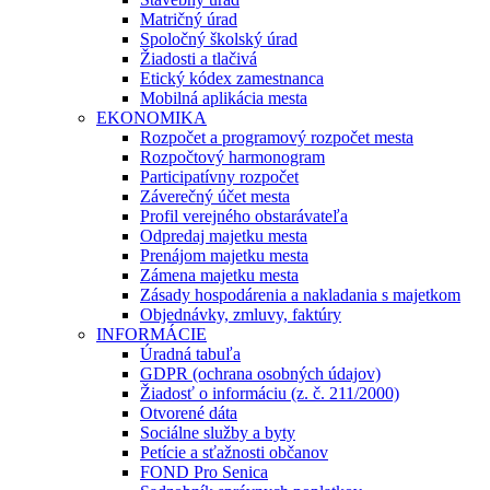
Matričný úrad
Spoločný školský úrad
Žiadosti a tlačivá
Etický kódex zamestnanca
Mobilná aplikácia mesta
EKONOMIKA
Rozpočet a programový rozpočet mesta
Rozpočtový harmonogram
Participatívny rozpočet
Záverečný účet mesta
Profil verejného obstarávateľa
Odpredaj majetku mesta
Prenájom majetku mesta
Zámena majetku mesta
Zásady hospodárenia a nakladania s majetkom
Objednávky, zmluvy, faktúry
INFORMÁCIE
Úradná tabuľa
GDPR (ochrana osobných údajov)
Žiadosť o informáciu (z. č. 211/2000)
Otvorené dáta
Sociálne služby a byty
Petície a sťažnosti občanov
FOND Pro Senica