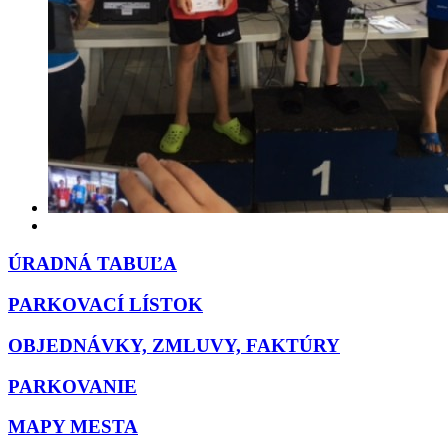
ÚRADNÁ TABUĽA
PARKOVACÍ LÍSTOK
OBJEDNÁVKY, ZMLUVY, FAKTÚRY
PARKOVANIE
MAPY MESTA