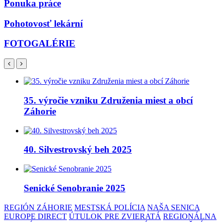
Ponuka práce
Pohotovosť lekární
FOTOGALÉRIE
35. výročie vzniku Združenia miest a obcí
Záhorie
40. Silvestrovský beh 2025
Senické Senobranie 2025
REGIÓN ZÁHORIE
MESTSKÁ POLÍCIA
NAŠA SENICA
EUROPE DIRECT
ÚTULOK PRE ZVIERATÁ
REGIONÁLNA