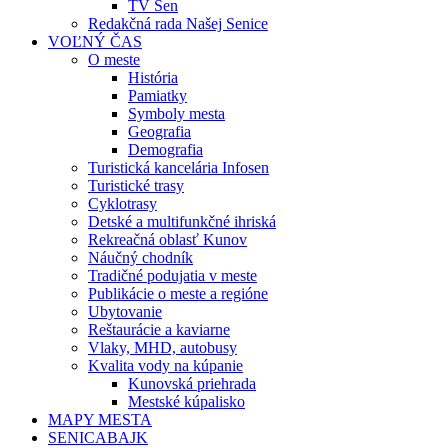
TV Sen
Redakčná rada Našej Senice
VOĽNÝ ČAS
O meste
História
Pamiatky
Symboly mesta
Geografia
Demografia
Turistická kancelária Infosen
Turistické trasy
Cyklotrasy
Detské a multifunkčné ihriská
Rekreačná oblasť Kunov
Náučný chodník
Tradičné podujatia v meste
Publikácie o meste a regióne
Ubytovanie
Reštaurácie a kaviarne
Vlaky, MHD, autobusy
Kvalita vody na kúpanie
Kunovská priehrada
Mestské kúpalisko
MAPY MESTA
SENICABAJK