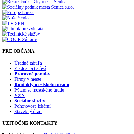
PRE OBČANA
Úradná tabuľa
Žiadosti a tlačivá
Pracovné ponuky
Firmy v meste
Kontakty mestského úradu
Pýtam sa mestského úradu
VZN
Sociálne služby
Pohotovosť lekární
Stavebný úrad
UŽITOČNÉ KONTAKTY