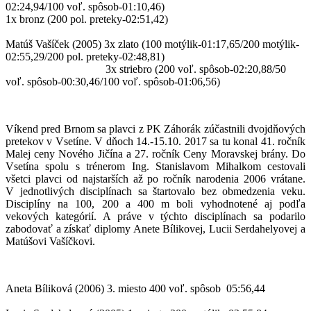
02:24,94/100 voľ. spôsob-01:10,46)
1x bronz (200 pol. preteky-02:51,42)
Matúš Vašíček (2005)
3x zlato (100 motýlik-01:17,65/200 motýlik-
02:55,29/200 pol. preteky-02:48,81)
3x striebro (200 voľ. spôsob-02:20,88/50
voľ. spôsob-00:30,46/100 voľ. spôsob-01:06,56)
Víkend pred Brnom sa plavci z PK Záhorák zúčastnili dvojdňových
pretekov v Vsetíne. V dňoch 14.-15.10. 2017 sa tu konal 41. ročník
Malej ceny Nového Jičína a 27. ročník Ceny Moravskej brány. Do
Vsetína spolu s trénerom Ing. Stanislavom Mihalkom cestovali
všetci plavci od najstarších až po ročník narodenia 2006 vrátane.
V jednotlivých disciplínach sa štartovalo bez obmedzenia veku.
Disciplíny na 100, 200 a 400 m boli vyhodnotené aj podľa
vekových kategórií. A práve v týchto disciplínach sa podarilo
zabodovať a získať diplomy Anete Bílikovej, Lucii Serdahelyovej a
Matúšovi Vašíčkovi.
Aneta Bíliková (2006)
3. miesto 400 voľ. spôsob
05:56,44