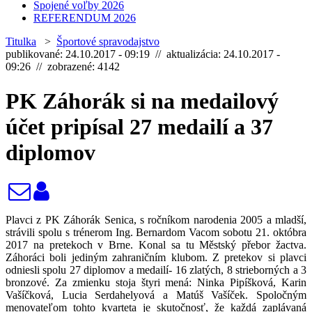
Spojené voľby 2026
REFERENDUM 2026
Titulka
>
Športové spravodajstvo
publikované: 24.10.2017 - 09:19 // aktualizácia: 24.10.2017 -
09:26 // zobrazené: 4142
PK Záhorák si na medailový
účet pripísal 27 medailí a 37
diplomov
Plavci z PK Záhorák Senica, s ročníkom narodenia 2005 a mladší,
strávili spolu s trénerom Ing. Bernardom Vacom sobotu 21. októbra
2017 na pretekoch v Brne. Konal sa tu Městský přebor žactva.
Záhoráci boli jediným zahraničním klubom. Z pretekov si plavci
odniesli spolu 27 diplomov a medailí- 16 zlatých, 8 strieborných a 3
bronzové. Za zmienku stoja štyri mená: Ninka Pipíšková, Karin
Vašíčková, Lucia Serdahelyová a Matúš Vašíček. Spoločným
menovateľom tohto kvarteta je skutočnosť, že každá zaplávaná