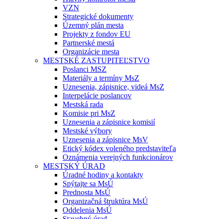
VZN
Strategické dokumenty
Územný plán mesta
Projekty z fondov EU
Partnerské mestá
Organizácie mesta
MESTSKÉ ZASTUPITEĽSTVO
Poslanci MSZ
Materiály a termíny MsZ
Uznesenia, zápisnice, videá MsZ
Interpelácie poslancov
Mestská rada
Komisie pri MsZ
Uznesenia a zápisnice komisií
Mestské výbory
Uznesenia a zápisnice MsV
Etický kódex voleného predstaviteľa
Oznámenia verejných funkcionárov
MESTSKÝ ÚRAD
Úradné hodiny a kontakty
Spýtajte sa MsÚ
Prednosta MsÚ
Organizačná štruktúra MsÚ
Oddelenia MsÚ
Stavebný úrad