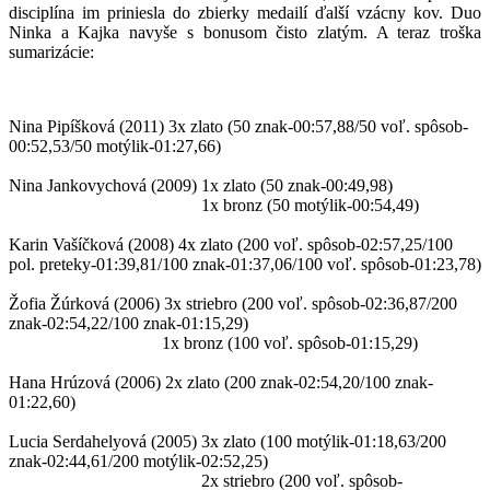
disciplína im priniesla do zbierky medailí ďalší vzácny kov. Duo
Ninka a Kajka navyše s bonusom čisto zlatým. A teraz troška
sumarizácie:
Nina Pipíšková (2011)
3x zlato (50 znak-00:57,88/50 voľ. spôsob-
00:52,53/50 motýlik-01:27,66)
Nina Jankovychová (2009)
1x zlato (50 znak-00:49,98)
1x bronz (50 motýlik-00:54,49)
Karin Vašíčková (2008)
4x zlato (200 voľ. spôsob-02:57,25/100
pol. preteky-01:39,81/100 znak-01:37,06/100 voľ. spôsob-01:23,78)
Žofia Žúrková (2006)
3x striebro (200 voľ. spôsob-02:36,87/200
znak-02:54,22/100 znak-01:15,29)
1x bronz (100 voľ. spôsob-01:15,29)
Hana Hrúzová (2006)
2x zlato (200 znak-02:54,20/100 znak-
01:22,60)
Lucia Serdahelyová (2005)
3x zlato (100 motýlik-01:18,63/200
znak-02:44,61/200 motýlik-02:52,25)
2x striebro (200 voľ. spôsob-