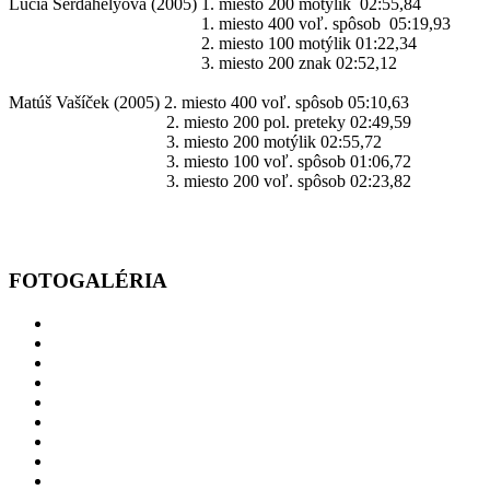
Lucia Serdahelyová (2005)
1. miesto 200 motýlik
02:55,84
1. miesto 400 voľ. spôsob
05:19,93
2. miesto 100 motýlik
01:22,34
3. miesto 200 znak
02:52,12
Matúš Vašíček (2005)
2. miesto 400 voľ. spôsob
05:10,63
2. miesto 200 pol. preteky
02:49,59
3. miesto 200 motýlik
02:55,72
3. miesto 100 voľ. spôsob
01:06,72
3. miesto 200 voľ. spôsob
02:23,82
FOTOGALÉRIA