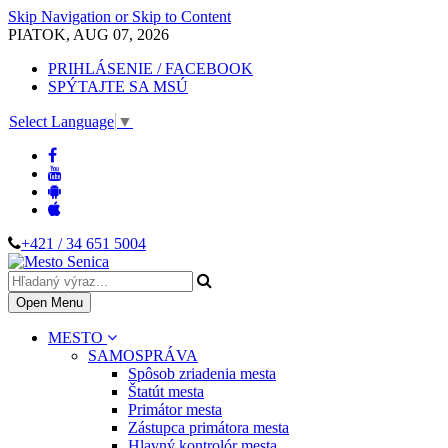
Skip Navigation or Skip to Content
PIATOK, AUG 07, 2026
PRIHLÁSENIE / FACEBOOK
SPÝTAJTE SA MSÚ
Select Language
▼
+421 / 34 651 5004
Open Menu
MESTO
SAMOSPRÁVA
Spôsob zriadenia mesta
Štatút mesta
Primátor mesta
Zástupca primátora mesta
Hlavný kontrolór mesta