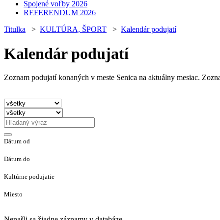
Spojené voľby 2026
REFERENDUM 2026
Titulka
>
KULTÚRA, ŠPORT
>
Kalendár podujatí
Kalendár podujatí
Zoznam podujatí konaných v meste Senica na aktuálny mesiac. Zoznam
Dátum od
Dátum do
Kultúrne podujatie
Miesto
Nenašli sa žiadne záznamy v databáze.