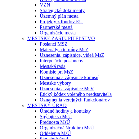
VZN
Strategické dokumenty
Územný plán mesta
Projekty z fondov EU
Partnerské mestá
Organizácie mesta
MESTSKÉ ZASTUPITEĽSTVO
Poslanci MSZ
Materiály a termíny MsZ
Uznesenia, zápisnice, videá MsZ
Interpelácie poslancov
Mestská rada
Komisie pri MsZ
Uznesenia a zápisnice komisií
Mestské výbory
Uznesenia a zápisnice MsV
Etický kódex voleného predstaviteľa
Oznámenia verejných funkcionárov
MESTSKÝ ÚRAD
Úradné hodiny a kontakty
Spýtajte sa MsÚ
Prednosta MsÚ
Organizačná štruktúra MsÚ
Oddelenia MsÚ
Stavebný úrad