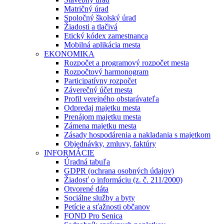
Matričný úrad
Spoločný školský úrad
Žiadosti a tlačivá
Etický kódex zamestnanca
Mobilná aplikácia mesta
EKONOMIKA
Rozpočet a programový rozpočet mesta
Rozpočtový harmonogram
Participatívny rozpočet
Záverečný účet mesta
Profil verejného obstarávateľa
Odpredaj majetku mesta
Prenájom majetku mesta
Zámena majetku mesta
Zásady hospodárenia a nakladania s majetkom
Objednávky, zmluvy, faktúry
INFORMÁCIE
Úradná tabuľa
GDPR (ochrana osobných údajov)
Žiadosť o informáciu (z. č. 211/2000)
Otvorené dáta
Sociálne služby a byty
Petície a sťažnosti občanov
FOND Pro Senica