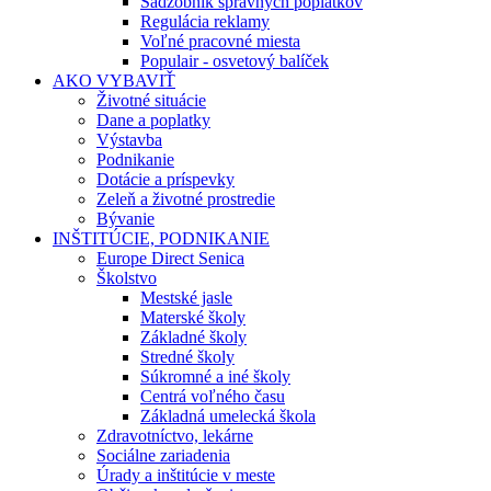
Sadzobník správnych poplatkov
Regulácia reklamy
Voľné pracovné miesta
Populair - osvetový balíček
AKO VYBAVIŤ
Životné situácie
Dane a poplatky
Výstavba
Podnikanie
Dotácie a príspevky
Zeleň a životné prostredie
Bývanie
INŠTITÚCIE, PODNIKANIE
Europe Direct Senica
Školstvo
Mestské jasle
Materské školy
Základné školy
Stredné školy
Súkromné a iné školy
Centrá voľného času
Základná umelecká škola
Zdravotníctvo, lekárne
Sociálne zariadenia
Úrady a inštitúcie v meste