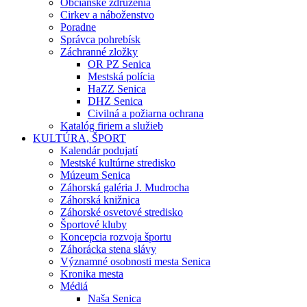
Občianske združenia
Cirkev a náboženstvo
Poradne
Správca pohrebísk
Záchranné zložky
OR PZ Senica
Mestská polícia
HaZZ Senica
DHZ Senica
Civilná a požiarna ochrana
Katalóg firiem a služieb
KULTÚRA, ŠPORT
Kalendár podujatí
Mestské kultúrne stredisko
Múzeum Senica
Záhorská galéria J. Mudrocha
Záhorská knižnica
Záhorské osvetové stredisko
Športové kluby
Koncepcia rozvoja športu
Záhorácka stena slávy
Významné osobnosti mesta Senica
Kronika mesta
Médiá
Naša Senica