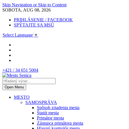
Skip Navigation or Skip to Content
SOBOTA, AUG 08, 2026
PRIHLÁSENIE / FACEBOOK
SPÝTAJTE SA MSÚ
Select Language
▼
+421 / 34 651 5004
Open Menu
MESTO
SAMOSPRÁVA
Spôsob zriadenia mesta
Štatút mesta
Primátor mesta
Zástupca primátora mesta
Hlavný kontrolór mesta