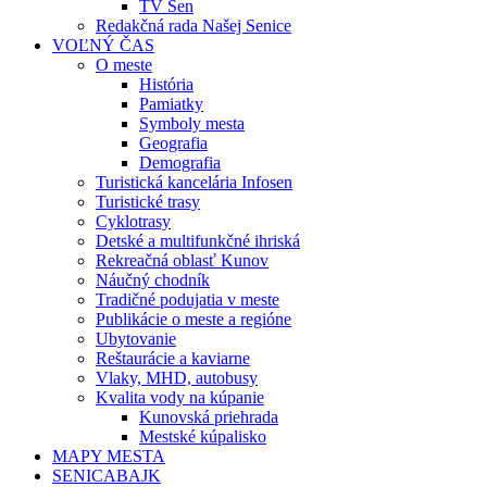
TV Sen
Redakčná rada Našej Senice
VOĽNÝ ČAS
O meste
História
Pamiatky
Symboly mesta
Geografia
Demografia
Turistická kancelária Infosen
Turistické trasy
Cyklotrasy
Detské a multifunkčné ihriská
Rekreačná oblasť Kunov
Náučný chodník
Tradičné podujatia v meste
Publikácie o meste a regióne
Ubytovanie
Reštaurácie a kaviarne
Vlaky, MHD, autobusy
Kvalita vody na kúpanie
Kunovská priehrada
Mestské kúpalisko
MAPY MESTA
SENICABAJK