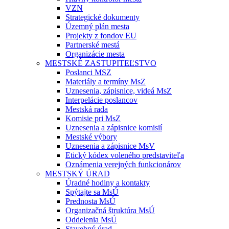
VZN
Strategické dokumenty
Územný plán mesta
Projekty z fondov EU
Partnerské mestá
Organizácie mesta
MESTSKÉ ZASTUPITEĽSTVO
Poslanci MSZ
Materiály a termíny MsZ
Uznesenia, zápisnice, videá MsZ
Interpelácie poslancov
Mestská rada
Komisie pri MsZ
Uznesenia a zápisnice komisií
Mestské výbory
Uznesenia a zápisnice MsV
Etický kódex voleného predstaviteľa
Oznámenia verejných funkcionárov
MESTSKÝ ÚRAD
Úradné hodiny a kontakty
Spýtajte sa MsÚ
Prednosta MsÚ
Organizačná štruktúra MsÚ
Oddelenia MsÚ
Stavebný úrad