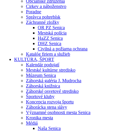
Občianske združenia
Cirkev a náboženstvo
Poradne
Správca pohrebísk
Záchranné zložky
OR PZ Senica
Mestská polícia
HaZZ Senica
DHZ Senica
Civilná a požiarna ochrana
Katalóg firiem a služieb
KULTÚRA, ŠPORT
Kalendár podujatí
Mestské kultúrne stredisko
Múzeum Senica
Záhorská galéria J. Mudrocha
Záhorská knižnica
Záhorské osvetové stredisko
Športové kluby
Koncepcia rozvoja športu
Záhorácka stena slávy
Významné osobnosti mesta Senica
Kronika mesta
Médiá
Naša Senica