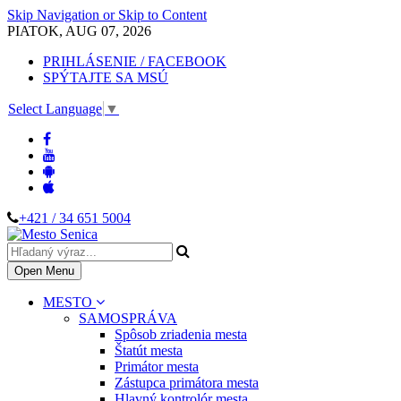
Skip Navigation or Skip to Content
PIATOK, AUG 07, 2026
PRIHLÁSENIE / FACEBOOK
SPÝTAJTE SA MSÚ
Select Language
▼
+421 / 34 651 5004
Open Menu
MESTO
SAMOSPRÁVA
Spôsob zriadenia mesta
Štatút mesta
Primátor mesta
Zástupca primátora mesta
Hlavný kontrolór mesta