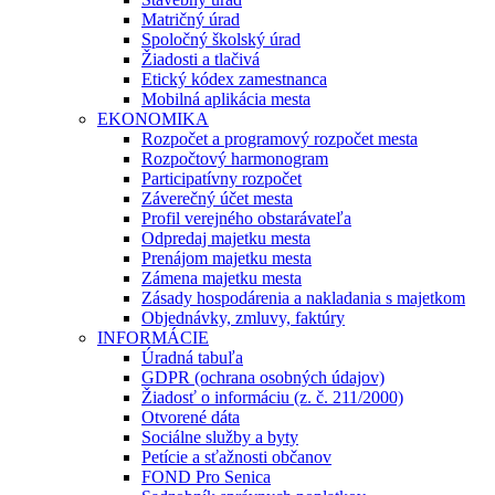
Matričný úrad
Spoločný školský úrad
Žiadosti a tlačivá
Etický kódex zamestnanca
Mobilná aplikácia mesta
EKONOMIKA
Rozpočet a programový rozpočet mesta
Rozpočtový harmonogram
Participatívny rozpočet
Záverečný účet mesta
Profil verejného obstarávateľa
Odpredaj majetku mesta
Prenájom majetku mesta
Zámena majetku mesta
Zásady hospodárenia a nakladania s majetkom
Objednávky, zmluvy, faktúry
INFORMÁCIE
Úradná tabuľa
GDPR (ochrana osobných údajov)
Žiadosť o informáciu (z. č. 211/2000)
Otvorené dáta
Sociálne služby a byty
Petície a sťažnosti občanov
FOND Pro Senica