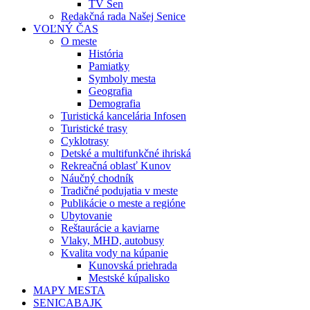
TV Sen
Redakčná rada Našej Senice
VOĽNÝ ČAS
O meste
História
Pamiatky
Symboly mesta
Geografia
Demografia
Turistická kancelária Infosen
Turistické trasy
Cyklotrasy
Detské a multifunkčné ihriská
Rekreačná oblasť Kunov
Náučný chodník
Tradičné podujatia v meste
Publikácie o meste a regióne
Ubytovanie
Reštaurácie a kaviarne
Vlaky, MHD, autobusy
Kvalita vody na kúpanie
Kunovská priehrada
Mestské kúpalisko
MAPY MESTA
SENICABAJK