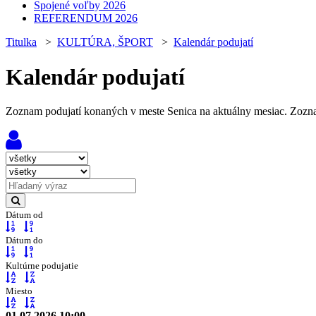
Spojené voľby 2026
REFERENDUM 2026
Titulka
>
KULTÚRA, ŠPORT
>
Kalendár podujatí
Kalendár podujatí
Zoznam podujatí konaných v meste Senica na aktuálny mesiac. Zoznam
Dátum od
Dátum do
Kultúrne podujatie
Miesto
01.07.2026 10:00