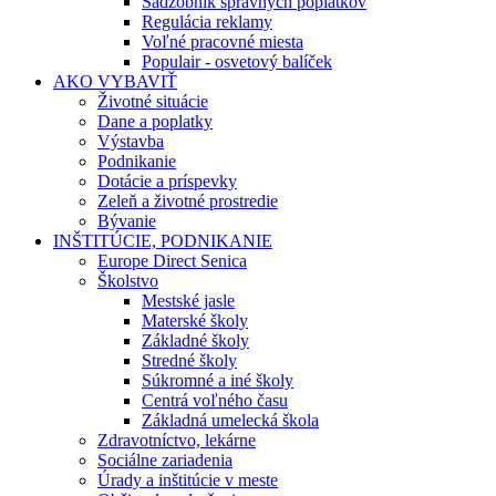
Sadzobník správnych poplatkov
Regulácia reklamy
Voľné pracovné miesta
Populair - osvetový balíček
AKO VYBAVIŤ
Životné situácie
Dane a poplatky
Výstavba
Podnikanie
Dotácie a príspevky
Zeleň a životné prostredie
Bývanie
INŠTITÚCIE, PODNIKANIE
Europe Direct Senica
Školstvo
Mestské jasle
Materské školy
Základné školy
Stredné školy
Súkromné a iné školy
Centrá voľného času
Základná umelecká škola
Zdravotníctvo, lekárne
Sociálne zariadenia
Úrady a inštitúcie v meste