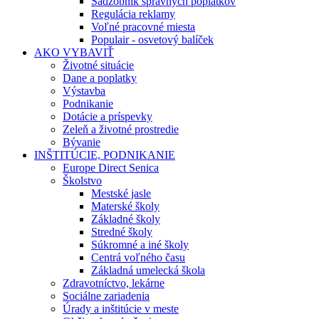
Sadzobník správnych poplatkov
Regulácia reklamy
Voľné pracovné miesta
Populair - osvetový balíček
AKO VYBAVIŤ
Životné situácie
Dane a poplatky
Výstavba
Podnikanie
Dotácie a príspevky
Zeleň a životné prostredie
Bývanie
INŠTITÚCIE, PODNIKANIE
Europe Direct Senica
Školstvo
Mestské jasle
Materské školy
Základné školy
Stredné školy
Súkromné a iné školy
Centrá voľného času
Základná umelecká škola
Zdravotníctvo, lekárne
Sociálne zariadenia
Úrady a inštitúcie v meste