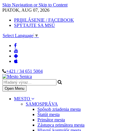
Skip Navigation or Skip to Content
PIATOK, AUG 07, 2026
PRIHLÁSENIE / FACEBOOK
SPÝTAJTE SA MSÚ
Select Language
▼
+421 / 34 651 5004
Open Menu
MESTO
SAMOSPRÁVA
Spôsob zriadenia mesta
Štatút mesta
Primátor mesta
Zástupca primátora mesta
Hlavný kontrolór mesta