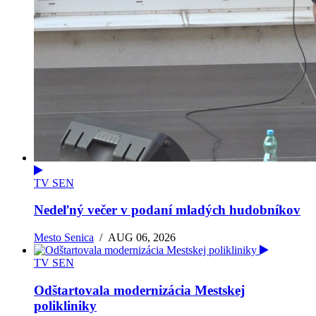
TV SEN
Nedeľný večer v podaní mladých hudobníkov
Mesto Senica
/
AUG 06, 2026
TV SEN
Odštartovala modernizácia Mestskej
polikliniky