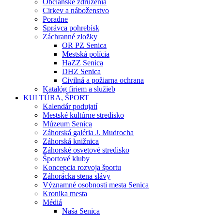
Občianske združenia
Cirkev a náboženstvo
Poradne
Správca pohrebísk
Záchranné zložky
OR PZ Senica
Mestská polícia
HaZZ Senica
DHZ Senica
Civilná a požiarna ochrana
Katalóg firiem a služieb
KULTÚRA, ŠPORT
Kalendár podujatí
Mestské kultúrne stredisko
Múzeum Senica
Záhorská galéria J. Mudrocha
Záhorská knižnica
Záhorské osvetové stredisko
Športové kluby
Koncepcia rozvoja športu
Záhorácka stena slávy
Významné osobnosti mesta Senica
Kronika mesta
Médiá
Naša Senica