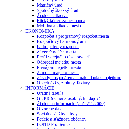
Matričný úrad
Spoločný školský úrad
Žiadosti a tlačivá
Etický kódex zamestnanca
Mobilná aplikácia mesta
EKONOMIKA
Rozpočet a programový rozpočet mesta
Rozpočtový harmonogram
Participatívny rozpočet
Záverečný účet mesta
Profil verejného obstarávateľa
Odpredaj majetku mesta
Prenájom majetku mesta
Zámena majetku mesta
Zásady hospodárenia a nakladania s majetkom
Objednávky, zmluvy, faktúry
INFORMÁCIE
Úradná tabuľa
GDPR (ochrana osobných údajov)
Žiadosť o informáciu (z. č. 211/2000)
Otvorené dáta
Sociálne služby a byty
Petície a sťažnosti občanov
FOND Pro Senica