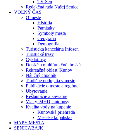
TV Sen
Redakčná rada Našej Senice
VOĽNÝ ČAS
O meste
História
Pamiatky
Symboly mesta
Geografia
Demografia
Turistická kancelária Infosen
Turistické trasy
Cyklotrasy
Detské a multifunkčné ihriská
Rekreačná oblasť Kunov
Náučný chodník
Tradičné podujatia v meste
Publikácie o meste a regióne
Ubytovanie
Reštaurácie a kaviarne
Vlaky, MHD, autobusy
Kvalita vody na kúpanie
Kunovská priehrada
Mestské kúpalisko
MAPY MESTA
SENICABAJK