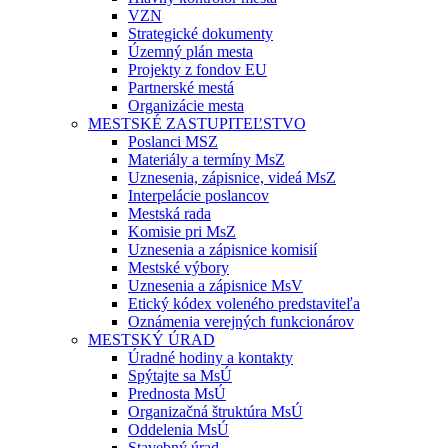
VZN
Strategické dokumenty
Územný plán mesta
Projekty z fondov EU
Partnerské mestá
Organizácie mesta
MESTSKÉ ZASTUPITEĽSTVO
Poslanci MSZ
Materiály a termíny MsZ
Uznesenia, zápisnice, videá MsZ
Interpelácie poslancov
Mestská rada
Komisie pri MsZ
Uznesenia a zápisnice komisií
Mestské výbory
Uznesenia a zápisnice MsV
Etický kódex voleného predstaviteľa
Oznámenia verejných funkcionárov
MESTSKÝ ÚRAD
Úradné hodiny a kontakty
Spýtajte sa MsÚ
Prednosta MsÚ
Organizačná štruktúra MsÚ
Oddelenia MsÚ
Stavebný úrad