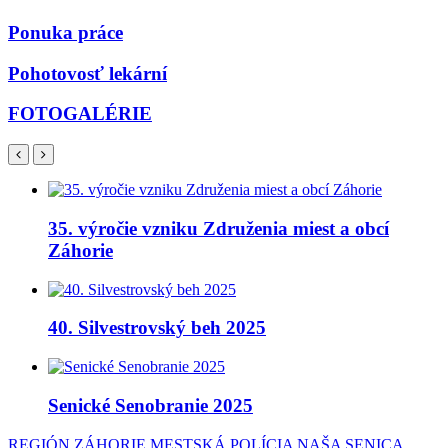
Ponuka práce
Pohotovosť lekární
FOTOGALÉRIE
35. výročie vzniku Združenia miest a obcí
Záhorie
40. Silvestrovský beh 2025
Senické Senobranie 2025
REGIÓN ZÁHORIE
MESTSKÁ POLÍCIA
NAŠA SENICA