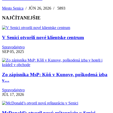
Mesto Senica
/
JÚN 26, 2026
/
5893
NAJČÍTANEJŠIE
V Senici otvorili nové klientske centrum
Spravodajstvo
SEP 05, 2025
Zo zápisníka MsP: Kôň v Kunove, poškodená izba
v…
Spravodajstvo
JÚL 17, 2026
McDonald’s otvoril novú reštauráciu v Senici