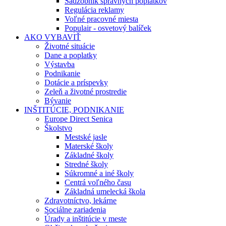
Sadzobník správnych poplatkov
Regulácia reklamy
Voľné pracovné miesta
Populair - osvetový balíček
AKO VYBAVIŤ
Životné situácie
Dane a poplatky
Výstavba
Podnikanie
Dotácie a príspevky
Zeleň a životné prostredie
Bývanie
INŠTITÚCIE, PODNIKANIE
Europe Direct Senica
Školstvo
Mestské jasle
Materské školy
Základné školy
Stredné školy
Súkromné a iné školy
Centrá voľného času
Základná umelecká škola
Zdravotníctvo, lekárne
Sociálne zariadenia
Úrady a inštitúcie v meste