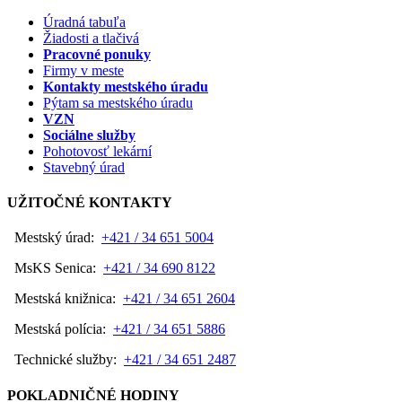
Úradná tabuľa
Žiadosti a tlačivá
Pracovné ponuky
Firmy v meste
Kontakty mestského úradu
Pýtam sa mestského úradu
VZN
Sociálne služby
Pohotovosť lekární
Stavebný úrad
UŽITOČNÉ KONTAKTY
Mestský úrad:
+421 / 34 651 5004
MsKS Senica:
+421 / 34 690 8122
Mestská knižnica:
+421 / 34 651 2604
Mestská polícia:
+421 / 34 651 5886
Technické služby:
+421 / 34 651 2487
POKLADNIČNÉ HODINY