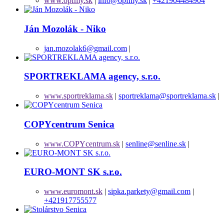
www.opfmy.sk
|
info@opfmy.sk
|
+421904484904
Ján Mozolák - Niko
jan.mozolak6@gmail.com
|
SPORTREKLAMA agency, s.r.o.
www.sportreklama.sk
|
sportreklama@sportreklama.sk
|
COPYcentrum Senica
www.COPYcentrum.sk
|
senline@senline.sk
|
EURO-MONT SK s.r.o.
www.euromont.sk
|
sipka.parkety@gmail.com
|
+421917755577