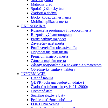
Matričný úrad
Spoločný školský úrad
Žiadosti a tlačivá
Etický kódex zamestnanca
Mobilná aplikácia mesta
EKONOMIKA
Rozpočet a programový rozpočet mesta
Rozpočtový harmonogram
Participatívny rozpočet
Záverečný účet mesta
Profil verejného obstarávateľa
Odpredaj majetku mesta
Prenájom majetku mesta
Zámena majetku mesta
Zásady hospodárenia a nakladania s majetkom
Objednávky, zmluvy, faktúry
INFORMÁCIE
Úradná tabuľa
GDPR (ochrana osobných údajov)
Žiadosť o informáciu (z. č. 211/2000)
Otvorené dáta
Sociálne služby a byty
Petície a sťažnosti občanov
FOND Pro Senica