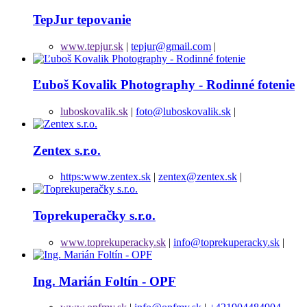
TepJur tepovanie
www.tepjur.sk
|
tepjur@gmail.com
|
Ľuboš Kovalik Photography - Rodinné fotenie
luboskovalik.sk
|
foto@luboskovalik.sk
|
Zentex s.r.o.
https:www.zentex.sk
|
zentex@zentex.sk
|
Toprekuperačky s.r.o.
www.toprekuperacky.sk
|
info@toprekuperacky.sk
|
Ing. Marián Foltín - OPF