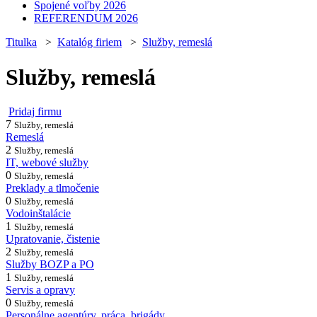
Spojené voľby 2026
REFERENDUM 2026
Titulka
>
Katalóg firiem
>
Služby, remeslá
Služby, remeslá
Pridaj firmu
7
Služby, remeslá
Remeslá
2
Služby, remeslá
IT, webové služby
0
Služby, remeslá
Preklady a tlmočenie
0
Služby, remeslá
Vodoinštalácie
1
Služby, remeslá
Upratovanie, čistenie
2
Služby, remeslá
Služby BOZP a PO
1
Služby, remeslá
Servis a opravy
0
Služby, remeslá
Personálne agentúry, práca, brigády