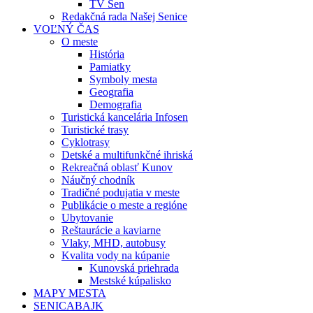
TV Sen
Redakčná rada Našej Senice
VOĽNÝ ČAS
O meste
História
Pamiatky
Symboly mesta
Geografia
Demografia
Turistická kancelária Infosen
Turistické trasy
Cyklotrasy
Detské a multifunkčné ihriská
Rekreačná oblasť Kunov
Náučný chodník
Tradičné podujatia v meste
Publikácie o meste a regióne
Ubytovanie
Reštaurácie a kaviarne
Vlaky, MHD, autobusy
Kvalita vody na kúpanie
Kunovská priehrada
Mestské kúpalisko
MAPY MESTA
SENICABAJK