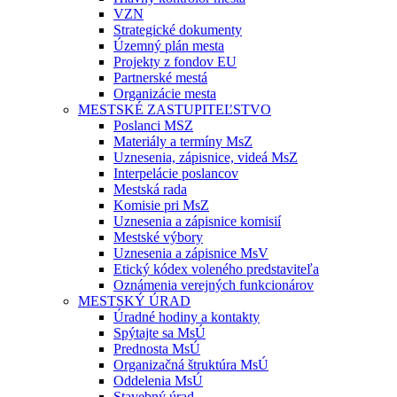
VZN
Strategické dokumenty
Územný plán mesta
Projekty z fondov EU
Partnerské mestá
Organizácie mesta
MESTSKÉ ZASTUPITEĽSTVO
Poslanci MSZ
Materiály a termíny MsZ
Uznesenia, zápisnice, videá MsZ
Interpelácie poslancov
Mestská rada
Komisie pri MsZ
Uznesenia a zápisnice komisií
Mestské výbory
Uznesenia a zápisnice MsV
Etický kódex voleného predstaviteľa
Oznámenia verejných funkcionárov
MESTSKÝ ÚRAD
Úradné hodiny a kontakty
Spýtajte sa MsÚ
Prednosta MsÚ
Organizačná štruktúra MsÚ
Oddelenia MsÚ
Stavebný úrad