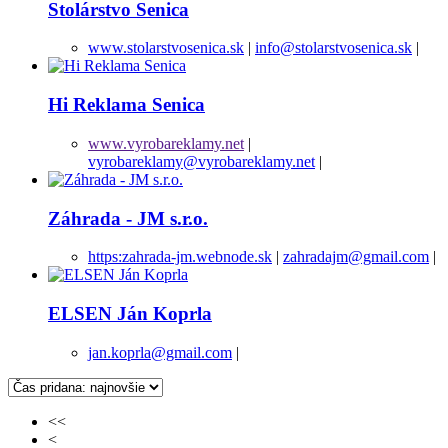
Stolárstvo Senica
www.stolarstvosenica.sk
|
info@stolarstvosenica.sk
|
Hi Reklama Senica
www.vyrobareklamy.net
|
vyrobareklamy@vyrobareklamy.net
|
Záhrada - JM s.r.o.
https:zahrada-jm.webnode.sk
|
zahradajm@gmail.com
|
ELSEN Ján Koprla
jan.koprla@gmail.com
|
<<
<