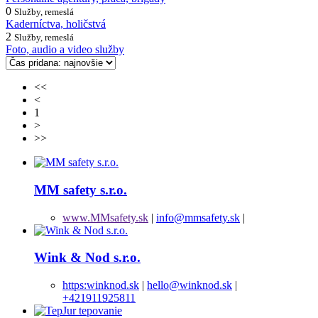
0
Služby, remeslá
Kaderníctva, holičstvá
2
Služby, remeslá
Foto, audio a video služby
<<
<
1
>
>>
MM safety s.r.o.
www.MMsafety.sk
|
info@mmsafety.sk
|
Wink & Nod s.r.o.
https:winknod.sk
|
hello@winknod.sk
|
+421911925811