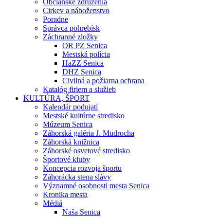
Občianske združenia
Cirkev a náboženstvo
Poradne
Správca pohrebísk
Záchranné zložky
OR PZ Senica
Mestská polícia
HaZZ Senica
DHZ Senica
Civilná a požiarna ochrana
Katalóg firiem a služieb
KULTÚRA, ŠPORT
Kalendár podujatí
Mestské kultúrne stredisko
Múzeum Senica
Záhorská galéria J. Mudrocha
Záhorská knižnica
Záhorské osvetové stredisko
Športové kluby
Koncepcia rozvoja športu
Záhorácka stena slávy
Významné osobnosti mesta Senica
Kronika mesta
Médiá
Naša Senica