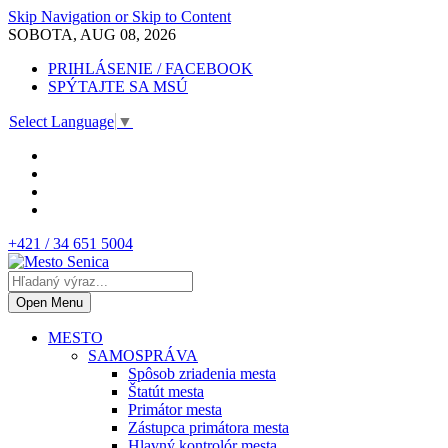
Skip Navigation or Skip to Content
SOBOTA, AUG 08, 2026
PRIHLÁSENIE / FACEBOOK
SPÝTAJTE SA MSÚ
Select Language
▼
+421 / 34 651 5004
Open Menu
MESTO
SAMOSPRÁVA
Spôsob zriadenia mesta
Štatút mesta
Primátor mesta
Zástupca primátora mesta
Hlavný kontrolór mesta