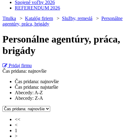
Spojené voľby 2026
REFERENDUM 2026
Titulka
>
Katalóg firiem
>
Služby, remeslá
>
Personálne
agentúry, práca, brigády
Personálne agentúry, práca,
brigády
Pridaj firmu
Čas pridana: najnovšie
Čas pridana: najnovšie
Čas pridana: najstaršie
Abecedy: A-Z
Abecedy: Z-A
<<
<
1
>