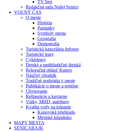
TV Sen
Redakčná rada Našej Senice
VOĽNÝ ČAS
O meste
História
Pamiatky
Symboly mesta
Geografia
Demografia
Turistická kancelária Infosen
Turistické trasy
Cyklotrasy
Detské a multifunkčné ihriská
Rekreačná oblasť Kunov
Náučný chodník
Tradičné podujatia v meste
Publikácie o meste a regióne
Ubytovanie
Reštaurácie a kaviarne
Vlaky, MHD, autobusy
Kvalita vody na kúpanie
Kunovská priehrada
Mestské kúpalisko
MAPY MESTA
SENICABAJK