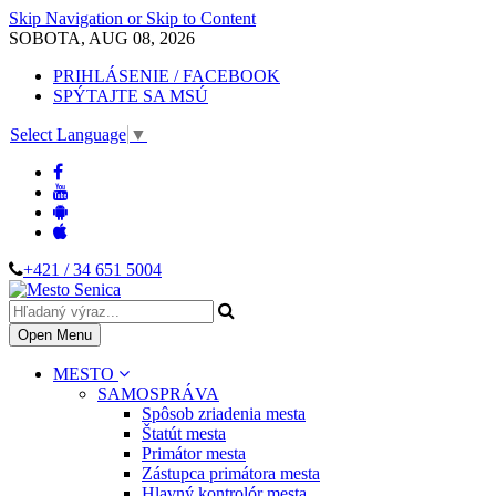
Skip Navigation or Skip to Content
SOBOTA, AUG 08, 2026
PRIHLÁSENIE / FACEBOOK
SPÝTAJTE SA MSÚ
Select Language
▼
+421 / 34 651 5004
Open Menu
MESTO
SAMOSPRÁVA
Spôsob zriadenia mesta
Štatút mesta
Primátor mesta
Zástupca primátora mesta
Hlavný kontrolór mesta