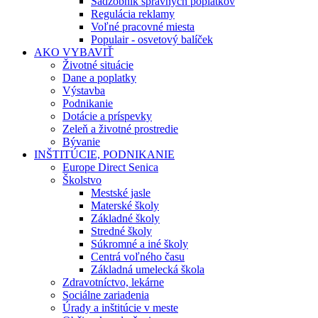
Sadzobník správnych poplatkov
Regulácia reklamy
Voľné pracovné miesta
Populair - osvetový balíček
AKO VYBAVIŤ
Životné situácie
Dane a poplatky
Výstavba
Podnikanie
Dotácie a príspevky
Zeleň a životné prostredie
Bývanie
INŠTITÚCIE, PODNIKANIE
Europe Direct Senica
Školstvo
Mestské jasle
Materské školy
Základné školy
Stredné školy
Súkromné a iné školy
Centrá voľného času
Základná umelecká škola
Zdravotníctvo, lekárne
Sociálne zariadenia
Úrady a inštitúcie v meste