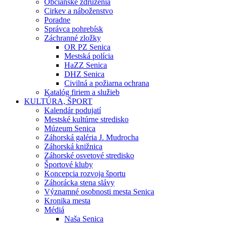
Občianske združenia
Cirkev a náboženstvo
Poradne
Správca pohrebísk
Záchranné zložky
OR PZ Senica
Mestská polícia
HaZZ Senica
DHZ Senica
Civilná a požiarna ochrana
Katalóg firiem a služieb
KULTÚRA, ŠPORT
Kalendár podujatí
Mestské kultúrne stredisko
Múzeum Senica
Záhorská galéria J. Mudrocha
Záhorská knižnica
Záhorské osvetové stredisko
Športové kluby
Koncepcia rozvoja športu
Záhorácka stena slávy
Významné osobnosti mesta Senica
Kronika mesta
Médiá
Naša Senica