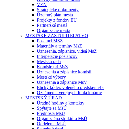
VZN
Strategické dokumenty
Územný plán mesta
Projekty z fondov EU
Partnerské mestá
Organizácie mesta
MESTSKÉ ZASTUPITEĽSTVO
Poslanci MSZ
Materiály a termíny MsZ
Uznesenia, zápisnice, videá MsZ
Interpelácie poslancov
Mestská rada
Komisie pri MsZ
Uznesenia a zápisnice komisií
Mestské výbory
Uznesenia a zápisnice MsV
Etický kódex voleného predstaviteľa
Oznámenia verejných funkcionárov
MESTSKÝ ÚRAD
Úradné hodiny a kontakty
Spýtajte sa MsÚ
Prednosta MsÚ
Organizačná štruktúra MsÚ
Oddelenia MsÚ
Stavebný úrad