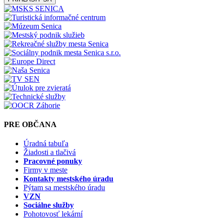
PRE OBČANA
Úradná tabuľa
Žiadosti a tlačivá
Pracovné ponuky
Firmy v meste
Kontakty mestského úradu
Pýtam sa mestského úradu
VZN
Sociálne služby
Pohotovosť lekární