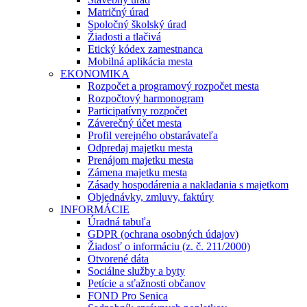
Matričný úrad
Spoločný školský úrad
Žiadosti a tlačivá
Etický kódex zamestnanca
Mobilná aplikácia mesta
EKONOMIKA
Rozpočet a programový rozpočet mesta
Rozpočtový harmonogram
Participatívny rozpočet
Záverečný účet mesta
Profil verejného obstarávateľa
Odpredaj majetku mesta
Prenájom majetku mesta
Zámena majetku mesta
Zásady hospodárenia a nakladania s majetkom
Objednávky, zmluvy, faktúry
INFORMÁCIE
Úradná tabuľa
GDPR (ochrana osobných údajov)
Žiadosť o informáciu (z. č. 211/2000)
Otvorené dáta
Sociálne služby a byty
Petície a sťažnosti občanov
FOND Pro Senica