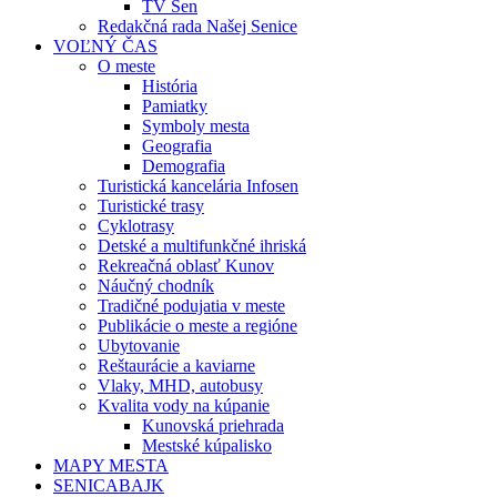
TV Sen
Redakčná rada Našej Senice
VOĽNÝ ČAS
O meste
História
Pamiatky
Symboly mesta
Geografia
Demografia
Turistická kancelária Infosen
Turistické trasy
Cyklotrasy
Detské a multifunkčné ihriská
Rekreačná oblasť Kunov
Náučný chodník
Tradičné podujatia v meste
Publikácie o meste a regióne
Ubytovanie
Reštaurácie a kaviarne
Vlaky, MHD, autobusy
Kvalita vody na kúpanie
Kunovská priehrada
Mestské kúpalisko
MAPY MESTA
SENICABAJK