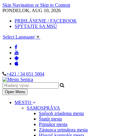
Skip Navigation or Skip to Content
PONDELOK, AUG 10, 2026
PRIHLÁSENIE / FACEBOOK
SPÝTAJTE SA MSÚ
Select Language
▼
+421 / 34 651 5004
Open Menu
MESTO
SAMOSPRÁVA
Spôsob zriadenia mesta
Štatút mesta
Primátor mesta
Zástupca primátora mesta
Hlavný kontrolór mesta