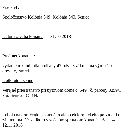
Žiadateľ
:
Spoločenstvo Kolónia 549, Kolónia 549, Senica
Dátum začatia konania
: 31.10.2018
Predmet konania
:
vydanie rozhodnutia podľa § 47 ods. 3 zákona na výrub 1 ks
dreviny, smrek
D
otknuté územie
:
Verejné priestranstvo pri bytovom dome č. 549, č. parcely 3259/1
k.ú. Senica, C-KN,
Lehota na doručenie písomného alebo elektronického potvrdenia
záujmu byť účastníkom v začatom správnom konaní
: 6.11. –
12.11.2018