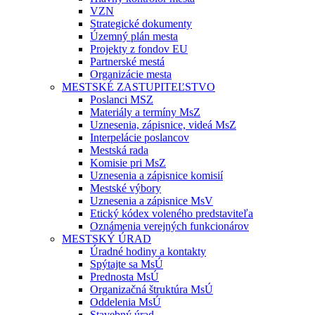
VZN
Strategické dokumenty
Územný plán mesta
Projekty z fondov EU
Partnerské mestá
Organizácie mesta
MESTSKÉ ZASTUPITEĽSTVO
Poslanci MSZ
Materiály a termíny MsZ
Uznesenia, zápisnice, videá MsZ
Interpelácie poslancov
Mestská rada
Komisie pri MsZ
Uznesenia a zápisnice komisií
Mestské výbory
Uznesenia a zápisnice MsV
Etický kódex voleného predstaviteľa
Oznámenia verejných funkcionárov
MESTSKÝ ÚRAD
Úradné hodiny a kontakty
Spýtajte sa MsÚ
Prednosta MsÚ
Organizačná štruktúra MsÚ
Oddelenia MsÚ
Stavebný úrad