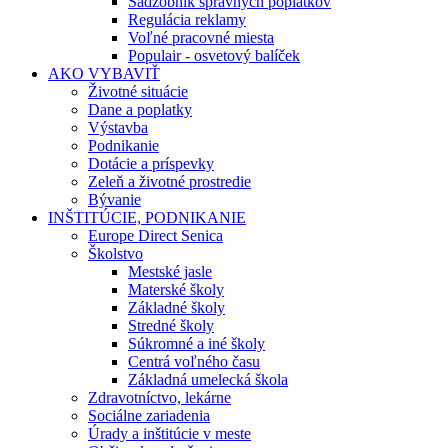
Sadzobník správnych poplatkov
Regulácia reklamy
Voľné pracovné miesta
Populair - osvetový balíček
AKO VYBAVIŤ
Životné situácie
Dane a poplatky
Výstavba
Podnikanie
Dotácie a príspevky
Zeleň a životné prostredie
Bývanie
INŠTITÚCIE, PODNIKANIE
Europe Direct Senica
Školstvo
Mestské jasle
Materské školy
Základné školy
Stredné školy
Súkromné a iné školy
Centrá voľného času
Základná umelecká škola
Zdravotníctvo, lekárne
Sociálne zariadenia
Úrady a inštitúcie v meste