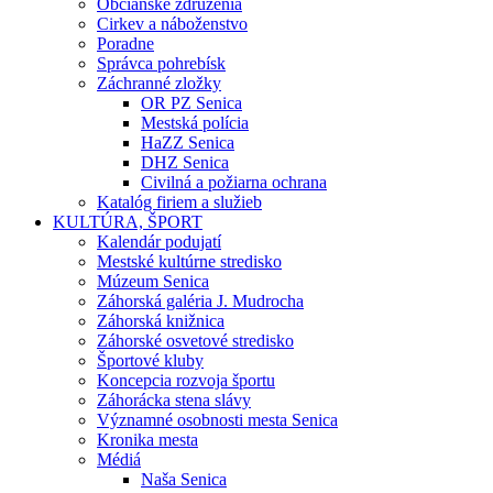
Občianske združenia
Cirkev a náboženstvo
Poradne
Správca pohrebísk
Záchranné zložky
OR PZ Senica
Mestská polícia
HaZZ Senica
DHZ Senica
Civilná a požiarna ochrana
Katalóg firiem a služieb
KULTÚRA, ŠPORT
Kalendár podujatí
Mestské kultúrne stredisko
Múzeum Senica
Záhorská galéria J. Mudrocha
Záhorská knižnica
Záhorské osvetové stredisko
Športové kluby
Koncepcia rozvoja športu
Záhorácka stena slávy
Významné osobnosti mesta Senica
Kronika mesta
Médiá
Naša Senica