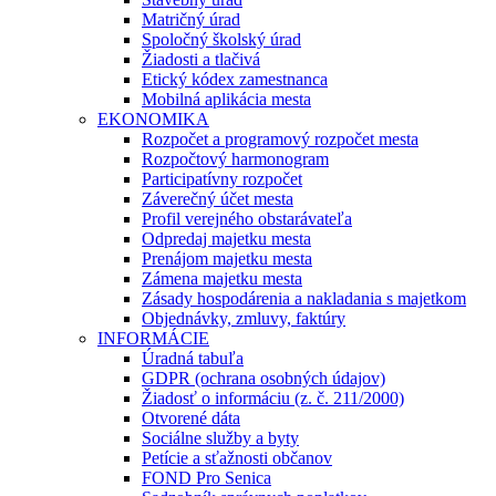
Matričný úrad
Spoločný školský úrad
Žiadosti a tlačivá
Etický kódex zamestnanca
Mobilná aplikácia mesta
EKONOMIKA
Rozpočet a programový rozpočet mesta
Rozpočtový harmonogram
Participatívny rozpočet
Záverečný účet mesta
Profil verejného obstarávateľa
Odpredaj majetku mesta
Prenájom majetku mesta
Zámena majetku mesta
Zásady hospodárenia a nakladania s majetkom
Objednávky, zmluvy, faktúry
INFORMÁCIE
Úradná tabuľa
GDPR (ochrana osobných údajov)
Žiadosť o informáciu (z. č. 211/2000)
Otvorené dáta
Sociálne služby a byty
Petície a sťažnosti občanov
FOND Pro Senica