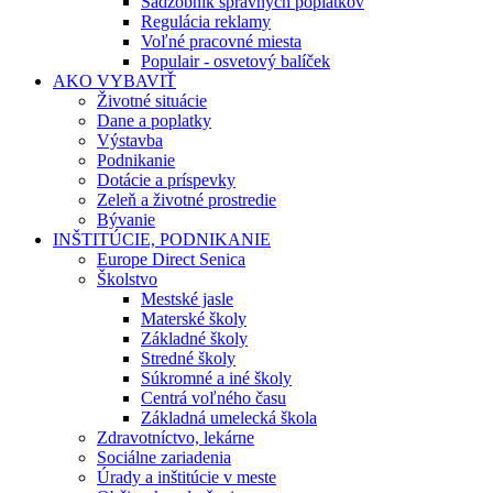
Sadzobník správnych poplatkov
Regulácia reklamy
Voľné pracovné miesta
Populair - osvetový balíček
AKO VYBAVIŤ
Životné situácie
Dane a poplatky
Výstavba
Podnikanie
Dotácie a príspevky
Zeleň a životné prostredie
Bývanie
INŠTITÚCIE, PODNIKANIE
Europe Direct Senica
Školstvo
Mestské jasle
Materské školy
Základné školy
Stredné školy
Súkromné a iné školy
Centrá voľného času
Základná umelecká škola
Zdravotníctvo, lekárne
Sociálne zariadenia
Úrady a inštitúcie v meste