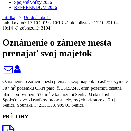
Spojené voľby 2026
REFERENDUM 2026
Titulka
>
Úradná tabuľa
publikované: 17.10.2019 - 10:13 // aktualizácia: 17.10.2019 -
10:14 // zobrazené: 3194
Oznámenie o zámere mesta
prenajať svoj majetok
Oznámenie o zámere mesta prenajať svoj majetok -
časť vo výmere
2
387 m
pozemku CKN parc. č. 3565/248, druh pozemku ostatná
2
plocha vo výmere 552 m
v kat. území Senica žiadateľovi:
Spoločenstvo vlastníkov bytov a nebytových priestorov 12b.j.
Senica, Sotinská 1421/31,33, 905 01 Senica
PRÍLOHY