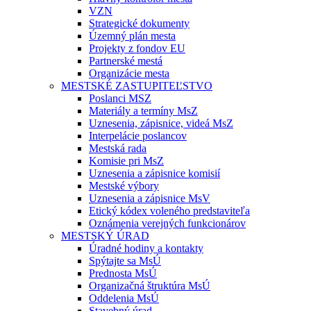
VZN
Strategické dokumenty
Územný plán mesta
Projekty z fondov EU
Partnerské mestá
Organizácie mesta
MESTSKÉ ZASTUPITEĽSTVO
Poslanci MSZ
Materiály a termíny MsZ
Uznesenia, zápisnice, videá MsZ
Interpelácie poslancov
Mestská rada
Komisie pri MsZ
Uznesenia a zápisnice komisií
Mestské výbory
Uznesenia a zápisnice MsV
Etický kódex voleného predstaviteľa
Oznámenia verejných funkcionárov
MESTSKÝ ÚRAD
Úradné hodiny a kontakty
Spýtajte sa MsÚ
Prednosta MsÚ
Organizačná štruktúra MsÚ
Oddelenia MsÚ
Stavebný úrad