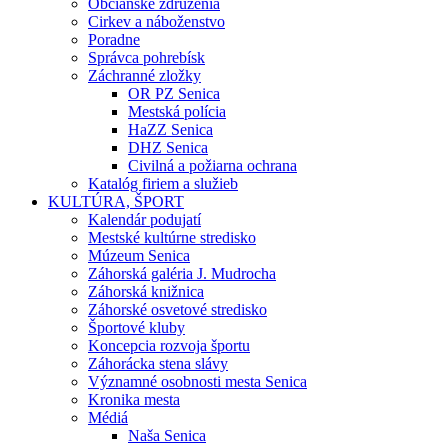
Občianske združenia
Cirkev a náboženstvo
Poradne
Správca pohrebísk
Záchranné zložky
OR PZ Senica
Mestská polícia
HaZZ Senica
DHZ Senica
Civilná a požiarna ochrana
Katalóg firiem a služieb
KULTÚRA, ŠPORT
Kalendár podujatí
Mestské kultúrne stredisko
Múzeum Senica
Záhorská galéria J. Mudrocha
Záhorská knižnica
Záhorské osvetové stredisko
Športové kluby
Koncepcia rozvoja športu
Záhorácka stena slávy
Významné osobnosti mesta Senica
Kronika mesta
Médiá
Naša Senica