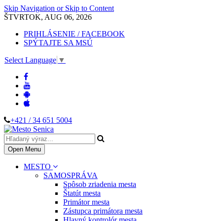
Skip Navigation or Skip to Content
ŠTVRTOK, AUG 06, 2026
PRIHLÁSENIE / FACEBOOK
SPÝTAJTE SA MSÚ
Select Language
▼
+421 / 34 651 5004
Open Menu
MESTO
SAMOSPRÁVA
Spôsob zriadenia mesta
Štatút mesta
Primátor mesta
Zástupca primátora mesta
Hlavný kontrolór mesta