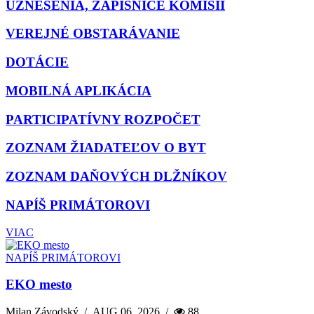
UZNESENIA, ZÁPISNICE KOMISIÍ
VEREJNÉ OBSTARÁVANIE
DOTÁCIE
MOBILNÁ APLIKÁCIA
PARTICIPATÍVNY ROZPOČET
ZOZNAM ŽIADATEĽOV O BYT
ZOZNAM DAŇOVÝCH DLŽNÍKOV
NAPÍŠ PRIMÁTOROVI
VIAC
NAPÍŠ PRIMÁTOROVI
EKO mesto
Milan Závodský
/
AUG 06, 2026
/
88