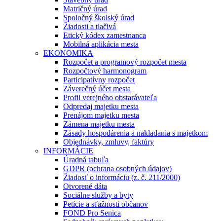
Matričný úrad
Spoločný školský úrad
Žiadosti a tlačivá
Etický kódex zamestnanca
Mobilná aplikácia mesta
EKONOMIKA
Rozpočet a programový rozpočet mesta
Rozpočtový harmonogram
Participatívny rozpočet
Záverečný účet mesta
Profil verejného obstarávateľa
Odpredaj majetku mesta
Prenájom majetku mesta
Zámena majetku mesta
Zásady hospodárenia a nakladania s majetkom
Objednávky, zmluvy, faktúry
INFORMÁCIE
Úradná tabuľa
GDPR (ochrana osobných údajov)
Žiadosť o informáciu (z. č. 211/2000)
Otvorené dáta
Sociálne služby a byty
Petície a sťažnosti občanov
FOND Pro Senica