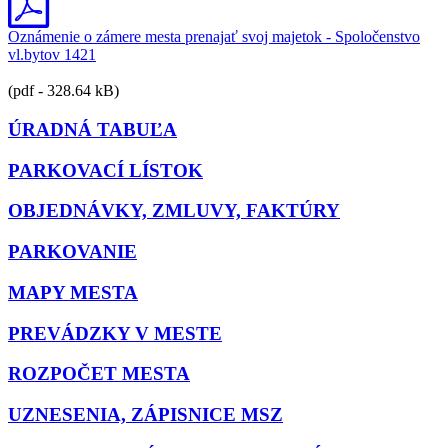
Oznámenie o zámere mesta prenajať svoj majetok - Spoločenstvo
vl.bytov 1421
(pdf - 328.64 kB)
ÚRADNÁ TABUĽA
PARKOVACÍ LÍSTOK
OBJEDNÁVKY, ZMLUVY, FAKTÚRY
PARKOVANIE
MAPY MESTA
PREVÁDZKY V MESTE
ROZPOČET MESTA
UZNESENIA, ZÁPISNICE MSZ