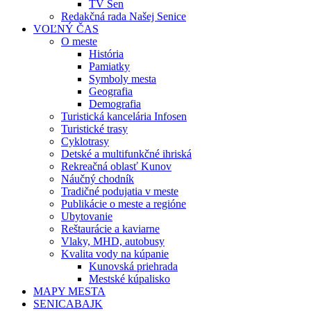
TV Sen
Redakčná rada Našej Senice
VOĽNÝ ČAS
O meste
História
Pamiatky
Symboly mesta
Geografia
Demografia
Turistická kancelária Infosen
Turistické trasy
Cyklotrasy
Detské a multifunkčné ihriská
Rekreačná oblasť Kunov
Náučný chodník
Tradičné podujatia v meste
Publikácie o meste a regióne
Ubytovanie
Reštaurácie a kaviarne
Vlaky, MHD, autobusy
Kvalita vody na kúpanie
Kunovská priehrada
Mestské kúpalisko
MAPY MESTA
SENICABAJK