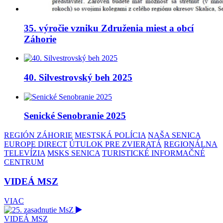
35. výročie vzniku Združenia miest a obcí
Záhorie
40. Silvestrovský beh 2025
Senické Senobranie 2025
REGIÓN ZÁHORIE
MESTSKÁ POLÍCIA
NAŠA SENICA
EUROPE DIRECT
ÚTULOK PRE ZVIERATÁ
REGIONÁLNA
TELEVÍZIA
MSKS SENICA
TURISTICKÉ INFORMAČNÉ
CENTRUM
VIDEÁ MSZ
VIAC
VIDEÁ MSZ