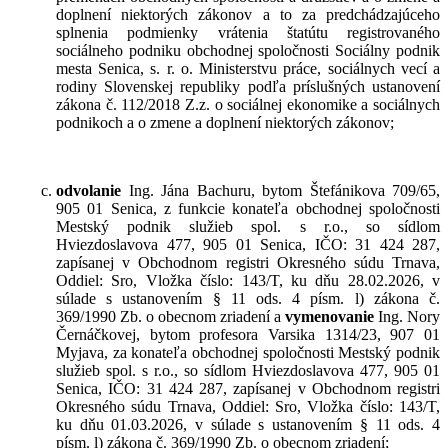
doplnení niektorých zákonov a to za predchádzajúceho
splnenia podmienky vrátenia štatútu registrovaného
sociálneho podniku obchodnej spoločnosti Sociálny podnik
mesta Senica, s. r. o. Ministerstvu práce, sociálnych vecí a
rodiny Slovenskej republiky podľa príslušných ustanovení
zákona č. 112/2018 Z.z. o sociálnej ekonomike a sociálnych
podnikoch a o zmene a doplnení niektorých zákonov;
odvolanie
Ing. Jána Bachuru, bytom Štefánikova 709/65,
905 01 Senica, z funkcie konateľa obchodnej spoločnosti
Mestský podnik služieb spol. s r.o., so sídlom
Hviezdoslavova 477, 905 01 Senica, IČO: 31 424 287,
zapísanej v Obchodnom registri Okresného súdu Trnava,
Oddiel: Sro, Vložka číslo: 143/T, ku dňu 28.02.2026, v
súlade s ustanovením § 11 ods. 4 písm. l) zákona č.
369/1990 Zb. o obecnom zriadení a
vymenovanie
Ing. Nory
Černáčkovej, bytom profesora Varsika 1314/23, 907 01
Myjava, za konateľa obchodnej spoločnosti Mestský podnik
služieb spol. s r.o., so sídlom Hviezdoslavova 477, 905 01
Senica, IČO: 31 424 287, zapísanej v Obchodnom registri
Okresného súdu Trnava, Oddiel: Sro, Vložka číslo: 143/T,
ku dňu 01.03.2026, v súlade s ustanovením § 11 ods. 4
písm. l) zákona č. 369/1990 Zb. o obecnom zriadení;