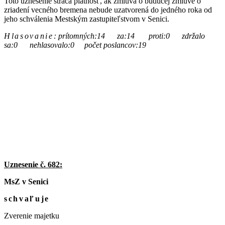
Toto uznesenie stráca platnosť, ak zmluva o budúcej zmluve o
zriadení vecného bremena nebude uzatvorená do jedného roka od
jeho schválenia Mestským zastupiteľstvom v Senici.
Hlasovanie
:
prítomných:14 za:14 proti:0 zdržalo
sa:0 nehlasovalo:0 počet poslancov:19
Uznesenie č. 682:
MsZ v Senici
schvaľuje
Zverenie majetku