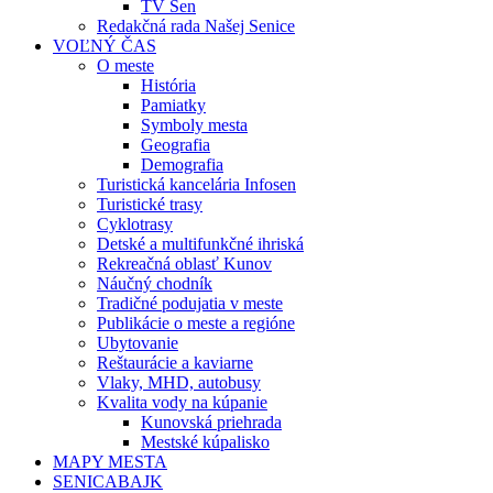
TV Sen
Redakčná rada Našej Senice
VOĽNÝ ČAS
O meste
História
Pamiatky
Symboly mesta
Geografia
Demografia
Turistická kancelária Infosen
Turistické trasy
Cyklotrasy
Detské a multifunkčné ihriská
Rekreačná oblasť Kunov
Náučný chodník
Tradičné podujatia v meste
Publikácie o meste a regióne
Ubytovanie
Reštaurácie a kaviarne
Vlaky, MHD, autobusy
Kvalita vody na kúpanie
Kunovská priehrada
Mestské kúpalisko
MAPY MESTA
SENICABAJK