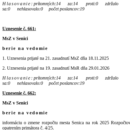
Hlasovanie
:
prítomných:14 za:14 proti:0 zdržalo
sa:0 nehlasovalo:0 počet poslancov:19
Uznesenie č. 661:
MsZ v Senici
berie na vedomie
1. Uznesenia prijaté na 21. zasadnutí MsZ dňa 18.11.2025
2. Uznesenia prijaté na 19. zasadnutí MsR dňa 29.01.2026
Hlasovanie
:
prítomných:14 za:14 proti:0 zdržalo
sa:0 nehlasovalo:0 počet poslancov:19
Uznesenie č. 662:
MsZ v Senici
berie na vedomie
informáciu o zmene rozpočtu mesta Senica na rok 2025 Rozpočt
opatrením primátora č. 4/25.