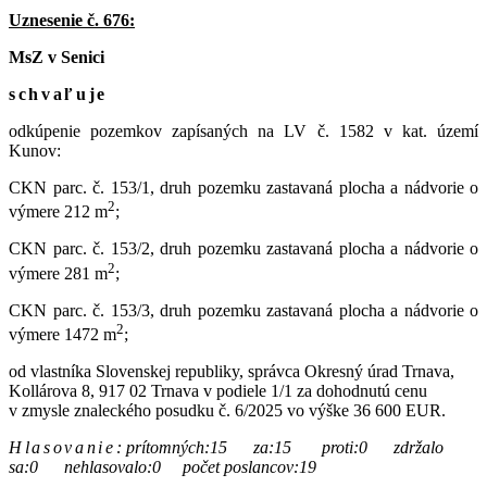
Uznesenie č. 676:
MsZ v Senici
schvaľuje
odkúpenie pozemkov zapísaných na LV č. 1582 v kat. území
Kunov:
CKN parc. č. 153/1, druh pozemku zastavaná plocha a nádvorie o
2
výmere 212 m
;
CKN parc. č. 153/2, druh pozemku zastavaná plocha a nádvorie o
2
výmere 281 m
;
CKN parc. č. 153/3, druh pozemku zastavaná plocha a nádvorie o
2
výmere 1472 m
;
od vlastníka Slovenskej republiky, správca Okresný úrad Trnava,
Kollárova 8, 917 02 Trnava v podiele 1/1 za dohodnutú cenu
v zmysle znaleckého posudku č. 6/2025 vo výške 36 600 EUR.
Hlasovanie
:
prítomných:15 za:15 proti:0 zdržalo
sa:0 nehlasovalo:0 počet poslancov:19