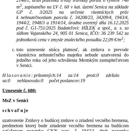
2148/1, druh pozemku trvalý trávnatý porast o výmere 748
2
m
, zapísaného na LV č. 60 v kat. území Senica na základe
GP č. 3/2025 na určenie vlastníckych práv
k nehnuteľnostiam parcela č. 34208/23, 34209/4, 1943/4,
1944/2, 1948/3 a 1914/14, úradne overený dňa 16.12.2025
pod č. G1-751/2025 žiadateľovi: HÍLEK a spol., a. s. so
sídlom Vajanského 24, 905 01 Senica, IČO: 36 239 542 za
2
jednotkovú cenu v zmysle znaleckého posudku 22,09 €/m
;
toto uznesenie stráca platnosť, ak zmluva o prevode
vlastníctva nehnuteľného majetku nebude uzatvorená do
jedného roka od jeho schválenia Mestským zastupiteľstvom
v Senici.
Hlasovanie
:
prítomných:14 za:14 proti:0 zdržalo
sa:0 nehlasovalo:0 počet poslancov:19
Uznesenie č. 680:
MsZ v Senici
schvaľuje
uzatvorenie Zmluvy o budúcej zmluve o zriadení vecného bremena,
predmetom ktorej bude zriadenie vecného bremena na budúcom
zaťaženom pozemku CKN parc. č. 1942/1, druh pozemku