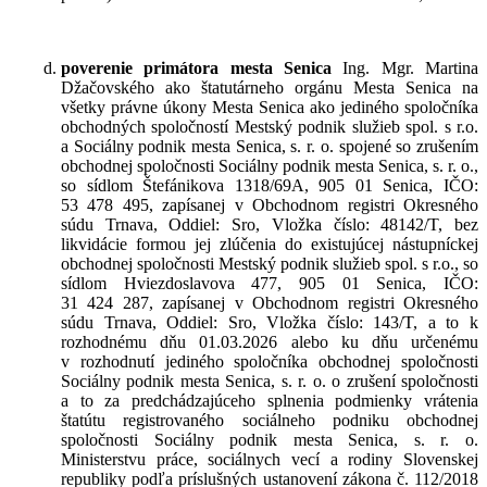
poverenie primátora mesta Senica
Ing. Mgr. Martina
Džačovského ako štatutárneho orgánu Mesta Senica na
všetky právne úkony Mesta Senica ako jediného spoločníka
obchodných spoločností Mestský podnik služieb spol. s r.o.
a Sociálny podnik mesta Senica, s. r. o. spojené so zrušením
obchodnej spoločnosti Sociálny podnik mesta Senica, s. r. o.,
so sídlom Štefánikova 1318/69A, 905 01 Senica, IČO:
53 478 495, zapísanej v Obchodnom registri Okresného
súdu Trnava, Oddiel: Sro, Vložka číslo: 48142/T, bez
likvidácie formou jej zlúčenia do existujúcej nástupníckej
obchodnej spoločnosti Mestský podnik služieb spol. s r.o., so
sídlom Hviezdoslavova 477, 905 01 Senica, IČO:
31 424 287, zapísanej v Obchodnom registri Okresného
súdu Trnava, Oddiel: Sro, Vložka číslo: 143/T, a to k
rozhodnému dňu 01.03.2026 alebo ku dňu určenému
v rozhodnutí jediného spoločníka obchodnej spoločnosti
Sociálny podnik mesta Senica, s. r. o. o zrušení spoločnosti
a to za predchádzajúceho splnenia podmienky vrátenia
štatútu registrovaného sociálneho podniku obchodnej
spoločnosti Sociálny podnik mesta Senica, s. r. o.
Ministerstvu práce, sociálnych vecí a rodiny Slovenskej
republiky podľa príslušných ustanovení zákona č. 112/2018