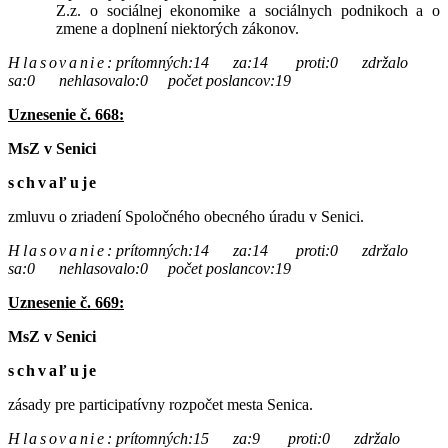
Z.z. o sociálnej ekonomike a sociálnych podnikoch a o
zmene a doplnení niektorých zákonov.
Hlasovanie
:
prítomných:14 za:14 proti:0 zdržalo
sa:0 nehlasovalo:0 počet poslancov:19
Uznesenie č. 668:
MsZ v Senici
schvaľuje
zmluvu o zriadení Spoločného obecného úradu v Senici.
Hlasovanie
:
prítomných:14 za:14 proti:0 zdržalo
sa:0 nehlasovalo:0 počet poslancov:19
Uznesenie č. 669:
MsZ v Senici
schvaľuje
zásady pre participatívny rozpočet mesta Senica.
Hlasovanie
:
prítomných:15 za:9 proti:0 zdržalo