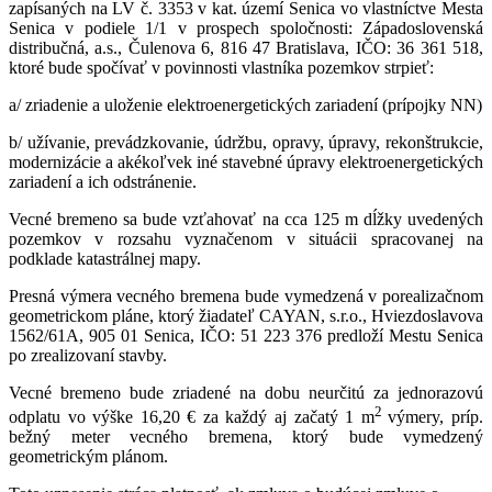
zapísaných na LV č. 3353 v kat. území Senica vo vlastníctve Mesta
Senica v podiele 1/1 v prospech spoločnosti: Západoslovenská
distribučná, a.s., Čulenova 6, 816 47 Bratislava, IČO: 36 361 518,
ktoré bude spočívať v povinnosti vlastníka pozemkov strpieť:
a/ zriadenie a uloženie elektroenergetických zariadení (prípojky NN)
b/ užívanie, prevádzkovanie, údržbu, opravy, úpravy, rekonštrukcie,
modernizácie a akékoľvek iné stavebné úpravy elektroenergetických
zariadení a ich odstránenie.
Vecné bremeno sa bude vzťahovať na cca 125 m dĺžky uvedených
pozemkov v rozsahu vyznačenom v situácii spracovanej na
podklade katastrálnej mapy.
Presná výmera vecného bremena bude vymedzená v porealizačnom
geometrickom pláne, ktorý žiadateľ CAYAN, s.r.o., Hviezdoslavova
1562/61A, 905 01 Senica, IČO: 51 223 376 predloží Mestu Senica
po zrealizovaní stavby.
Vecné bremeno bude zriadené na dobu neurčitú za jednorazovú
2
odplatu vo výške 16,20 € za každý aj začatý 1 m
výmery, príp.
bežný meter vecného bremena, ktorý bude vymedzený
geometrickým plánom.