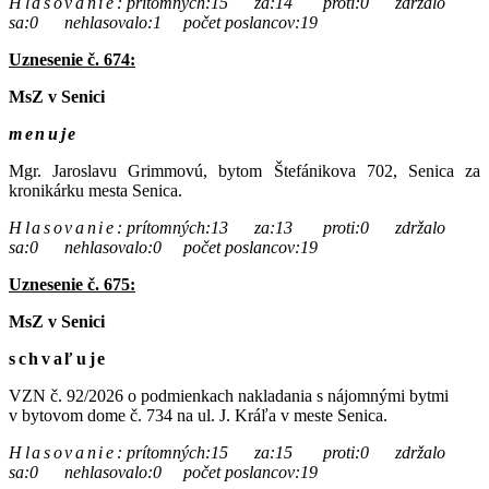
Hlasovanie
:
prítomných:15 za:14 proti:0 zdržalo
sa:0 nehlasovalo:1 počet poslancov:19
Uznesenie č. 674:
MsZ v Senici
menuje
Mgr. Jaroslavu Grimmovú, bytom Štefánikova 702, Senica za
kronikárku mesta Senica.
Hlasovanie
:
prítomných:13 za:13 proti:0 zdržalo
sa:0 nehlasovalo:0 počet poslancov:19
Uznesenie č. 675:
MsZ v Senici
schvaľuje
VZN č. 92/2026 o podmienkach nakladania s nájomnými bytmi
v bytovom dome č. 734 na ul. J. Kráľa v meste Senica.
Hlasovanie
:
prítomných:15 za:15 proti:0 zdržalo
sa:0 nehlasovalo:0 počet poslancov:19