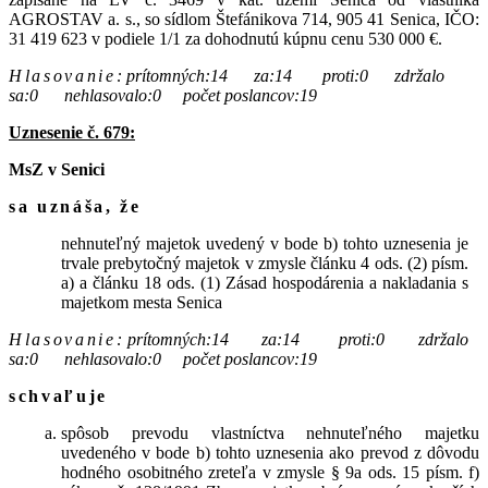
AGROSTAV a. s.
, so sídlom Štefánikova 714, 905 41 Senica, IČO:
31 419 623 v podiele 1/1 za dohodnutú kúpnu cenu 530 000 €.
Hlasovanie
:
prítomných:14 za:14 proti:0 zdržalo
sa:0 nehlasovalo:0 počet poslancov:19
Uznesenie č. 679:
MsZ v Senici
sa uznáša, že
nehnuteľný majetok uvedený v bode b) tohto uznesenia je
trvale prebytočný majetok v zmysle článku 4 ods. (2) písm.
a) a článku 18 ods. (1) Zásad hospodárenia a nakladania s
majetkom mesta Senica
Hlasovanie
:
prítomných:14 za:14 proti:0 zdržalo
sa:0 nehlasovalo:0 počet poslancov:19
schvaľuje
spôsob prevodu vlastníctva nehnuteľného majetku
uvedeného v bode b) tohto uznesenia ako prevod z dôvodu
hodného osobitného zreteľa v zmysle § 9a ods. 15 písm. f)