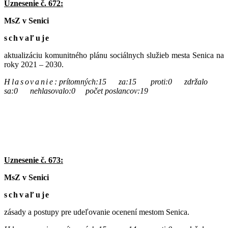
Uznesenie č. 672:
MsZ v Senici
schvaľuje
aktualizáciu komunitného plánu sociálnych služieb mesta Senica na
roky 2021 – 2030.
Hlasovanie
:
prítomných:15 za:15 proti:0 zdržalo
sa:0 nehlasovalo:0 počet poslancov:19
Uznesenie č. 673:
MsZ v Senici
schvaľuje
zásady a postupy pre udeľovanie ocenení mestom Senica.