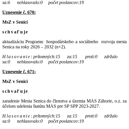
sa:6 nehlasovalo:0 počet poslancov:19
Uznesenie č. 670:
MsZ v Senici
schvaľuje
aktualizáciu Programu hospodárskeho a sociálneho rozvoja mesta
Senica na roky 2026 – 2032 (n+2).
Hlasovanie
:
prítomných:15 za:15 proti:0 zdržalo
sa:0 nehlasovalo:0 počet poslancov:19
Uznesenie č. 671:
MsZ v Senici
schvaľuje
zaradenie Mesta Senica do členstva a územia MAS Záhorie, o.z. za
účelom udelenia štatútu MAS pre SP SPP 2023-2027.
Hlasovanie
:
prítomných:15 za:15 proti:0 zdržalo
sa:0 nehlasovalo:0 počet poslancov:19