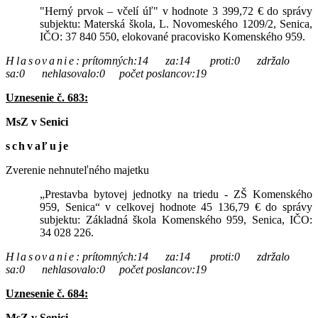
"Herný prvok – včelí úľ" v hodnote 3 399,72 € do správy
subjektu: Materská škola, L. Novomeského 1209/2, Senica,
IČO: 37 840 550, elokované pracovisko Komenského 959.
Hlasovanie
:
prítomných:14 za:14 proti:0 zdržalo
sa:0 nehlasovalo:0 počet poslancov:19
Uznesenie č. 683:
MsZ v Senici
schvaľuje
Zverenie nehnuteľného majetku
„Prestavba bytovej jednotky na triedu - ZŠ Komenského
959, Senica“ v celkovej hodnote 45 136,79 € do správy
subjektu: Základná škola Komenského 959, Senica, IČO:
34 028 226.
Hlasovanie
:
prítomných:14 za:14 proti:0 zdržalo
sa:0 nehlasovalo:0 počet poslancov:19
Uznesenie č. 684:
MsZ v Senici