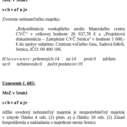
schvaľuje
Zverenie nehnuteľného majetku
„Rekonštrukcia vonkajšieho areálu Materského centra
CVČ“ v celkovej hodnote 26 937,78 € a „Projektová
dokumentácia – Zateplenie CVČ Senica“ v hodnote 1 600,-
€ do správy subjektu: Centrum voľného času, Sadová 646/8,
Senica, IČO: 00 400 106.
Hlasovanie
:
prítomných:14 za:14 proti:0 zdržalo
sa:0 nehlasovalo:0 počet poslancov:19
Uznesenie č. 685:
MsZ v Senici
schvaľuje
nižšie uvedený nehnuteľný majetok je neupotrebiteľný majetok
v zmysle článku 4 ods. (2) písm. a) a článku 18 ods. (2) Zásad
hospodárenia a nakladania s majetkom mesta Senica