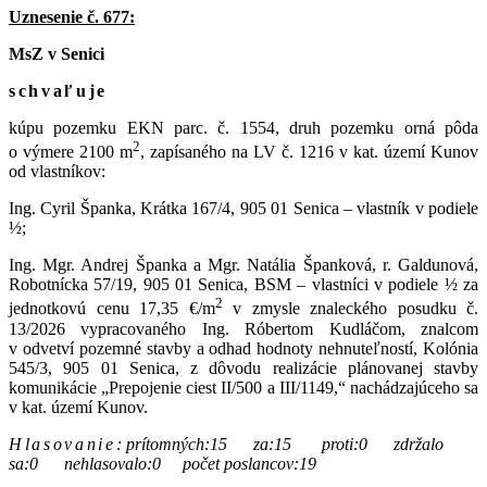
Uznesenie č. 677:
MsZ v Senici
schvaľuje
kúpu pozemku EKN parc. č. 1554, druh pozemku orná pôda
2
o výmere 2100 m
, zapísaného na LV č. 1216 v kat. území Kunov
od vlastníkov:
Ing. Cyril Španka, Krátka 167/4, 905 01 Senica – vlastník v podiele
½;
Ing. Mgr. Andrej Španka a Mgr. Natália Španková, r. Galdunová,
Robotnícka 57/19, 905 01 Senica, BSM – vlastníci v podiele ½ za
2
jednotkovú cenu 17,35 €/m
v zmysle znaleckého posudku č.
13/2026 vypracovaného Ing. Róbertom Kudláčom, znalcom
v odvetví pozemné stavby a odhad hodnoty nehnuteľností, Kolónia
545/3, 905 01 Senica, z dôvodu realizácie plánovanej stavby
komunikácie „Prepojenie ciest II/500 a III/1149,“ nachádzajúceho sa
v kat. území Kunov.
Hlasovanie
:
prítomných:15 za:15 proti:0 zdržalo
sa:0 nehlasovalo:0 počet poslancov:19