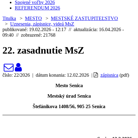
Spojené voľby 2026
REFERENDUM 2026
Titulka
>
MESTO
>
MESTSKÉ ZASTUPITEĽSTVO
>
Uznesenia, zápisnice, videá MsZ
publikované: 19.02.2026 - 12:17 // aktualizácia: 16.04.2026 -
09:40 // zobrazené: 21768
22. zasadnutie MsZ
číslo: 22/2026 | dátum konania: 12.02.2026 |
zápisnica
(pdf)
Mesto Senica
Mestský úrad Senica
Štefánikova 1408/56, 905 25 Senica