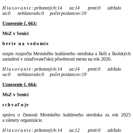
Hlasovanie
:
prítomných:14 za:14 proti:0 zdržalo
sa:0 nehlasovalo:0 počet poslancov:19
Uznesenie č. 663:
MsZ v Senici
berie na vedomie
rozpis rozpočtu Mestského kultúrneho strediska a škôl a školských
zariadení v zriaďovateľskej pôsobnosti mesta na rok 2026.
Hlasovanie
:
prítomných:14 za:14 proti:0 zdržalo
sa:0 nehlasovalo:0 počet poslancov:19
Uznesenie č. 664:
MsZ v Senici
schvaľuje
správu o činnosti Mestského kultúrneho strediska za rok 2025
a zámery organizácie.
Hlasovanie
:
prítomných:14 za:12 proti:0 zdržalo