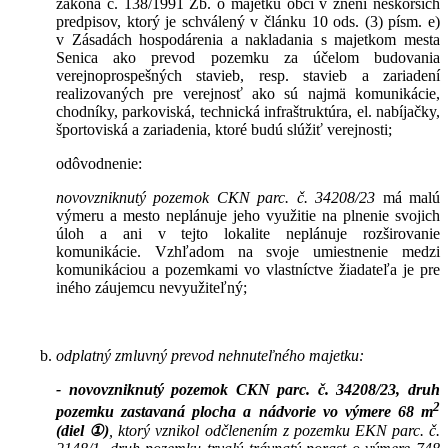
zákona č. 138/1991 Zb. o majetku obcí v znení neskorších
predpisov, ktorý je schválený v článku 10 ods. (3) písm. e)
v Zásadách hospodárenia a nakladania s majetkom mesta
Senica ako prevod pozemku za účelom budovania
verejnoprospešných stavieb, resp. stavieb a zariadení
realizovaných pre verejnosť ako sú najmä komunikácie,
chodníky, parkoviská, technická infraštruktúra, el. nabíjačky,
športoviská a zariadenia, ktoré budú slúžiť verejnosti;
odôvodnenie:
novovzniknutý pozemok CKN parc. č. 34208/23
má malú
výmeru a mesto neplánuje jeho využitie na plnenie svojich
úloh a ani v tejto lokalite neplánuje rozširovanie
komunikácie. Vzhľadom na svoje umiestnenie medzi
komunikáciou a pozemkami vo vlastníctve žiadateľa je pre
iného záujemcu nevyužiteľný;
odplatný zmluvný prevod nehnuteľného majetku:
- novovzniknutý pozemok CKN parc. č. 34208/23, druh
2
pozemku zastavaná plocha a nádvorie vo výmere 68 m
(diel
①
)
, ktorý vznikol odčlenením z pozemku EKN parc. č.