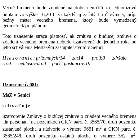
Vecné bremeno bude zriadené na dobu neurčitú za jednorazovú
2
odplatu vo výške 16,20 € za každý aj začatý 1 m
výmery, príp.
bežný meter vecného bremena, ktorý bude vymedzený
geometrickým plánom.
Toto uznesenie stráca platnosť, ak zmluva o budúcej zmluve o
zriadení vecného bremena nebude uzatvorená do jedného roka od
jeho schválenia Mestským zastupiteľstvom v Senici.
Hlasovanie
:
prítomných:14 za:14 proti:0 zdržalo
sa:0 nehlasovalo:0 počet poslancov:19
Uznesenie č. 681:
MsZ v Senici
schvaľuje
uzatvorenie Zmluvy o budúcej zmluve o zriadení vecného bremena
„in personan“ na pozemkoch CKN parc. č. 3565/70, druh pozemku
2
zastavaná plocha a nádvorie o výmere 9651 m
a CKN parc. č.
2
3565/248, druh pozemku ostatná plocha o výmere 552 m
,