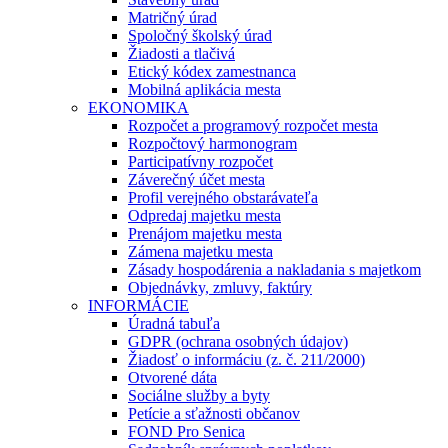
Matričný úrad
Spoločný školský úrad
Žiadosti a tlačivá
Etický kódex zamestnanca
Mobilná aplikácia mesta
EKONOMIKA
Rozpočet a programový rozpočet mesta
Rozpočtový harmonogram
Participatívny rozpočet
Záverečný účet mesta
Profil verejného obstarávateľa
Odpredaj majetku mesta
Prenájom majetku mesta
Zámena majetku mesta
Zásady hospodárenia a nakladania s majetkom
Objednávky, zmluvy, faktúry
INFORMÁCIE
Úradná tabuľa
GDPR (ochrana osobných údajov)
Žiadosť o informáciu (z. č. 211/2000)
Otvorené dáta
Sociálne služby a byty
Petície a sťažnosti občanov
FOND Pro Senica