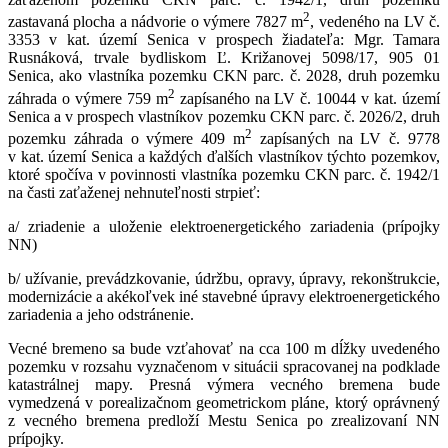
2
zastavaná plocha a nádvorie o výmere 7827 m
, vedeného na LV č.
3353 v kat. území Senica v prospech žiadateľa: Mgr. Tamara
Rusnáková, trvale bydliskom Ľ. Križanovej 5098/17, 905 01
Senica, ako vlastníka pozemku CKN parc. č. 2028, druh pozemku
2
záhrada o výmere 759 m
zapísaného na LV č. 10044 v kat. území
Senica a v prospech vlastníkov pozemku CKN parc. č. 2026/2, druh
2
pozemku záhrada o výmere 409 m
zapísaných na LV č. 9778
v kat. území Senica a každých ďalších vlastníkov týchto pozemkov,
ktoré spočíva v povinnosti vlastníka pozemku CKN parc. č. 1942/1
na časti zaťaženej nehnuteľnosti strpieť:
a/ zriadenie a uloženie elektroenergetického zariadenia (prípojky
NN)
b/ užívanie, prevádzkovanie, údržbu, opravy, úpravy, rekonštrukcie,
modernizácie a akékoľvek iné stavebné úpravy elektroenergetického
zariadenia a jeho odstránenie.
Vecné bremeno sa bude vzťahovať na cca 100 m dĺžky uvedeného
pozemku v rozsahu vyznačenom v situácii spracovanej na podklade
katastrálnej mapy. Presná výmera vecného bremena bude
vymedzená v porealizačnom geometrickom pláne, ktorý oprávnený
z vecného bremena predloží Mestu Senica po zrealizovaní NN
prípojky.