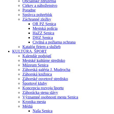
Občianske združenia
Cirkev a náboženstvo
Poradne
Správca pohrebísk
Záchranné zložky
OR PZ Senica
Mestská polícia
HaZZ Senica
DHZ Senica
Civilná a požiarna ochrana
Katalóg firiem a služieb
KULTÚRA, ŠPORT
Kalendár podujatí
Mestské kultúrne stredisko
Múzeum Senica
Záhorská galéria J. Mudrocha
Záhorská knižnica
Záhorské osvetové stredisko
Športové kluby
Koncepcia rozvoja športu
Záhorácka stena slávy
Významné osobnosti mesta Senica
Kronika mesta
Médiá
Naša Senica