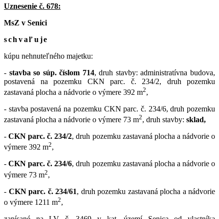
Uznesenie č. 678:
MsZ v Senici
schvaľuje
kúpu nehnuteľného majetku:
-
stavba so súp. číslom 714
, druh stavby: administratívna budova,
postavená na pozemku CKN parc. č. 234/2, druh pozemku
2
zastavaná plocha a nádvorie o výmere 392 m
,
- stavba postavená na pozemku CKN parc. č. 234/6, druh pozemku
2
zastavaná plocha a nádvorie o výmere 73 m
, druh stavby:
sklad,
-
CKN parc. č. 234/2
, druh pozemku zastavaná plocha a nádvorie o
2
výmere 392 m
,
-
CKN parc. č. 234/6
, druh pozemku zastavaná plocha a nádvorie o
2
výmere 73 m
,
-
CKN parc. č. 234/61
, druh pozemku zastavaná plocha a nádvorie
2
o výmere 1211 m
,
zapísané na LV č. 3469 v kat. území Senica od vlastníka