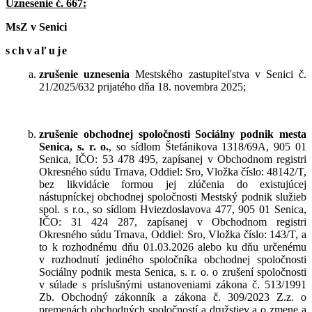
Uznesenie č. 667:
MsZ v Senici
schvaľuje
zrušenie uznesenia
Mestského zastupiteľstva v Senici č.
21/2025/632 prijatého dňa 18. novembra 2025;
zrušenie obchodnej spoločnosti Sociálny podnik mesta
Senica, s. r. o.
, so sídlom Štefánikova 1318/69A, 905 01
Senica, IČO: 53 478 495, zapísanej v Obchodnom registri
Okresného súdu Trnava, Oddiel: Sro, Vložka číslo: 48142/T,
bez likvidácie formou jej zlúčenia do existujúcej
nástupníckej obchodnej spoločnosti Mestský podnik služieb
spol. s r.o., so sídlom Hviezdoslavova 477, 905 01 Senica,
IČO: 31 424 287, zapísanej v Obchodnom registri
Okresného súdu Trnava, Oddiel: Sro, Vložka číslo: 143/T, a
to k rozhodnému dňu 01.03.2026 alebo ku dňu určenému
v rozhodnutí jediného spoločníka obchodnej spoločnosti
Sociálny podnik mesta Senica, s. r. o. o zrušení spoločnosti
v súlade s príslušnými ustanoveniami zákona č. 513/1991
Zb. Obchodný zákonník a zákona č. 309/2023 Z.z. o
premenách obchodných spoločností a družstiev a o zmene a