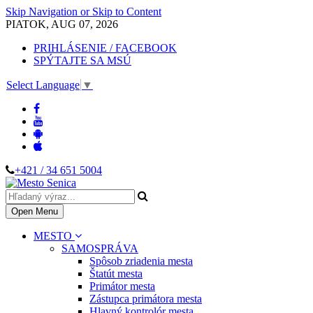
Skip Navigation or Skip to Content
PIATOK, AUG 07, 2026
PRIHLÁSENIE / FACEBOOK
SPÝTAJTE SA MSÚ
Select Language
▼
+421 / 34 651 5004
Open Menu
MESTO
SAMOSPRÁVA
Spôsob zriadenia mesta
Štatút mesta
Primátor mesta
Zástupca primátora mesta
Hlavný kontrolór mesta