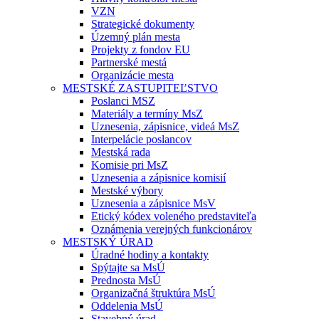
VZN
Strategické dokumenty
Územný plán mesta
Projekty z fondov EU
Partnerské mestá
Organizácie mesta
MESTSKÉ ZASTUPITEĽSTVO
Poslanci MSZ
Materiály a termíny MsZ
Uznesenia, zápisnice, videá MsZ
Interpelácie poslancov
Mestská rada
Komisie pri MsZ
Uznesenia a zápisnice komisií
Mestské výbory
Uznesenia a zápisnice MsV
Etický kódex voleného predstaviteľa
Oznámenia verejných funkcionárov
MESTSKÝ ÚRAD
Úradné hodiny a kontakty
Spýtajte sa MsÚ
Prednosta MsÚ
Organizačná štruktúra MsÚ
Oddelenia MsÚ
Stavebný úrad