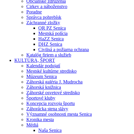
Občianske združenia
Cirkev a náboženstvo
Poradne
Správca pohrebísk
Záchranné zložky
OR PZ Senica
Mestská polícia
HaZZ Senica
DHZ Senica
Civilná a požiarna ochrana
Katalóg firiem a služieb
KULTÚRA, ŠPORT
Kalendár podujatí
Mestské kultúrne stredisko
Múzeum Senica
Záhorská galéria J. Mudrocha
Záhorská knižnica
Záhorské osvetové stredisko
Športové kluby
Koncepcia rozvoja športu
Záhorácka stena slávy
Významné osobnosti mesta Senica
Kronika mesta
Médiá
Naša Senica