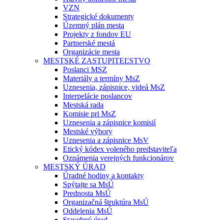
VZN
Strategické dokumenty
Územný plán mesta
Projekty z fondov EU
Partnerské mestá
Organizácie mesta
MESTSKÉ ZASTUPITEĽSTVO
Poslanci MSZ
Materiály a termíny MsZ
Uznesenia, zápisnice, videá MsZ
Interpelácie poslancov
Mestská rada
Komisie pri MsZ
Uznesenia a zápisnice komisií
Mestské výbory
Uznesenia a zápisnice MsV
Etický kódex voleného predstaviteľa
Oznámenia verejných funkcionárov
MESTSKÝ ÚRAD
Úradné hodiny a kontakty
Spýtajte sa MsÚ
Prednosta MsÚ
Organizačná štruktúra MsÚ
Oddelenia MsÚ
Stavebný úrad