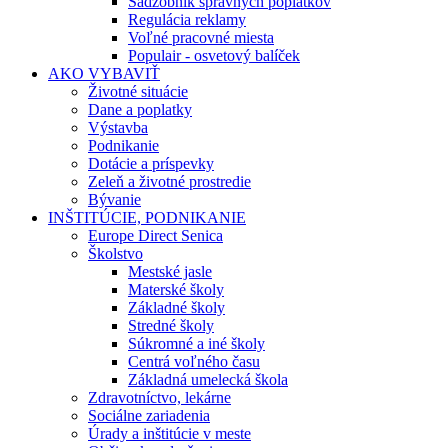
Sadzobník správnych poplatkov
Regulácia reklamy
Voľné pracovné miesta
Populair - osvetový balíček
AKO VYBAVIŤ
Životné situácie
Dane a poplatky
Výstavba
Podnikanie
Dotácie a príspevky
Zeleň a životné prostredie
Bývanie
INŠTITÚCIE, PODNIKANIE
Europe Direct Senica
Školstvo
Mestské jasle
Materské školy
Základné školy
Stredné školy
Súkromné a iné školy
Centrá voľného času
Základná umelecká škola
Zdravotníctvo, lekárne
Sociálne zariadenia
Úrady a inštitúcie v meste