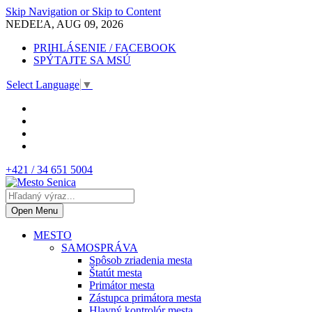
Skip Navigation or Skip to Content
NEDEĽA, AUG 09, 2026
PRIHLÁSENIE / FACEBOOK
SPÝTAJTE SA MSÚ
Select Language
▼
+421 / 34 651 5004
Open Menu
MESTO
SAMOSPRÁVA
Spôsob zriadenia mesta
Štatút mesta
Primátor mesta
Zástupca primátora mesta
Hlavný kontrolór mesta