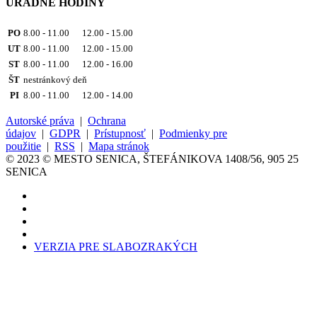
ÚRADNÉ HODINY
PO
8.00 - 11.00 12.00 - 15.00
UT
8.00 - 11.00 12.00 - 15.00
ST
8.00 - 11.00 12.00 - 16.00
ŠT
nestránkový deň
PI
8.00 - 11.00 12.00 - 14.00
Autorské práva
|
Ochrana
údajov
|
GDPR
|
Prístupnosť
|
Podmienky pre
použitie
|
RSS
|
Mapa stránok
© 2023 © MESTO SENICA, ŠTEFÁNIKOVA 1408/56, 905 25
SENICA
VERZIA PRE SLABOZRAKÝCH