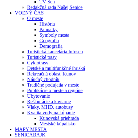
TV Sen
Redakčná rada Našej Senice
VOĽNÝ ČAS
O meste
História
Pamiatky
Symboly mesta
Geografia
Demografia
Turistická kancelária Infosen
Turistické trasy
Cyklotrasy
Detské a multifunkčné ihriská
Rekreačná oblasť Kunov
Náučný chodník
Tradičné podujatia v meste
Publikácie o meste a regióne
Ubytovanie
Reštaurácie a kaviarne
Vlaky, MHD, autobusy
Kvalita vody na kúpanie
Kunovská priehrada
Mestské kúpalisko
MAPY MESTA
SENICABAJK