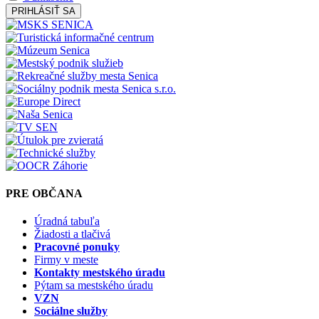
PRIHLÁSIŤ SA
PRE OBČANA
Úradná tabuľa
Žiadosti a tlačivá
Pracovné ponuky
Firmy v meste
Kontakty mestského úradu
Pýtam sa mestského úradu
VZN
Sociálne služby