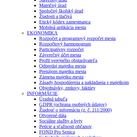
Matričný úrad
Spoločný školský úrad
Žiadosti a tlačivá
Etický kódex zamestnanca
Mobilná aplikácia mesta
EKONOMIKA
Rozpočet a programový rozpočet mesta
Rozpočtový harmonogram
Participatívny rozpočet
Záverečný účet mesta
Profil verejného obstarávateľa
Odpredaj majetku mesta
Prenájom majetku mesta
Zámena majetku mesta
Zásady hospodárenia a nakladania s majetkom
Objednávky, zmluvy, faktúry
INFORMÁCIE
Úradná tabuľa
GDPR (ochrana osobných údajov)
Žiadosť o informáciu (z. č. 211/2000)
Otvorené dáta
Sociálne služby a byty
Petície a sťažnosti občanov
FOND Pro Senica