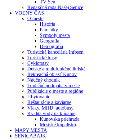
TV Sen
Redakčná rada Našej Senice
VOĽNÝ ČAS
O meste
História
Pamiatky
Symboly mesta
Geografia
Demografia
Turistická kancelária Infosen
Turistické trasy
Cyklotrasy
Detské a multifunkčné ihriská
Rekreačná oblasť Kunov
Náučný chodník
Tradičné podujatia v meste
Publikácie o meste a regióne
Ubytovanie
Reštaurácie a kaviarne
Vlaky, MHD, autobusy
Kvalita vody na kúpanie
Kunovská priehrada
Mestské kúpalisko
MAPY MESTA
SENICABAJK