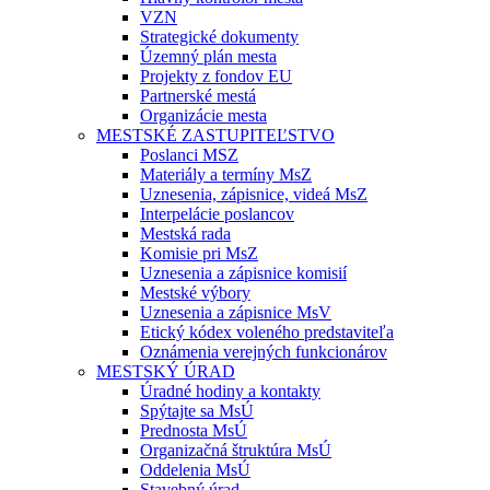
VZN
Strategické dokumenty
Územný plán mesta
Projekty z fondov EU
Partnerské mestá
Organizácie mesta
MESTSKÉ ZASTUPITEĽSTVO
Poslanci MSZ
Materiály a termíny MsZ
Uznesenia, zápisnice, videá MsZ
Interpelácie poslancov
Mestská rada
Komisie pri MsZ
Uznesenia a zápisnice komisií
Mestské výbory
Uznesenia a zápisnice MsV
Etický kódex voleného predstaviteľa
Oznámenia verejných funkcionárov
MESTSKÝ ÚRAD
Úradné hodiny a kontakty
Spýtajte sa MsÚ
Prednosta MsÚ
Organizačná štruktúra MsÚ
Oddelenia MsÚ
Stavebný úrad