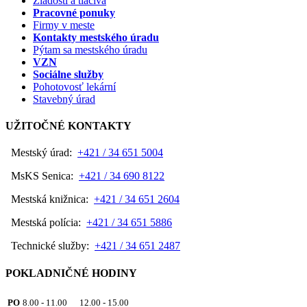
Žiadosti a tlačivá
Pracovné ponuky
Firmy v meste
Kontakty mestského úradu
Pýtam sa mestského úradu
VZN
Sociálne služby
Pohotovosť lekární
Stavebný úrad
UŽITOČNÉ KONTAKTY
Mestský úrad:
+421 / 34 651 5004
MsKS Senica:
+421 / 34 690 8122
Mestská knižnica:
+421 / 34 651 2604
Mestská polícia:
+421 / 34 651 5886
Technické služby:
+421 / 34 651 2487
POKLADNIČNÉ HODINY
PO
8.00 - 11.00 12.00 - 15.00