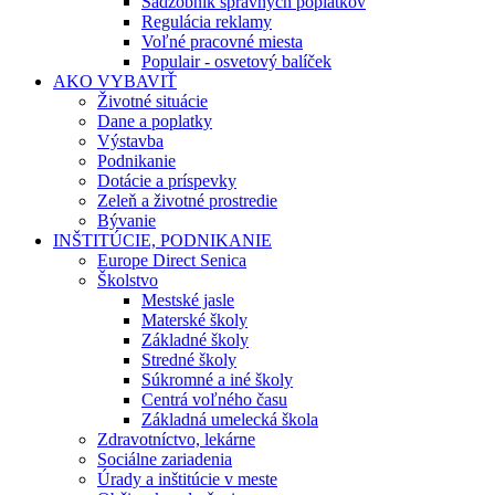
Sadzobník správnych poplatkov
Regulácia reklamy
Voľné pracovné miesta
Populair - osvetový balíček
AKO VYBAVIŤ
Životné situácie
Dane a poplatky
Výstavba
Podnikanie
Dotácie a príspevky
Zeleň a životné prostredie
Bývanie
INŠTITÚCIE, PODNIKANIE
Europe Direct Senica
Školstvo
Mestské jasle
Materské školy
Základné školy
Stredné školy
Súkromné a iné školy
Centrá voľného času
Základná umelecká škola
Zdravotníctvo, lekárne
Sociálne zariadenia
Úrady a inštitúcie v meste