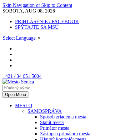
Skip Navigation or Skip to Content
SOBOTA, AUG 08, 2026
PRIHLÁSENIE / FACEBOOK
SPÝTAJTE SA MSÚ
Select Language
▼
+421 / 34 651 5004
Open Menu
MESTO
SAMOSPRÁVA
Spôsob zriadenia mesta
Štatút mesta
Primátor mesta
Zástupca primátora mesta
Hlavný kontrolór mesta