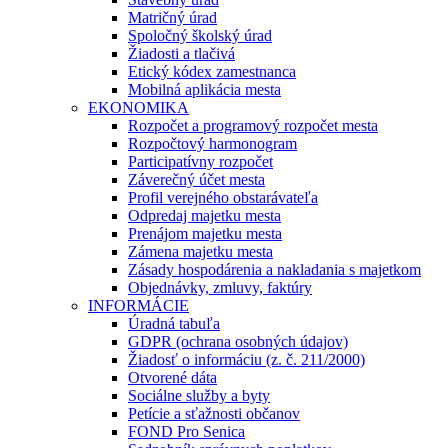
Matričný úrad
Spoločný školský úrad
Žiadosti a tlačivá
Etický kódex zamestnanca
Mobilná aplikácia mesta
EKONOMIKA
Rozpočet a programový rozpočet mesta
Rozpočtový harmonogram
Participatívny rozpočet
Záverečný účet mesta
Profil verejného obstarávateľa
Odpredaj majetku mesta
Prenájom majetku mesta
Zámena majetku mesta
Zásady hospodárenia a nakladania s majetkom
Objednávky, zmluvy, faktúry
INFORMÁCIE
Úradná tabuľa
GDPR (ochrana osobných údajov)
Žiadosť o informáciu (z. č. 211/2000)
Otvorené dáta
Sociálne služby a byty
Petície a sťažnosti občanov
FOND Pro Senica