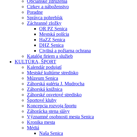
Občianske združenia
Cirkev a náboženstvo
Poradne
Správca pohrebísk
Záchranné zložky
OR PZ Senica
Mestská polícia
HaZZ Senica
DHZ Senica
Civilná a požiarna ochrana
Katalóg firiem a služieb
KULTÚRA, ŠPORT
Kalendár podujatí
Mestské kultúrne stredisko
Múzeum Senica
Záhorská galéria J. Mudrocha
Záhorská knižnica
Záhorské osvetové stredisko
Športové kluby
Koncepcia rozvoja športu
Záhorácka stena slávy
Významné osobnosti mesta Senica
Kronika mesta
Médiá
Naša Senica