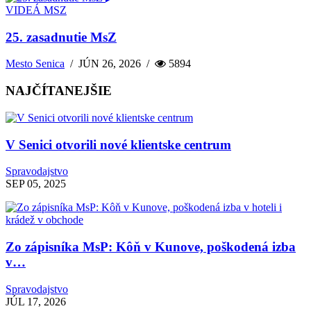
VIDEÁ MSZ
25. zasadnutie MsZ
Mesto Senica
/
JÚN 26, 2026
/
5894
NAJČÍTANEJŠIE
V Senici otvorili nové klientske centrum
Spravodajstvo
SEP 05, 2025
Zo zápisníka MsP: Kôň v Kunove, poškodená izba
v…
Spravodajstvo
JÚL 17, 2026