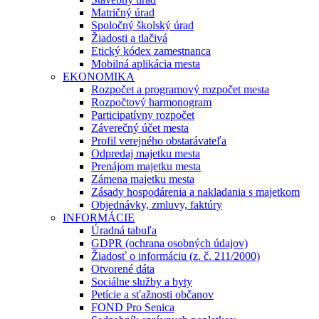
Matričný úrad
Spoločný školský úrad
Žiadosti a tlačivá
Etický kódex zamestnanca
Mobilná aplikácia mesta
EKONOMIKA
Rozpočet a programový rozpočet mesta
Rozpočtový harmonogram
Participatívny rozpočet
Záverečný účet mesta
Profil verejného obstarávateľa
Odpredaj majetku mesta
Prenájom majetku mesta
Zámena majetku mesta
Zásady hospodárenia a nakladania s majetkom
Objednávky, zmluvy, faktúry
INFORMÁCIE
Úradná tabuľa
GDPR (ochrana osobných údajov)
Žiadosť o informáciu (z. č. 211/2000)
Otvorené dáta
Sociálne služby a byty
Petície a sťažnosti občanov
FOND Pro Senica