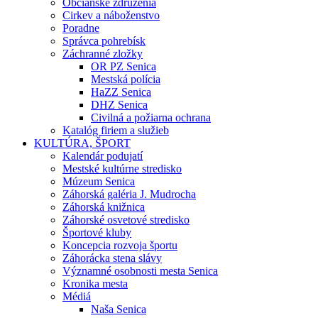
Občianske združenia
Cirkev a náboženstvo
Poradne
Správca pohrebísk
Záchranné zložky
OR PZ Senica
Mestská polícia
HaZZ Senica
DHZ Senica
Civilná a požiarna ochrana
Katalóg firiem a služieb
KULTÚRA, ŠPORT
Kalendár podujatí
Mestské kultúrne stredisko
Múzeum Senica
Záhorská galéria J. Mudrocha
Záhorská knižnica
Záhorské osvetové stredisko
Športové kluby
Koncepcia rozvoja športu
Záhorácka stena slávy
Významné osobnosti mesta Senica
Kronika mesta
Médiá
Naša Senica