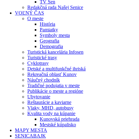
TV Sen
Redakčná rada Našej Senice
VOĽNÝ ČAS
O meste
História
Pamiatky
Symboly mesta
Geografia
Demografia
Turistická kancelária Infosen
Turistické trasy
Cyklotrasy
Detské a multifunkčné ihriská
Rekreačná oblasť Kunov
Náučný chodník
Tradičné podujatia v meste
Publikácie o meste a regióne
Ubytovanie
Reštaurácie a kaviarne
Vlaky, MHD, autobusy
Kvalita vody na kúpanie
Kunovská priehrada
Mestské kúpalisko
MAPY MESTA
SENICABAJK