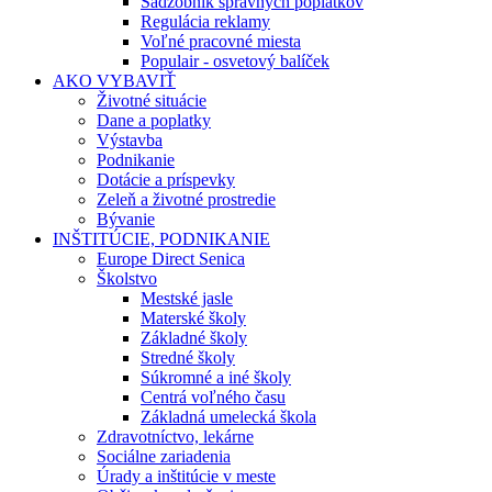
Sadzobník správnych poplatkov
Regulácia reklamy
Voľné pracovné miesta
Populair - osvetový balíček
AKO VYBAVIŤ
Životné situácie
Dane a poplatky
Výstavba
Podnikanie
Dotácie a príspevky
Zeleň a životné prostredie
Bývanie
INŠTITÚCIE, PODNIKANIE
Europe Direct Senica
Školstvo
Mestské jasle
Materské školy
Základné školy
Stredné školy
Súkromné a iné školy
Centrá voľného času
Základná umelecká škola
Zdravotníctvo, lekárne
Sociálne zariadenia
Úrady a inštitúcie v meste