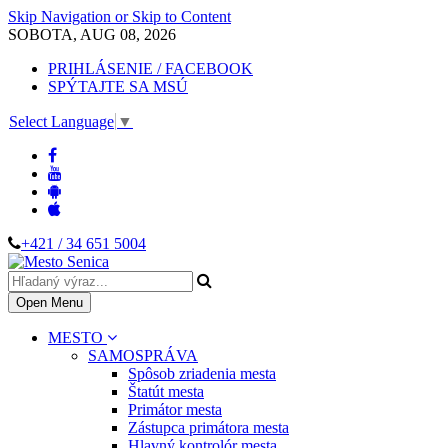
Skip Navigation or Skip to Content
SOBOTA, AUG 08, 2026
PRIHLÁSENIE / FACEBOOK
SPÝTAJTE SA MSÚ
Select Language
▼
+421 / 34 651 5004
Open Menu
MESTO
SAMOSPRÁVA
Spôsob zriadenia mesta
Štatút mesta
Primátor mesta
Zástupca primátora mesta
Hlavný kontrolór mesta