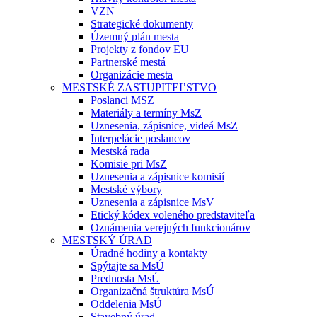
VZN
Strategické dokumenty
Územný plán mesta
Projekty z fondov EU
Partnerské mestá
Organizácie mesta
MESTSKÉ ZASTUPITEĽSTVO
Poslanci MSZ
Materiály a termíny MsZ
Uznesenia, zápisnice, videá MsZ
Interpelácie poslancov
Mestská rada
Komisie pri MsZ
Uznesenia a zápisnice komisií
Mestské výbory
Uznesenia a zápisnice MsV
Etický kódex voleného predstaviteľa
Oznámenia verejných funkcionárov
MESTSKÝ ÚRAD
Úradné hodiny a kontakty
Spýtajte sa MsÚ
Prednosta MsÚ
Organizačná štruktúra MsÚ
Oddelenia MsÚ
Stavebný úrad