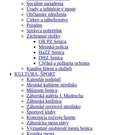
Sociálne zariadenia
Úrady a inštitúcie v meste
Občianske združenia
Cirkev a náboženstvo
Poradne
Správca pohrebísk
Záchranné zložky
OR PZ Senica
Mestská polícia
HaZZ Senica
DHZ Senica
Civilná a požiarna ochrana
Katalóg firiem a služieb
KULTÚRA, ŠPORT
Kalendár podujatí
Mestské kultúrne stredisko
Múzeum Senica
Záhorská galéria J. Mudrocha
Záhorská knižnica
Záhorské osvetové stredisko
Športové kluby
Koncepcia rozvoja športu
Záhorácka stena slávy
Významné osobnosti mesta Senica
Kronika mesta