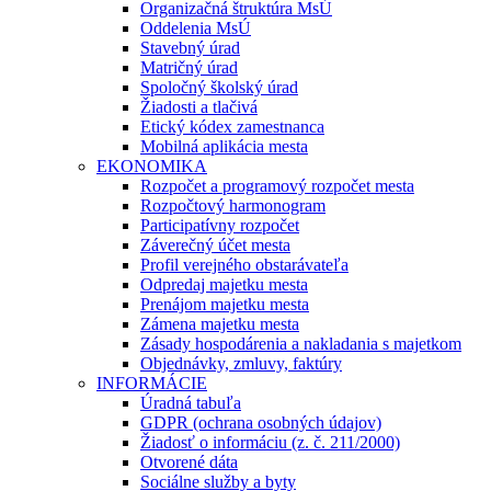
Organizačná štruktúra MsÚ
Oddelenia MsÚ
Stavebný úrad
Matričný úrad
Spoločný školský úrad
Žiadosti a tlačivá
Etický kódex zamestnanca
Mobilná aplikácia mesta
EKONOMIKA
Rozpočet a programový rozpočet mesta
Rozpočtový harmonogram
Participatívny rozpočet
Záverečný účet mesta
Profil verejného obstarávateľa
Odpredaj majetku mesta
Prenájom majetku mesta
Zámena majetku mesta
Zásady hospodárenia a nakladania s majetkom
Objednávky, zmluvy, faktúry
INFORMÁCIE
Úradná tabuľa
GDPR (ochrana osobných údajov)
Žiadosť o informáciu (z. č. 211/2000)
Otvorené dáta
Sociálne služby a byty