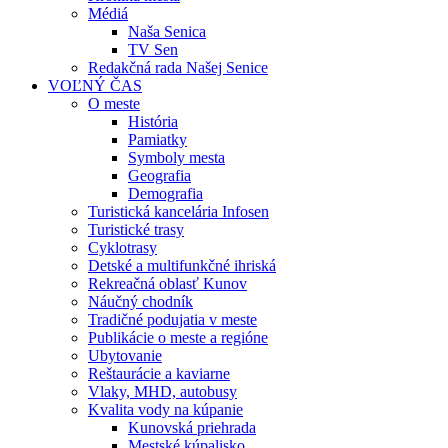
Médiá
Naša Senica
TV Sen
Redakčná rada Našej Senice
VOĽNÝ ČAS
O meste
História
Pamiatky
Symboly mesta
Geografia
Demografia
Turistická kancelária Infosen
Turistické trasy
Cyklotrasy
Detské a multifunkčné ihriská
Rekreačná oblasť Kunov
Náučný chodník
Tradičné podujatia v meste
Publikácie o meste a regióne
Ubytovanie
Reštaurácie a kaviarne
Vlaky, MHD, autobusy
Kvalita vody na kúpanie
Kunovská priehrada
Mestské kúpalisko