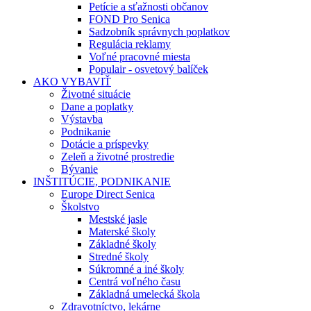
Petície a sťažnosti občanov
FOND Pro Senica
Sadzobník správnych poplatkov
Regulácia reklamy
Voľné pracovné miesta
Populair - osvetový balíček
AKO VYBAVIŤ
Životné situácie
Dane a poplatky
Výstavba
Podnikanie
Dotácie a príspevky
Zeleň a životné prostredie
Bývanie
INŠTITÚCIE, PODNIKANIE
Europe Direct Senica
Školstvo
Mestské jasle
Materské školy
Základné školy
Stredné školy
Súkromné a iné školy
Centrá voľného času
Základná umelecká škola
Zdravotníctvo, lekárne