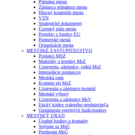
Primátor mesta
Zástupca primátora mesta
Hlavný kontrolór mesta
VZN
Strategické dokumenty
Územný plán mesta
Projekty z fondov EU
Partnerské mestá
Organizácie mesta
MESTSKÉ ZASTUPITEĽSTVO
Poslanci MSZ
Materiály a termíny MsZ
Uznesenia, zápisnice, videá MsZ
Interpelácie poslancov
Mestská rada
Komisie pri MsZ
Uznesenia a zápisnice komisií
Mestské výbory
Uznesenia a zápisnice MsV
Etický kódex voleného predstaviteľa
Oznámenia verejných funkcionárov
MESTSKÝ ÚRAD
Úradné hodiny a kontakty
Spýtajte sa MsÚ
Prednosta MsÚ