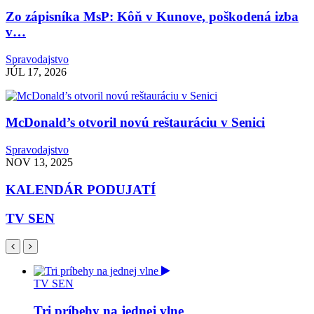
Zo zápisníka MsP: Kôň v Kunove, poškodená izba
v…
Spravodajstvo
JÚL 17, 2026
McDonald’s otvoril novú reštauráciu v Senici
Spravodajstvo
NOV 13, 2025
KALENDÁR PODUJATÍ
TV SEN
TV SEN
Tri príbehy na jednej vlne