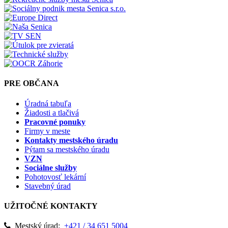
PRE OBČANA
Úradná tabuľa
Žiadosti a tlačivá
Pracovné ponuky
Firmy v meste
Kontakty mestského úradu
Pýtam sa mestského úradu
VZN
Sociálne služby
Pohotovosť lekární
Stavebný úrad
UŽITOČNÉ KONTAKTY
Mestský úrad:
+421 / 34 651 5004