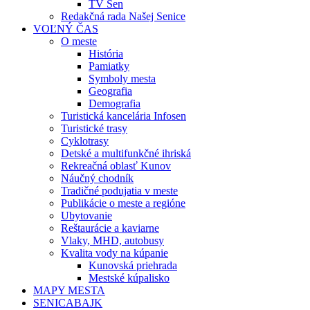
TV Sen
Redakčná rada Našej Senice
VOĽNÝ ČAS
O meste
História
Pamiatky
Symboly mesta
Geografia
Demografia
Turistická kancelária Infosen
Turistické trasy
Cyklotrasy
Detské a multifunkčné ihriská
Rekreačná oblasť Kunov
Náučný chodník
Tradičné podujatia v meste
Publikácie o meste a regióne
Ubytovanie
Reštaurácie a kaviarne
Vlaky, MHD, autobusy
Kvalita vody na kúpanie
Kunovská priehrada
Mestské kúpalisko
MAPY MESTA
SENICABAJK