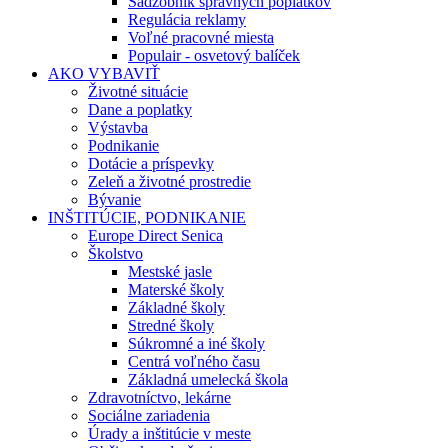
Sadzobník správnych poplatkov
Regulácia reklamy
Voľné pracovné miesta
Populair - osvetový balíček
AKO VYBAVIŤ
Životné situácie
Dane a poplatky
Výstavba
Podnikanie
Dotácie a príspevky
Zeleň a životné prostredie
Bývanie
INŠTITÚCIE, PODNIKANIE
Europe Direct Senica
Školstvo
Mestské jasle
Materské školy
Základné školy
Stredné školy
Súkromné a iné školy
Centrá voľného času
Základná umelecká škola
Zdravotníctvo, lekárne
Sociálne zariadenia
Úrady a inštitúcie v meste