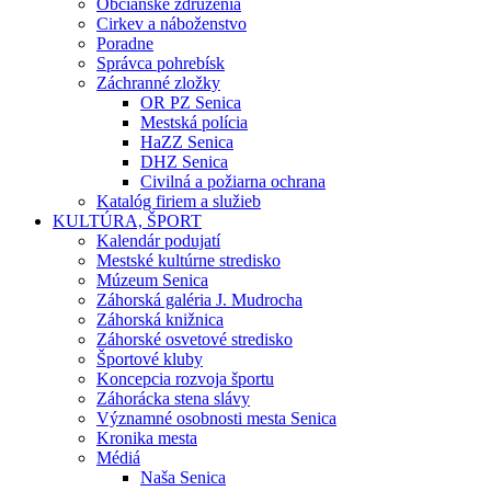
Občianske združenia
Cirkev a náboženstvo
Poradne
Správca pohrebísk
Záchranné zložky
OR PZ Senica
Mestská polícia
HaZZ Senica
DHZ Senica
Civilná a požiarna ochrana
Katalóg firiem a služieb
KULTÚRA, ŠPORT
Kalendár podujatí
Mestské kultúrne stredisko
Múzeum Senica
Záhorská galéria J. Mudrocha
Záhorská knižnica
Záhorské osvetové stredisko
Športové kluby
Koncepcia rozvoja športu
Záhorácka stena slávy
Významné osobnosti mesta Senica
Kronika mesta
Médiá
Naša Senica