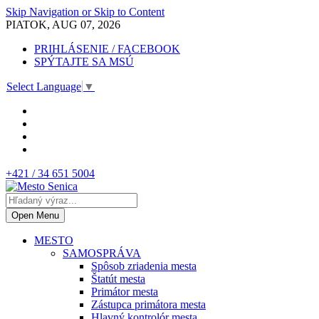
Skip Navigation or Skip to Content
PIATOK, AUG 07, 2026
PRIHLÁSENIE / FACEBOOK
SPÝTAJTE SA MSÚ
Select Language
▼
+421 / 34 651 5004
Open Menu
MESTO
SAMOSPRÁVA
Spôsob zriadenia mesta
Štatút mesta
Primátor mesta
Zástupca primátora mesta
Hlavný kontrolór mesta