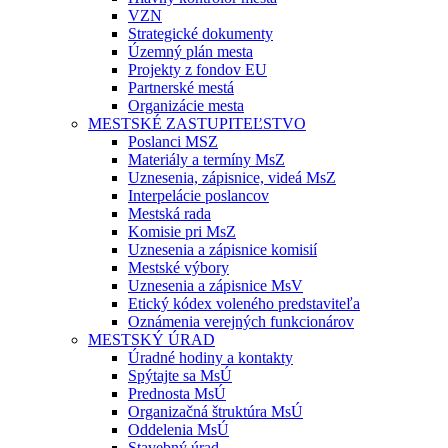
VZN
Strategické dokumenty
Územný plán mesta
Projekty z fondov EU
Partnerské mestá
Organizácie mesta
MESTSKÉ ZASTUPITEĽSTVO
Poslanci MSZ
Materiály a termíny MsZ
Uznesenia, zápisnice, videá MsZ
Interpelácie poslancov
Mestská rada
Komisie pri MsZ
Uznesenia a zápisnice komisií
Mestské výbory
Uznesenia a zápisnice MsV
Etický kódex voleného predstaviteľa
Oznámenia verejných funkcionárov
MESTSKÝ ÚRAD
Úradné hodiny a kontakty
Spýtajte sa MsÚ
Prednosta MsÚ
Organizačná štruktúra MsÚ
Oddelenia MsÚ
Stavebný úrad