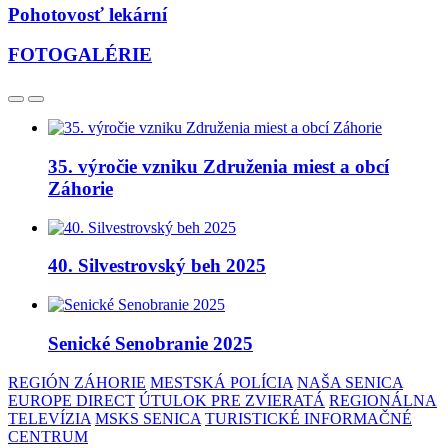
Pohotovosť lekární
FOTOGALÉRIE
35. výročie vzniku Združenia miest a obcí
Záhorie
40. Silvestrovský beh 2025
Senické Senobranie 2025
REGIÓN ZÁHORIE
MESTSKÁ POLÍCIA
NAŠA SENICA
EUROPE DIRECT
ÚTULOK PRE ZVIERATÁ
REGIONÁLNA
TELEVÍZIA
MSKS SENICA
TURISTICKÉ INFORMAČNÉ
CENTRUM