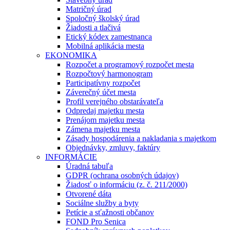
Matričný úrad
Spoločný školský úrad
Žiadosti a tlačivá
Etický kódex zamestnanca
Mobilná aplikácia mesta
EKONOMIKA
Rozpočet a programový rozpočet mesta
Rozpočtový harmonogram
Participatívny rozpočet
Záverečný účet mesta
Profil verejného obstarávateľa
Odpredaj majetku mesta
Prenájom majetku mesta
Zámena majetku mesta
Zásady hospodárenia a nakladania s majetkom
Objednávky, zmluvy, faktúry
INFORMÁCIE
Úradná tabuľa
GDPR (ochrana osobných údajov)
Žiadosť o informáciu (z. č. 211/2000)
Otvorené dáta
Sociálne služby a byty
Petície a sťažnosti občanov
FOND Pro Senica