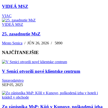
VIDEÁ MSZ
VIAC
VIDEÁ MSZ
25. zasadnutie MsZ
Mesto Senica
/
JÚN 26, 2026
/
5890
NAJČÍTANEJŠIE
V Senici otvorili nové klientske centrum
Spravodajstvo
SEP 05, 2025
Zo zápisníka MsP: Kôň v Kunove, poškodená izba