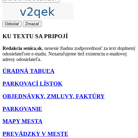
Odoslať
Zmazať
KU TEXTU SA PRIPOJÍ
Redakcia senica.sk
, nenesie žiadnu zodpovednosť za text doplnený
odosielateľom e-mailu. Nezaručujeme tiež existenciu e-mailovej
adresy odosielateľa.
ÚRADNÁ TABUĽA
PARKOVACÍ LÍSTOK
OBJEDNÁVKY, ZMLUVY, FAKTÚRY
PARKOVANIE
MAPY MESTA
PREVÁDZKY V MESTE