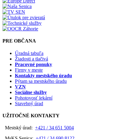
PRE OBČANA
Úradná tabuľa
Žiadosti a tlačivá
Pracovné ponuky
Firmy v meste
Kontakty mestského úradu
Pýtam sa mestského úradu
VZN
Sociálne služby
Pohotovosť lekární
Stavebný úrad
UŽITOČNÉ KONTAKTY
Mestský úrad:
+421 / 34 651 5004
MsKS Senica:
+421 / 34 690 8122