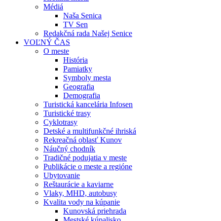
Médiá
Naša Senica
TV Sen
Redakčná rada Našej Senice
VOĽNÝ ČAS
O meste
História
Pamiatky
Symboly mesta
Geografia
Demografia
Turistická kancelária Infosen
Turistické trasy
Cyklotrasy
Detské a multifunkčné ihriská
Rekreačná oblasť Kunov
Náučný chodník
Tradičné podujatia v meste
Publikácie o meste a regióne
Ubytovanie
Reštaurácie a kaviarne
Vlaky, MHD, autobusy
Kvalita vody na kúpanie
Kunovská priehrada
Mestské kúpalisko