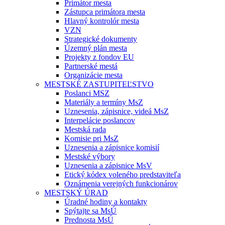
Primátor mesta
Zástupca primátora mesta
Hlavný kontrolór mesta
VZN
Strategické dokumenty
Územný plán mesta
Projekty z fondov EU
Partnerské mestá
Organizácie mesta
MESTSKÉ ZASTUPITEĽSTVO
Poslanci MSZ
Materiály a termíny MsZ
Uznesenia, zápisnice, videá MsZ
Interpelácie poslancov
Mestská rada
Komisie pri MsZ
Uznesenia a zápisnice komisií
Mestské výbory
Uznesenia a zápisnice MsV
Etický kódex voleného predstaviteľa
Oznámenia verejných funkcionárov
MESTSKÝ ÚRAD
Úradné hodiny a kontakty
Spýtajte sa MsÚ
Prednosta MsÚ