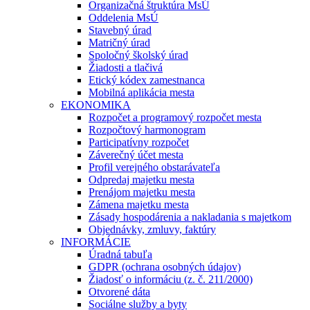
Organizačná štruktúra MsÚ
Oddelenia MsÚ
Stavebný úrad
Matričný úrad
Spoločný školský úrad
Žiadosti a tlačivá
Etický kódex zamestnanca
Mobilná aplikácia mesta
EKONOMIKA
Rozpočet a programový rozpočet mesta
Rozpočtový harmonogram
Participatívny rozpočet
Záverečný účet mesta
Profil verejného obstarávateľa
Odpredaj majetku mesta
Prenájom majetku mesta
Zámena majetku mesta
Zásady hospodárenia a nakladania s majetkom
Objednávky, zmluvy, faktúry
INFORMÁCIE
Úradná tabuľa
GDPR (ochrana osobných údajov)
Žiadosť o informáciu (z. č. 211/2000)
Otvorené dáta
Sociálne služby a byty