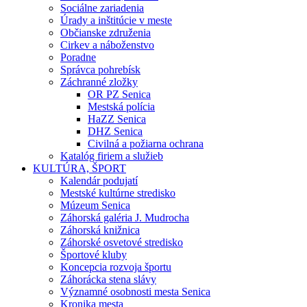
Sociálne zariadenia
Úrady a inštitúcie v meste
Občianske združenia
Cirkev a náboženstvo
Poradne
Správca pohrebísk
Záchranné zložky
OR PZ Senica
Mestská polícia
HaZZ Senica
DHZ Senica
Civilná a požiarna ochrana
Katalóg firiem a služieb
KULTÚRA, ŠPORT
Kalendár podujatí
Mestské kultúrne stredisko
Múzeum Senica
Záhorská galéria J. Mudrocha
Záhorská knižnica
Záhorské osvetové stredisko
Športové kluby
Koncepcia rozvoja športu
Záhorácka stena slávy
Významné osobnosti mesta Senica
Kronika mesta