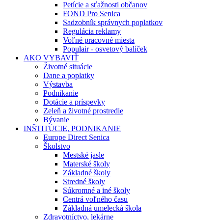
Petície a sťažnosti občanov
FOND Pro Senica
Sadzobník správnych poplatkov
Regulácia reklamy
Voľné pracovné miesta
Populair - osvetový balíček
AKO VYBAVIŤ
Životné situácie
Dane a poplatky
Výstavba
Podnikanie
Dotácie a príspevky
Zeleň a životné prostredie
Bývanie
INŠTITÚCIE, PODNIKANIE
Europe Direct Senica
Školstvo
Mestské jasle
Materské školy
Základné školy
Stredné školy
Súkromné a iné školy
Centrá voľného času
Základná umelecká škola
Zdravotníctvo, lekárne