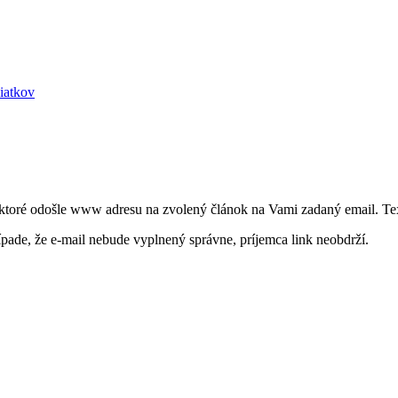
iatkov
 ktoré odošle www adresu na zvolený článok na Vami zadaný email. Tex
ípade, že e-mail nebude vyplnený správne, príjemca link neobdrží.