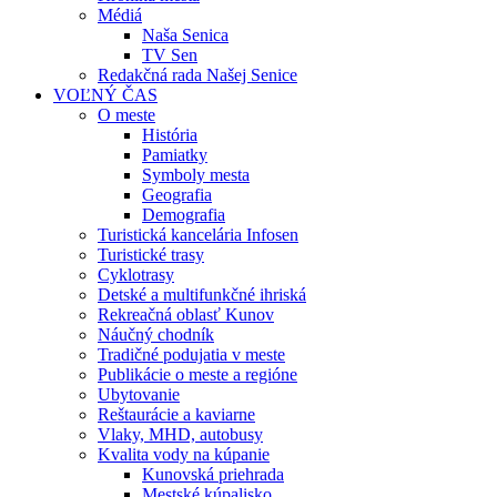
Médiá
Naša Senica
TV Sen
Redakčná rada Našej Senice
VOĽNÝ ČAS
O meste
História
Pamiatky
Symboly mesta
Geografia
Demografia
Turistická kancelária Infosen
Turistické trasy
Cyklotrasy
Detské a multifunkčné ihriská
Rekreačná oblasť Kunov
Náučný chodník
Tradičné podujatia v meste
Publikácie o meste a regióne
Ubytovanie
Reštaurácie a kaviarne
Vlaky, MHD, autobusy
Kvalita vody na kúpanie
Kunovská priehrada
Mestské kúpalisko