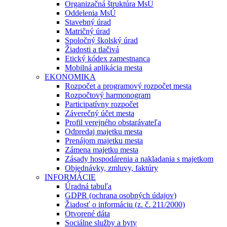
Organizačná štruktúra MsÚ
Oddelenia MsÚ
Stavebný úrad
Matričný úrad
Spoločný školský úrad
Žiadosti a tlačivá
Etický kódex zamestnanca
Mobilná aplikácia mesta
EKONOMIKA
Rozpočet a programový rozpočet mesta
Rozpočtový harmonogram
Participatívny rozpočet
Záverečný účet mesta
Profil verejného obstarávateľa
Odpredaj majetku mesta
Prenájom majetku mesta
Zámena majetku mesta
Zásady hospodárenia a nakladania s majetkom
Objednávky, zmluvy, faktúry
INFORMÁCIE
Úradná tabuľa
GDPR (ochrana osobných údajov)
Žiadosť o informáciu (z. č. 211/2000)
Otvorené dáta
Sociálne služby a byty