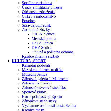
Sociálne zariadenia
Úrady a inštitúcie v meste
Občianske združenia
Cirkev a náboženstvo
Poradne
Správca pohrebísk
Záchranné zložky
OR PZ Senica
Mestská polícia
HaZZ Senica
DHZ Senica
Civilná a požiarna ochrana
Katalóg firiem a služieb
KULTÚRA, ŠPORT
Kalendár podujatí
Mestské kultúrne stredisko
Múzeum Senica
Záhorská galéria J. Mudrocha
Záhorská knižnica
Záhorské osvetové stredisko
Športové kluby
Koncepcia rozvoja športu
Záhorácka stena slávy
Významné osobnosti mesta Senica
Kronika mesta