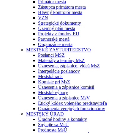
Primátor mesta
Zástupca primátora mesta
Hlavný kontrolór mesta
VZN
Strategické dokumenty
Územný plán mesta
Projekty z fondov EU
Partnerské mestá
Organizácie mesta
MESTSKÉ ZASTUPITEĽSTVO
Poslanci MSZ
Materiály a termíny MsZ
Uznesenia, zápisnice, videá MsZ
Interpelácie poslancov
Mestská rada
Komisie pri MsZ
Uznesenia a zápisnice komisií
Mestské výbory
Uznesenia a zápisnice MsV
Etický kódex voleného predstaviteľa
Oznámenia verejných funkcionárov
MESTSKÝ ÚRAD
Úradné hodiny a kontakty
Spýtajte sa MsÚ
Prednosta MsÚ