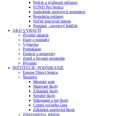
Petície a sťažnosti občanov
FOND Pro Senica
Sadzobník správnych poplatkov
Regulácia reklamy
Voľné pracovné miesta
Populair - osvetový balíček
AKO VYBAVIŤ
Životné situácie
Dane a poplatky
Výstavba
Podnikanie
Dotácie a príspevky
Zeleň a životné prostredie
Bývanie
INŠTITÚCIE, PODNIKANIE
Europe Direct Senica
Školstvo
Mestské jasle
Materské školy
Základné školy
Stredné školy
Súkromné a iné školy
Centrá voľného času
Základná umelecká škola
Zdravotníctvo, lekárne