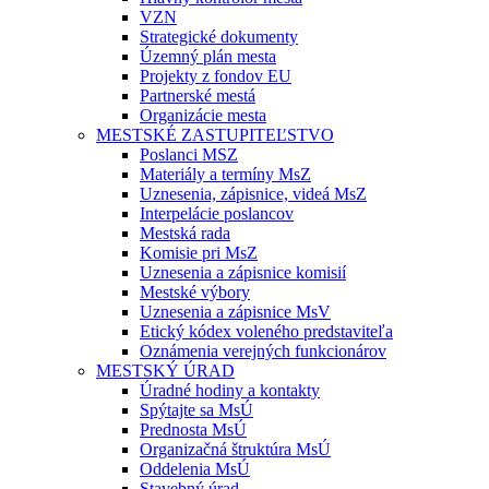
VZN
Strategické dokumenty
Územný plán mesta
Projekty z fondov EU
Partnerské mestá
Organizácie mesta
MESTSKÉ ZASTUPITEĽSTVO
Poslanci MSZ
Materiály a termíny MsZ
Uznesenia, zápisnice, videá MsZ
Interpelácie poslancov
Mestská rada
Komisie pri MsZ
Uznesenia a zápisnice komisií
Mestské výbory
Uznesenia a zápisnice MsV
Etický kódex voleného predstaviteľa
Oznámenia verejných funkcionárov
MESTSKÝ ÚRAD
Úradné hodiny a kontakty
Spýtajte sa MsÚ
Prednosta MsÚ
Organizačná štruktúra MsÚ
Oddelenia MsÚ
Stavebný úrad