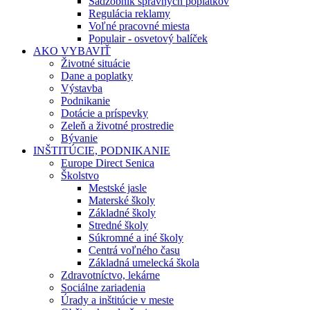
Sadzobník správnych poplatkov
Regulácia reklamy
Voľné pracovné miesta
Populair - osvetový balíček
AKO VYBAVIŤ
Životné situácie
Dane a poplatky
Výstavba
Podnikanie
Dotácie a príspevky
Zeleň a životné prostredie
Bývanie
INŠTITÚCIE, PODNIKANIE
Europe Direct Senica
Školstvo
Mestské jasle
Materské školy
Základné školy
Stredné školy
Súkromné a iné školy
Centrá voľného času
Základná umelecká škola
Zdravotníctvo, lekárne
Sociálne zariadenia
Úrady a inštitúcie v meste