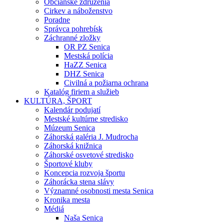
Občianske združenia
Cirkev a náboženstvo
Poradne
Správca pohrebísk
Záchranné zložky
OR PZ Senica
Mestská polícia
HaZZ Senica
DHZ Senica
Civilná a požiarna ochrana
Katalóg firiem a služieb
KULTÚRA, ŠPORT
Kalendár podujatí
Mestské kultúrne stredisko
Múzeum Senica
Záhorská galéria J. Mudrocha
Záhorská knižnica
Záhorské osvetové stredisko
Športové kluby
Koncepcia rozvoja športu
Záhorácka stena slávy
Významné osobnosti mesta Senica
Kronika mesta
Médiá
Naša Senica