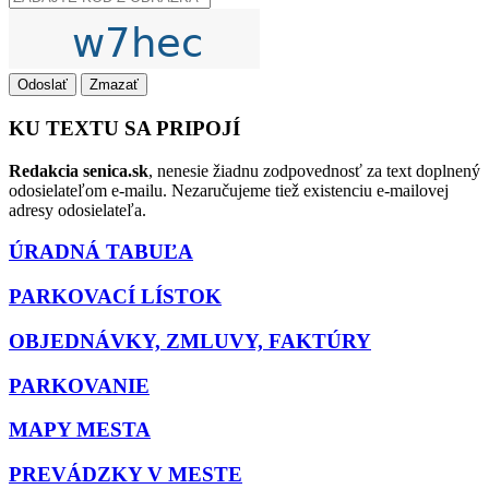
Odoslať
Zmazať
KU TEXTU SA PRIPOJÍ
Redakcia senica.sk
, nenesie žiadnu zodpovednosť za text doplnený
odosielateľom e-mailu. Nezaručujeme tiež existenciu e-mailovej
adresy odosielateľa.
ÚRADNÁ TABUĽA
PARKOVACÍ LÍSTOK
OBJEDNÁVKY, ZMLUVY, FAKTÚRY
PARKOVANIE
MAPY MESTA
PREVÁDZKY V MESTE