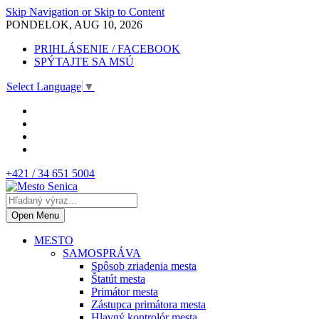
Skip Navigation or Skip to Content
PONDELOK, AUG 10, 2026
PRIHLÁSENIE / FACEBOOK
SPÝTAJTE SA MSÚ
Select Language
▼
+421 / 34 651 5004
Open Menu
MESTO
SAMOSPRÁVA
Spôsob zriadenia mesta
Štatút mesta
Primátor mesta
Zástupca primátora mesta
Hlavný kontrolór mesta