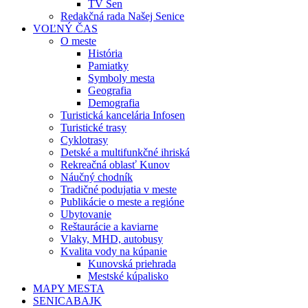
TV Sen
Redakčná rada Našej Senice
VOĽNÝ ČAS
O meste
História
Pamiatky
Symboly mesta
Geografia
Demografia
Turistická kancelária Infosen
Turistické trasy
Cyklotrasy
Detské a multifunkčné ihriská
Rekreačná oblasť Kunov
Náučný chodník
Tradičné podujatia v meste
Publikácie o meste a regióne
Ubytovanie
Reštaurácie a kaviarne
Vlaky, MHD, autobusy
Kvalita vody na kúpanie
Kunovská priehrada
Mestské kúpalisko
MAPY MESTA
SENICABAJK