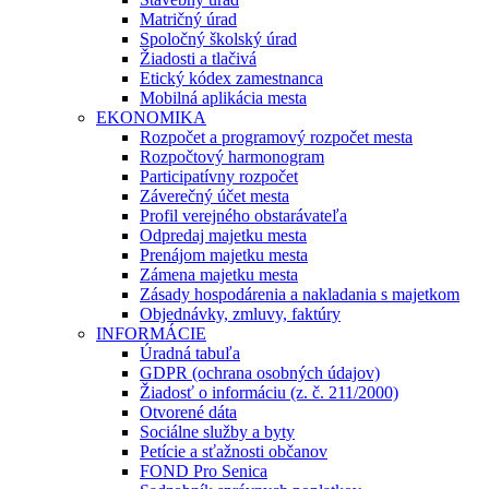
Matričný úrad
Spoločný školský úrad
Žiadosti a tlačivá
Etický kódex zamestnanca
Mobilná aplikácia mesta
EKONOMIKA
Rozpočet a programový rozpočet mesta
Rozpočtový harmonogram
Participatívny rozpočet
Záverečný účet mesta
Profil verejného obstarávateľa
Odpredaj majetku mesta
Prenájom majetku mesta
Zámena majetku mesta
Zásady hospodárenia a nakladania s majetkom
Objednávky, zmluvy, faktúry
INFORMÁCIE
Úradná tabuľa
GDPR (ochrana osobných údajov)
Žiadosť o informáciu (z. č. 211/2000)
Otvorené dáta
Sociálne služby a byty
Petície a sťažnosti občanov
FOND Pro Senica