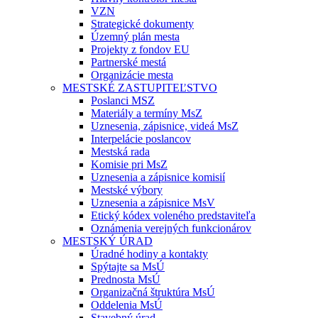
VZN
Strategické dokumenty
Územný plán mesta
Projekty z fondov EU
Partnerské mestá
Organizácie mesta
MESTSKÉ ZASTUPITEĽSTVO
Poslanci MSZ
Materiály a termíny MsZ
Uznesenia, zápisnice, videá MsZ
Interpelácie poslancov
Mestská rada
Komisie pri MsZ
Uznesenia a zápisnice komisií
Mestské výbory
Uznesenia a zápisnice MsV
Etický kódex voleného predstaviteľa
Oznámenia verejných funkcionárov
MESTSKÝ ÚRAD
Úradné hodiny a kontakty
Spýtajte sa MsÚ
Prednosta MsÚ
Organizačná štruktúra MsÚ
Oddelenia MsÚ
Stavebný úrad