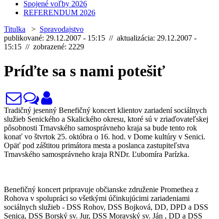
Spojené voľby 2026
REFERENDUM 2026
Titulka
>
Spravodajstvo
publikované: 29.12.2007 - 15:15 // aktualizácia: 29.12.2007 -
15:15 // zobrazené: 2229
Príďte sa s nami potešiť
Tradičný jesenný Benefičný koncert klientov zariadení sociálnych
služieb Senického a Skalického okresu, ktoré sú v zriaďovateľskej
pôsobnosti Trnavského samosprávneho kraja sa bude tento rok
konať vo štvrtok 25. októbra o 16. hod. v Dome kultúry v Senici.
Opäť pod záštitou primátora mesta a poslanca zastupiteľstva
Trnavského samosprávneho kraja RNDr. Ľubomíra Parízka.
Benefičný koncert pripravuje občianske združenie Promethea z
Rohova v spolupráci so všetkými účinkujúcimi zariadeniami
sociálnych služieb - DSS Rohov, DSS Bojková, DD, DPD a DSS
Senica, DSS Borský sv. Jur, DSS Moravský sv. Ján , DD a DSS