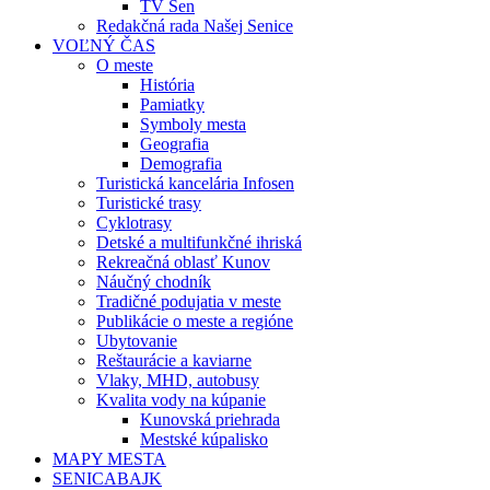
TV Sen
Redakčná rada Našej Senice
VOĽNÝ ČAS
O meste
História
Pamiatky
Symboly mesta
Geografia
Demografia
Turistická kancelária Infosen
Turistické trasy
Cyklotrasy
Detské a multifunkčné ihriská
Rekreačná oblasť Kunov
Náučný chodník
Tradičné podujatia v meste
Publikácie o meste a regióne
Ubytovanie
Reštaurácie a kaviarne
Vlaky, MHD, autobusy
Kvalita vody na kúpanie
Kunovská priehrada
Mestské kúpalisko
MAPY MESTA
SENICABAJK