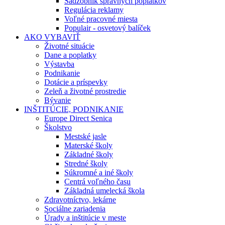
Sadzobník správnych poplatkov
Regulácia reklamy
Voľné pracovné miesta
Populair - osvetový balíček
AKO VYBAVIŤ
Životné situácie
Dane a poplatky
Výstavba
Podnikanie
Dotácie a príspevky
Zeleň a životné prostredie
Bývanie
INŠTITÚCIE, PODNIKANIE
Europe Direct Senica
Školstvo
Mestské jasle
Materské školy
Základné školy
Stredné školy
Súkromné a iné školy
Centrá voľného času
Základná umelecká škola
Zdravotníctvo, lekárne
Sociálne zariadenia
Úrady a inštitúcie v meste