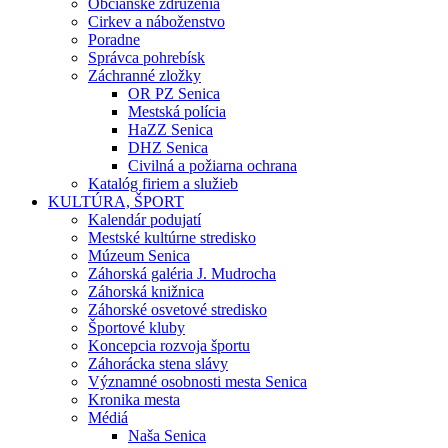
Občianske združenia
Cirkev a náboženstvo
Poradne
Správca pohrebísk
Záchranné zložky
OR PZ Senica
Mestská polícia
HaZZ Senica
DHZ Senica
Civilná a požiarna ochrana
Katalóg firiem a služieb
KULTÚRA, ŠPORT
Kalendár podujatí
Mestské kultúrne stredisko
Múzeum Senica
Záhorská galéria J. Mudrocha
Záhorská knižnica
Záhorské osvetové stredisko
Športové kluby
Koncepcia rozvoja športu
Záhorácka stena slávy
Významné osobnosti mesta Senica
Kronika mesta
Médiá
Naša Senica