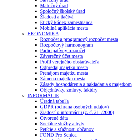
Matričný úrad
Spoločný školský úrad
Žiadosti a tlačivá
Etický kódex zamestnanca
Mobilná aplikácia mesta
EKONOMIKA
Rozpočet a programový rozpočet mesta
Rozpočtový harmonogram
Participatívny rozpočet
Záverečný účet mesta
Profil verejného obstarávateľa
Odpredaj majetku mesta
Prenájom majetku mesta
Zámena majetku mesta
Zásady hospodárenia a nakladania s majetkom
Objednávky, zmluvy, faktúry
INFORMÁCIE
Úradná tabuľa
GDPR (ochrana osobných údajov)
Žiadosť o informáciu (z. č. 211/2000)
Otvorené dáta
Sociálne služby a byty
Petície a sťažnosti občanov
FOND Pro Senica