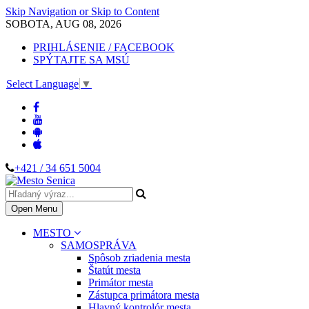
Skip Navigation or Skip to Content
SOBOTA, AUG 08, 2026
PRIHLÁSENIE / FACEBOOK
SPÝTAJTE SA MSÚ
Select Language
▼
+421 / 34 651 5004
Open Menu
MESTO
SAMOSPRÁVA
Spôsob zriadenia mesta
Štatút mesta
Primátor mesta
Zástupca primátora mesta
Hlavný kontrolór mesta