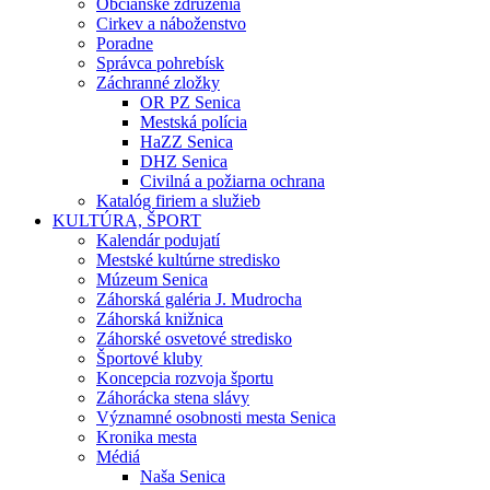
Občianske združenia
Cirkev a náboženstvo
Poradne
Správca pohrebísk
Záchranné zložky
OR PZ Senica
Mestská polícia
HaZZ Senica
DHZ Senica
Civilná a požiarna ochrana
Katalóg firiem a služieb
KULTÚRA, ŠPORT
Kalendár podujatí
Mestské kultúrne stredisko
Múzeum Senica
Záhorská galéria J. Mudrocha
Záhorská knižnica
Záhorské osvetové stredisko
Športové kluby
Koncepcia rozvoja športu
Záhorácka stena slávy
Významné osobnosti mesta Senica
Kronika mesta
Médiá
Naša Senica