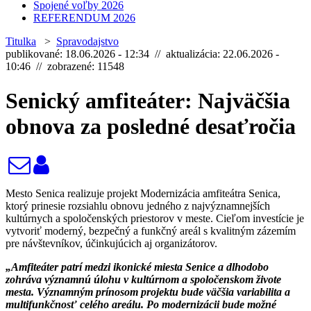
Spojené voľby 2026
REFERENDUM 2026
Titulka
>
Spravodajstvo
publikované: 18.06.2026 - 12:34 // aktualizácia: 22.06.2026 -
10:46 // zobrazené: 11548
Senický amfiteáter: Najväčšia
obnova za posledné desaťročia
Mesto Senica realizuje projekt Modernizácia amfiteátra Senica,
ktorý prinesie rozsiahlu obnovu jedného z najvýznamnejších
kultúrnych a spoločenských priestorov v meste. Cieľom investície je
vytvoriť moderný, bezpečný a funkčný areál s kvalitným zázemím
pre návštevníkov, účinkujúcich aj organizátorov.
„Amfiteáter patrí medzi ikonické miesta Senice a dlhodobo
zohráva významnú úlohu v kultúrnom a spoločenskom živote
mesta. Významným prínosom projektu bude väčšia variabilita a
multifunkčnosť celého areálu. Po modernizácii bude možné