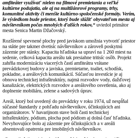
amfiteáter využívať nielen na filmové premietania a veľké
kultúrne podujatia, ale aj na multižánrové programy, trhy,
komunitné aktivity či menšie kultúrno-spoločenské formáty. Verím,
že výsledkom bude priestor, ktorý bude slúžiť obyvateľom mesta aj
návštevníkom počas mnohých ďalších rokov,“
uviedol primátor
mesta Senica Martin Džačovský.
Rozšírené spevnené plochy pred javiskom umožnia vytvoriť priestor
na státie pre takmer dvetisíc návštevníkov a zároveň poskytnú
zázemie pre stánky. Kapacita hľadiska sa upraví na 1 260 miest na
sedenie, celková kapacita areálu tak presiahne tritisíc osôb. Projekt
zahŕňa modernizáciu viacerých častí amfiteátra vrátane
prevádzkovej budovy a javiska, premietarne, toaliet, schodísk,
pokladne, a areálových komunikácií. Súčasťou investície je aj
obnova technickej infraštruktúry, najmä rozvodov vody, dažďovej
kanalizácie, elektrických rozvodov a areálového osvetlenia, ako aj
doplnenie mobiliáru, zelene a sadových úprav.
Areál, ktorý bol uvedený do prevádzky v roku 1974, už nespĺňal
súčasné štandardy z pohľadu návštevníkov, účinkujúcich ani
organizátorov. V havarijnom stave boli časti technickej
infraštruktúry, pódium, plocha pod pódiom aj dolná časť hľadiska.
Nevyhovujúce bolo aj zázemie pre účinkujúcich a v areáli
absentovali opatrenia pre imobilných návštevníkov.