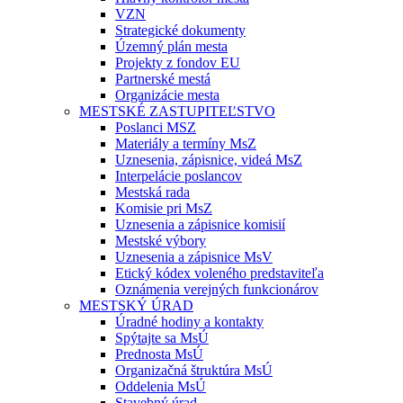
VZN
Strategické dokumenty
Územný plán mesta
Projekty z fondov EU
Partnerské mestá
Organizácie mesta
MESTSKÉ ZASTUPITEĽSTVO
Poslanci MSZ
Materiály a termíny MsZ
Uznesenia, zápisnice, videá MsZ
Interpelácie poslancov
Mestská rada
Komisie pri MsZ
Uznesenia a zápisnice komisií
Mestské výbory
Uznesenia a zápisnice MsV
Etický kódex voleného predstaviteľa
Oznámenia verejných funkcionárov
MESTSKÝ ÚRAD
Úradné hodiny a kontakty
Spýtajte sa MsÚ
Prednosta MsÚ
Organizačná štruktúra MsÚ
Oddelenia MsÚ
Stavebný úrad