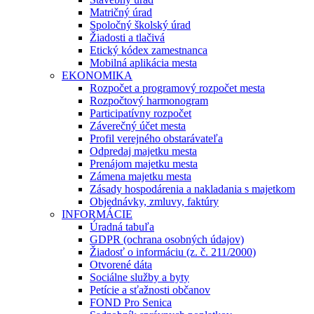
Matričný úrad
Spoločný školský úrad
Žiadosti a tlačivá
Etický kódex zamestnanca
Mobilná aplikácia mesta
EKONOMIKA
Rozpočet a programový rozpočet mesta
Rozpočtový harmonogram
Participatívny rozpočet
Záverečný účet mesta
Profil verejného obstarávateľa
Odpredaj majetku mesta
Prenájom majetku mesta
Zámena majetku mesta
Zásady hospodárenia a nakladania s majetkom
Objednávky, zmluvy, faktúry
INFORMÁCIE
Úradná tabuľa
GDPR (ochrana osobných údajov)
Žiadosť o informáciu (z. č. 211/2000)
Otvorené dáta
Sociálne služby a byty
Petície a sťažnosti občanov
FOND Pro Senica