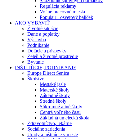
Sadzobník správnych poplatkov
Regulácia reklamy
Voľné pracovné miesta
Populair - osvetový balíček
AKO VYBAVIŤ
Životné situácie
Dane a poplatky
Výstavba
Podnikanie
Dotácie a príspevky
Zeleň a životné prostredie
Bývanie
INŠTITÚCIE, PODNIKANIE
Europe Direct Senica
Školstvo
Mestské jasle
Materské školy
Základné školy
Stredné školy
Súkromné a iné školy
Centrá voľného času
Základná umelecká škola
Zdravotníctvo, lekárne
Sociálne zariadenia
Úrady a inštitúcie v meste