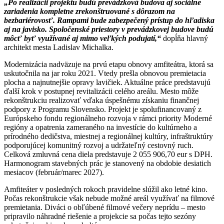
„Po realizácii projektu budú prevádzková budova aj sociálne
zariadenia kompletne zrekonštruované s dôrazom na
bezbariérovosť. Rampami bude zabezpečený prístup do hľadiska
aj na javisko. Spoločenské priestory v prevádzkovej budove budú
môcť byť využívané aj mimo veľkých podujatí,“
dopĺňa hlavný
architekt mesta Ladislav Michalka.
Modernizácia nadväzuje na prvú etapu obnovy amfiteátra, ktorá sa
uskutočnila na jar roku 2021. Vtedy prešla obnovou premietacia
plocha a najnutnejšie opravy lavičiek. Aktuálne práce predstavujú
ďalší krok v postupnej revitalizácii celého areálu. Mesto môže
rekonštrukciu realizovať vďaka úspešnému získaniu finančnej
podpory z Programu Slovensko. Projekt je spolufinancovaný z
Európskeho fondu regionálneho rozvoja v rámci priority Moderné
regióny a opatrenia zameraného na investície do kultúrneho a
prírodného dedičstva, miestnej a regionálnej kultúry, infraštruktúry
podporujúcej komunitný rozvoj a udržateľný cestovný ruch.
Celková zmluvná cena diela predstavuje 2 055 906,70 eur s DPH.
Harmonogram stavebných prác je stanovený na obdobie desiatich
mesiacov (február/marec 2027).
Amfiteáter v posledných rokoch pravidelne slúžil ako letné kino.
Počas rekonštrukcie však nebude možné areál využívať na filmové
premietania. Diváci o obľúbené filmové večery neprídu – mesto
pripravilo náhradné riešenie a projekcie sa počas tejto sezóny