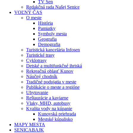
TV Sen
Redakčná rada Našej Senice
VOĽNÝ ČAS
O meste
História
Pamiatky
Symboly mesta
Geografia
Demografia
Turistická kancelária Infosen
Turistické trasy
Cyklotrasy
Detské a multifunkčné ihriská
Rekreačná oblasť Kunov
Náučný chodník
Tradičné podujatia v meste
Publikácie o meste a regióne
Ubytovanie
Reštaurácie a kaviarne
Vlaky, MHD, autobusy
Kvalita vody na kúpanie
Kunovská priehrada
Mestské kúpalisko
MAPY MESTA
SENICABAJK