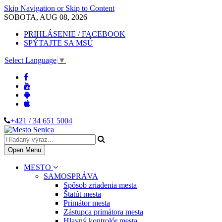
Skip Navigation or Skip to Content
SOBOTA, AUG 08, 2026
PRIHLÁSENIE / FACEBOOK
SPÝTAJTE SA MSÚ
Select Language
▼
+421 / 34 651 5004
Open Menu
MESTO
SAMOSPRÁVA
Spôsob zriadenia mesta
Štatút mesta
Primátor mesta
Zástupca primátora mesta
Hlavný kontrolór mesta