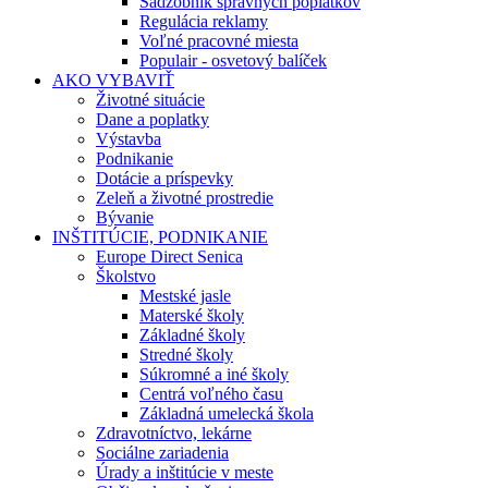
Sadzobník správnych poplatkov
Regulácia reklamy
Voľné pracovné miesta
Populair - osvetový balíček
AKO VYBAVIŤ
Životné situácie
Dane a poplatky
Výstavba
Podnikanie
Dotácie a príspevky
Zeleň a životné prostredie
Bývanie
INŠTITÚCIE, PODNIKANIE
Europe Direct Senica
Školstvo
Mestské jasle
Materské školy
Základné školy
Stredné školy
Súkromné a iné školy
Centrá voľného času
Základná umelecká škola
Zdravotníctvo, lekárne
Sociálne zariadenia
Úrady a inštitúcie v meste