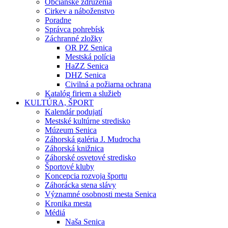
Občianske združenia
Cirkev a náboženstvo
Poradne
Správca pohrebísk
Záchranné zložky
OR PZ Senica
Mestská polícia
HaZZ Senica
DHZ Senica
Civilná a požiarna ochrana
Katalóg firiem a služieb
KULTÚRA, ŠPORT
Kalendár podujatí
Mestské kultúrne stredisko
Múzeum Senica
Záhorská galéria J. Mudrocha
Záhorská knižnica
Záhorské osvetové stredisko
Športové kluby
Koncepcia rozvoja športu
Záhorácka stena slávy
Významné osobnosti mesta Senica
Kronika mesta
Médiá
Naša Senica