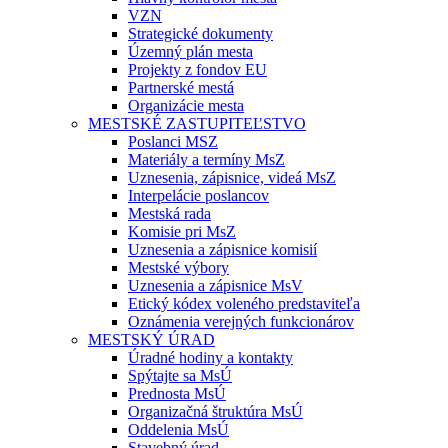
VZN
Strategické dokumenty
Územný plán mesta
Projekty z fondov EU
Partnerské mestá
Organizácie mesta
MESTSKÉ ZASTUPITEĽSTVO
Poslanci MSZ
Materiály a termíny MsZ
Uznesenia, zápisnice, videá MsZ
Interpelácie poslancov
Mestská rada
Komisie pri MsZ
Uznesenia a zápisnice komisií
Mestské výbory
Uznesenia a zápisnice MsV
Etický kódex voleného predstaviteľa
Oznámenia verejných funkcionárov
MESTSKÝ ÚRAD
Úradné hodiny a kontakty
Spýtajte sa MsÚ
Prednosta MsÚ
Organizačná štruktúra MsÚ
Oddelenia MsÚ
Stavebný úrad