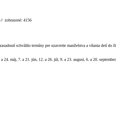
 // zobrazené: 4156
asadnutí schválilo termíny pre uzavretie manželstva a vítania detí do 
0. a 24. máj, 7. a 21. jún, 12. a 26. júl, 9. a 23. august, 6. a 20. septemb