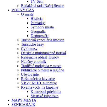
TV Sen
Redakčná rada Našej Senice
VOĽNÝ ČAS
O meste
História
Pamiatky
Symboly mesta
Geografia
Demografia
Turistická kancelária Infosen
Turistické trasy
Cyklotrasy
Detské a multifunkčné ihriská
Rekreačná oblasť Kunov
Náučný chodník
Tradičné podujatia v meste
Publikácie o meste a regióne
Ubytovanie
Reštaurácie a kaviarne
Vlaky, MHD, autobusy
Kvalita vody na kúpanie
Kunovská priehrada
Mestské kúpalisko
MAPY MESTA
SENICABAJK