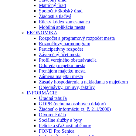
Matričný úrad
Spoločný školský úrad
Žiadosti a tlačivá
Etický kódex zamestnanca
Mobilná aplikácia mesta
EKONOMIKA
Rozpočet a programový rozpočet mesta
Rozpočtový harmonogram
Participatívny rozpočet
Záverečný účet mesta
Profil verejného obstarávateľa
Odpredaj majetku mesta
Prenájom majetku mesta
Zámena majetku mesta
Zásady hospodárenia a nakladania s majetkom
Objednávky, zmluvy, faktúry
INFORMÁCIE
Úradná tabuľa
GDPR (ochrana osobných údajov)
Žiadosť o informáciu (z. č. 211/2000)
Otvorené dáta
Sociálne služby a byty
Petície a sťažnosti občanov
FOND Pro Senica