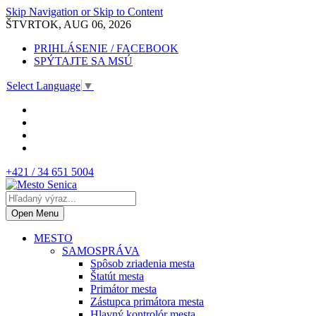
Skip Navigation or Skip to Content
ŠTVRTOK, AUG 06, 2026
PRIHLÁSENIE / FACEBOOK
SPÝTAJTE SA MSÚ
Select Language
▼
+421 / 34 651 5004
Open Menu
MESTO
SAMOSPRÁVA
Spôsob zriadenia mesta
Štatút mesta
Primátor mesta
Zástupca primátora mesta
Hlavný kontrolór mesta