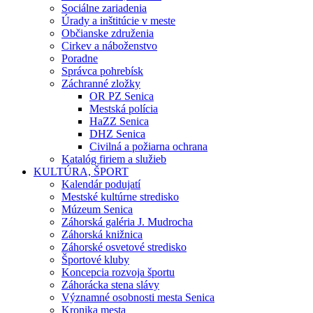
Sociálne zariadenia
Úrady a inštitúcie v meste
Občianske združenia
Cirkev a náboženstvo
Poradne
Správca pohrebísk
Záchranné zložky
OR PZ Senica
Mestská polícia
HaZZ Senica
DHZ Senica
Civilná a požiarna ochrana
Katalóg firiem a služieb
KULTÚRA, ŠPORT
Kalendár podujatí
Mestské kultúrne stredisko
Múzeum Senica
Záhorská galéria J. Mudrocha
Záhorská knižnica
Záhorské osvetové stredisko
Športové kluby
Koncepcia rozvoja športu
Záhorácka stena slávy
Významné osobnosti mesta Senica
Kronika mesta