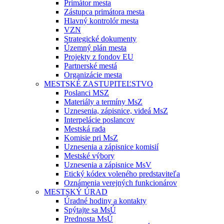
Primátor mesta
Zástupca primátora mesta
Hlavný kontrolór mesta
VZN
Strategické dokumenty
Územný plán mesta
Projekty z fondov EU
Partnerské mestá
Organizácie mesta
MESTSKÉ ZASTUPITEĽSTVO
Poslanci MSZ
Materiály a termíny MsZ
Uznesenia, zápisnice, videá MsZ
Interpelácie poslancov
Mestská rada
Komisie pri MsZ
Uznesenia a zápisnice komisií
Mestské výbory
Uznesenia a zápisnice MsV
Etický kódex voleného predstaviteľa
Oznámenia verejných funkcionárov
MESTSKÝ ÚRAD
Úradné hodiny a kontakty
Spýtajte sa MsÚ
Prednosta MsÚ