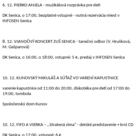
6. 12.
PIERKO ANJELA - muzikálová rozprávka pre deti
DK Senica, o 17:00, bezplatné vstupné - nutná rezervácia miest v
INFOSEN Senica
8. 12.
VIANOČNÝ KONCERT ZUŠ SENICA - tanečný odbor (V. Hrušková,
M. Gašparová)
DK Senica, o 16:00, o 18:00, vstupné: 5 €, predaj v INFOSEN Senica
10. 12.
KUNOVSKÝ MIKULÁŠ A SÚŤAŽ VO VARENÍ KAPUSTNICE
varenie kapustnice od 11:00 do 20:00, diskotéka pre deti od 17:00 do
19:00, tombola
Spoločenský dom Kunov
10. 12.
FIFO A VIERKA – ,,Stratená zima” - detské predstavenie + krst CD
DK Senica, o 17:00, vstupné: 6 €