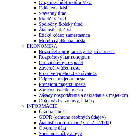
Organizačná štruktúra MsÚ
Oddelenia MsÚ
Stavebný úrad
Matričný úrad
Spoločný školský úrad
Žiadosti a tlačivá
Etický kódex zamestnanca
Mobilná aplikácia mesta
EKONOMIKA
Rozpočet a programový rozpočet mesta
Rozpočtový harmonogram
Participatívny rozpočet
Záverečný účet mesta
Profil verejného obstarávateľa
Odpredaj majetku mesta
Prenájom majetku mesta
Zámena majetku mesta
Zásady hospodárenia a nakladania s majetkom
Objednávky, zmluvy, faktúry
INFORMÁCIE
Úradná tabuľa
GDPR (ochrana osobných údajov)
Žiadosť o informáciu (z. č. 211/2000)
Otvorené dáta
Sociálne služby a byty