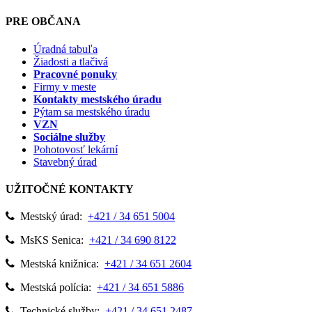
PRE OBČANA
Úradná tabuľa
Žiadosti a tlačivá
Pracovné ponuky
Firmy v meste
Kontakty mestského úradu
Pýtam sa mestského úradu
VZN
Sociálne služby
Pohotovosť lekární
Stavebný úrad
UŽITOČNÉ KONTAKTY
Mestský úrad:
+421 / 34 651 5004
MsKS Senica:
+421 / 34 690 8122
Mestská knižnica:
+421 / 34 651 2604
Mestská polícia:
+421 / 34 651 5886
Technické služby:
+421 / 34 651 2487