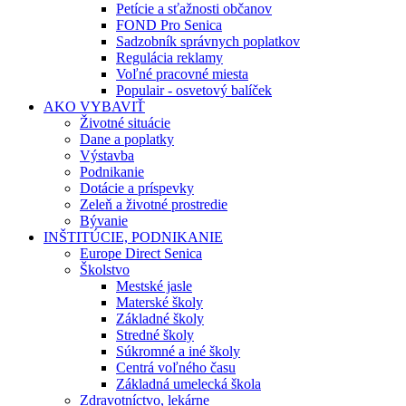
Petície a sťažnosti občanov
FOND Pro Senica
Sadzobník správnych poplatkov
Regulácia reklamy
Voľné pracovné miesta
Populair - osvetový balíček
AKO VYBAVIŤ
Životné situácie
Dane a poplatky
Výstavba
Podnikanie
Dotácie a príspevky
Zeleň a životné prostredie
Bývanie
INŠTITÚCIE, PODNIKANIE
Europe Direct Senica
Školstvo
Mestské jasle
Materské školy
Základné školy
Stredné školy
Súkromné a iné školy
Centrá voľného času
Základná umelecká škola
Zdravotníctvo, lekárne