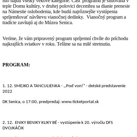
isto nájdu všetky vekové kategórie. Časť programu je situovaná v
teple Domu kultúry, v druhej polovici decembra sa dianie prenesie
na Námestie oslobodenia, kde budú najrôznejšie vystúpenia
spríjemňovať návštevu vianočnej dedinky. Vianočný program a
tradície zavítajú aj do Múzea Senica.
Veríme, že vám pripravený program spríjemní chvíle do príchodu
najkrajších sviatkov v roku. Tešíme sa na milé stretnutia.
PROGRAM:
1. 12.
SMEJKO A TANCULIENKA - ,,Poď von!“ - detské predstavenie
2022
DK Senica, o 17:00, predpredaj: www.ticketportal.sk
2. 12.
ENIKY BENIKY KLIKY BÉ - vystúpenie k 20. výročiu DFS
DVOJKÁČIK