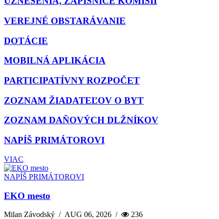
UZNESENIA, ZÁPISNICE KOMISIÍ
VEREJNÉ OBSTARÁVANIE
DOTÁCIE
MOBILNÁ APLIKÁCIA
PARTICIPATÍVNY ROZPOČET
ZOZNAM ŽIADATEĽOV O BYT
ZOZNAM DAŇOVÝCH DLŽNÍKOV
NAPÍŠ PRIMÁTOROVI
VIAC
NAPÍŠ PRIMÁTOROVI
EKO mesto
Milan Závodský
/
AUG 06, 2026
/
236