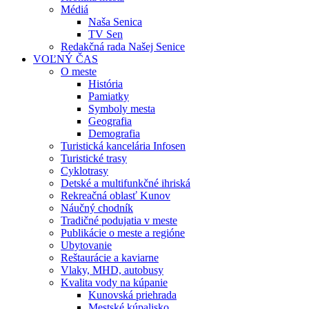
Médiá
Naša Senica
TV Sen
Redakčná rada Našej Senice
VOĽNÝ ČAS
O meste
História
Pamiatky
Symboly mesta
Geografia
Demografia
Turistická kancelária Infosen
Turistické trasy
Cyklotrasy
Detské a multifunkčné ihriská
Rekreačná oblasť Kunov
Náučný chodník
Tradičné podujatia v meste
Publikácie o meste a regióne
Ubytovanie
Reštaurácie a kaviarne
Vlaky, MHD, autobusy
Kvalita vody na kúpanie
Kunovská priehrada
Mestské kúpalisko