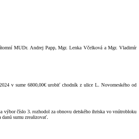
 prítomní MUDr. Andrej Papp, Mgr. Lenka Včelková a Mgr. Vladimír
ok 2024 v sume 6800,00€ urobiť chodník z ulice L. Novomeského od
ie a výbor číslo 3. rozhodol za obnovu detského ihriska vo vnútrobloku
za danú sumu zrealizovať.