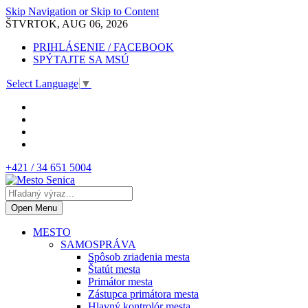
Skip Navigation or Skip to Content
ŠTVRTOK, AUG 06, 2026
PRIHLÁSENIE / FACEBOOK
SPÝTAJTE SA MSÚ
Select Language
▼
+421 / 34 651 5004
Open Menu
MESTO
SAMOSPRÁVA
Spôsob zriadenia mesta
Štatút mesta
Primátor mesta
Zástupca primátora mesta
Hlavný kontrolór mesta