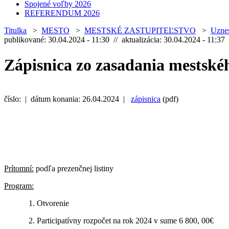
Spojené voľby 2026
REFERENDUM 2026
Titulka
>
MESTO
>
MESTSKÉ ZASTUPITEĽSTVO
>
Uznes
publikované: 30.04.2024 - 11:30 // aktualizácia: 30.04.2024 - 11:37
Zápisnica zo zasadania mestskéh
číslo: | dátum konania: 26.04.2024 |
zápisnica
(pdf)
Prítomní:
podľa prezenčnej listiny
Program:
1. Otvorenie
2. Participatívny rozpočet na rok 2024 v sume 6 800, 00€