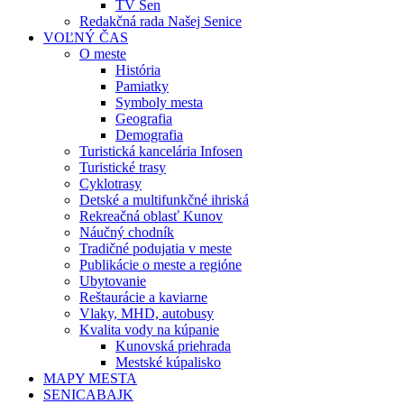
TV Sen
Redakčná rada Našej Senice
VOĽNÝ ČAS
O meste
História
Pamiatky
Symboly mesta
Geografia
Demografia
Turistická kancelária Infosen
Turistické trasy
Cyklotrasy
Detské a multifunkčné ihriská
Rekreačná oblasť Kunov
Náučný chodník
Tradičné podujatia v meste
Publikácie o meste a regióne
Ubytovanie
Reštaurácie a kaviarne
Vlaky, MHD, autobusy
Kvalita vody na kúpanie
Kunovská priehrada
Mestské kúpalisko
MAPY MESTA
SENICABAJK