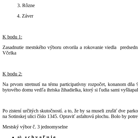
3. Rôzne
4. Záver
K bodu 1:
Zasadnutie mestského výboru otvorila a rokovanie viedla predsed
Včelka
K bodu 2:
Na prvom stretnutí na tému participatívny rozpočet, konanom dňa
bytového domu vedľa ihriska žihadielka, ktorý si ľudia sami vyšlia
Po zistení určitých skutočností. a to, že by sa museli zrušiť dve par
na Sotinskej ulici číslo 1345. Opraviť asfaltovú plochu. Bolo by pot
Mestský výbor č. 3 jednomyselne
a) s c h v a ľ u j e