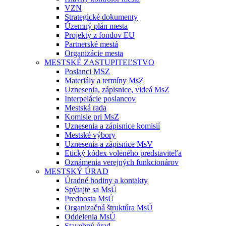
VZN
Strategické dokumenty
Územný plán mesta
Projekty z fondov EU
Partnerské mestá
Organizácie mesta
MESTSKÉ ZASTUPITEĽSTVO
Poslanci MSZ
Materiály a termíny MsZ
Uznesenia, zápisnice, videá MsZ
Interpelácie poslancov
Mestská rada
Komisie pri MsZ
Uznesenia a zápisnice komisií
Mestské výbory
Uznesenia a zápisnice MsV
Etický kódex voleného predstaviteľa
Oznámenia verejných funkcionárov
MESTSKÝ ÚRAD
Úradné hodiny a kontakty
Spýtajte sa MsÚ
Prednosta MsÚ
Organizačná štruktúra MsÚ
Oddelenia MsÚ
Stavebný úrad