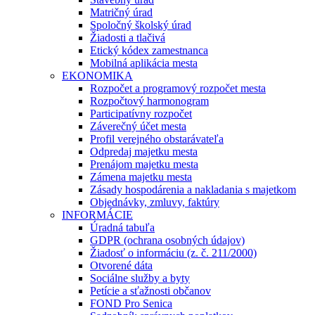
Matričný úrad
Spoločný školský úrad
Žiadosti a tlačivá
Etický kódex zamestnanca
Mobilná aplikácia mesta
EKONOMIKA
Rozpočet a programový rozpočet mesta
Rozpočtový harmonogram
Participatívny rozpočet
Záverečný účet mesta
Profil verejného obstarávateľa
Odpredaj majetku mesta
Prenájom majetku mesta
Zámena majetku mesta
Zásady hospodárenia a nakladania s majetkom
Objednávky, zmluvy, faktúry
INFORMÁCIE
Úradná tabuľa
GDPR (ochrana osobných údajov)
Žiadosť o informáciu (z. č. 211/2000)
Otvorené dáta
Sociálne služby a byty
Petície a sťažnosti občanov
FOND Pro Senica