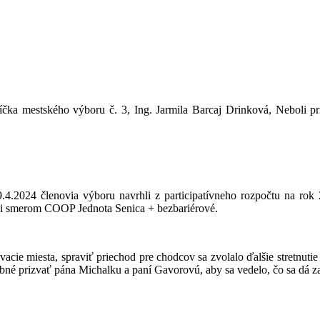
níčka mestského výboru č. 3, Ing. Jarmila Barcaj Drinková, Neboli
 9.4.2024 členovia výboru navrhli z participatívneho rozpočtu na r
pali smerom COOP Jednota Senica + bezbariérové.
kovacie miesta, spraviť priechod pre chodcov sa zvolalo ďalšie stretnut
rebné prizvať pána Michalku a paní Gavorovú, aby sa vedelo, čo sa dá 