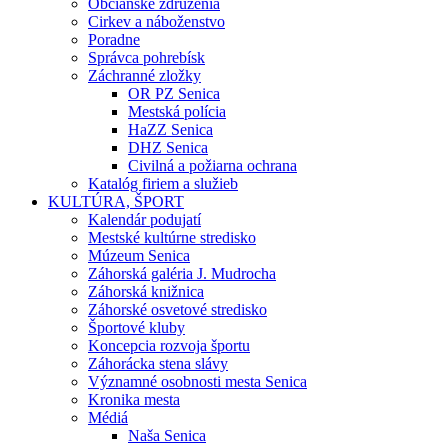
Občianske združenia
Cirkev a náboženstvo
Poradne
Správca pohrebísk
Záchranné zložky
OR PZ Senica
Mestská polícia
HaZZ Senica
DHZ Senica
Civilná a požiarna ochrana
Katalóg firiem a služieb
KULTÚRA, ŠPORT
Kalendár podujatí
Mestské kultúrne stredisko
Múzeum Senica
Záhorská galéria J. Mudrocha
Záhorská knižnica
Záhorské osvetové stredisko
Športové kluby
Koncepcia rozvoja športu
Záhorácka stena slávy
Významné osobnosti mesta Senica
Kronika mesta
Médiá
Naša Senica