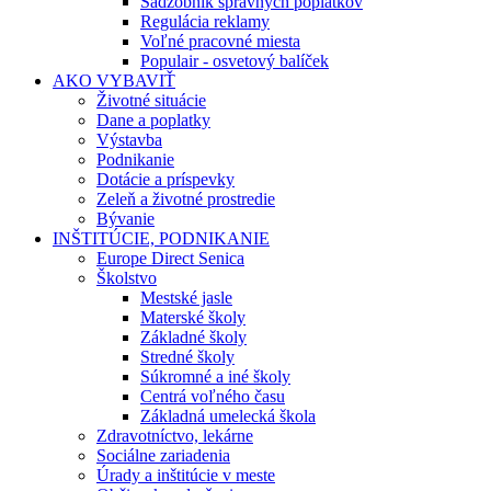
Sadzobník správnych poplatkov
Regulácia reklamy
Voľné pracovné miesta
Populair - osvetový balíček
AKO VYBAVIŤ
Životné situácie
Dane a poplatky
Výstavba
Podnikanie
Dotácie a príspevky
Zeleň a životné prostredie
Bývanie
INŠTITÚCIE, PODNIKANIE
Europe Direct Senica
Školstvo
Mestské jasle
Materské školy
Základné školy
Stredné školy
Súkromné a iné školy
Centrá voľného času
Základná umelecká škola
Zdravotníctvo, lekárne
Sociálne zariadenia
Úrady a inštitúcie v meste