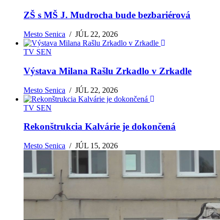
ZŠ s MŠ J. Mudrocha bude bezbariérová
Mesto Senica
/
JÚL 22, 2026
TV SEN
Výstava Milana Rašlu Zrkadlo v Zrkadle
Mesto Senica
/
JÚL 22, 2026
TV SEN
Rekonštrukcia Kalvárie je dokončená
Mesto Senica
/
JÚL 15, 2026