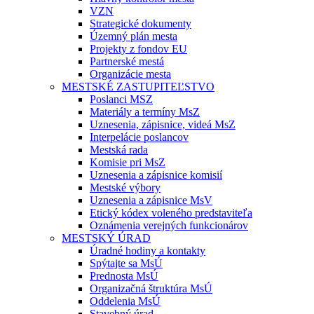
VZN
Strategické dokumenty
Územný plán mesta
Projekty z fondov EU
Partnerské mestá
Organizácie mesta
MESTSKÉ ZASTUPITEĽSTVO
Poslanci MSZ
Materiály a termíny MsZ
Uznesenia, zápisnice, videá MsZ
Interpelácie poslancov
Mestská rada
Komisie pri MsZ
Uznesenia a zápisnice komisií
Mestské výbory
Uznesenia a zápisnice MsV
Etický kódex voleného predstaviteľa
Oznámenia verejných funkcionárov
MESTSKÝ ÚRAD
Úradné hodiny a kontakty
Spýtajte sa MsÚ
Prednosta MsÚ
Organizačná štruktúra MsÚ
Oddelenia MsÚ
Stavebný úrad