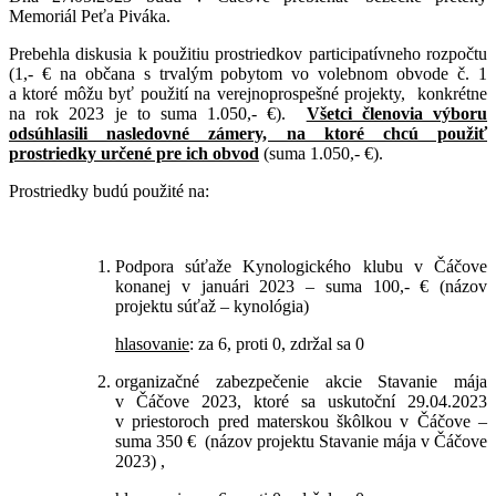
Memoriál Peťa Piváka.
Prebehla diskusia k použitiu prostriedkov participatívneho rozpočtu
(1,- € na občana s trvalým pobytom vo volebnom obvode č. 1
a ktoré môžu byť použití na verejnoprospešné projekty, konkrétne
na rok 2023 je to suma 1.050,- €).
Všetci členovia výboru
odsúhlasili nasledovné zámery, na ktoré chcú použiť
prostriedky určené pre ich obvod
(suma 1.050,- €).
Prostriedky budú použité na:
Podpora súťaže Kynologického klubu v Čáčove
konanej v januári 2023 – suma 100,- € (názov
projektu súťaž – kynológia)
hlasovanie
: za 6, proti 0, zdržal sa 0
organizačné zabezpečenie akcie Stavanie mája
v Čáčove 2023, ktoré sa uskutoční 29.04.2023
v priestoroch pred materskou škôlkou v Čáčove –
suma 350 € (názov projektu Stavanie mája v Čáčove
2023) ,