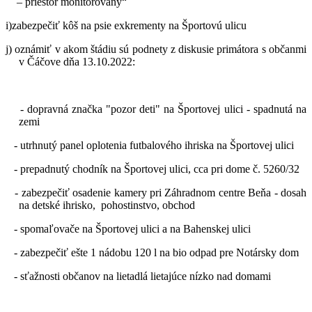
– priestor monitorovaný“
i)zabezpečiť kôš na psie exkrementy na Športovú ulicu
j) oznámiť v akom štádiu sú podnety z diskusie primátora s občanmi
v Čáčove dňa 13.10.2022:
- dopravná značka "pozor deti" na Športovej ulici - spadnutá na
zemi
- utrhnutý panel oplotenia futbalového ihriska na Športovej ulici
- prepadnutý chodník na Športovej ulici, cca pri dome č. 5260/32
- zabezpečiť osadenie kamery pri Záhradnom centre Beňa - dosah
na detské ihrisko, pohostinstvo, obchod
- spomaľovače na Športovej ulici a na Bahenskej ulici
- zabezpečiť ešte 1 nádobu 120 l na bio odpad pre Notársky dom
- sťažnosti občanov na lietadlá lietajúce nízko nad domami