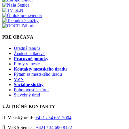
PRE OBČANA
Úradná tabuľa
Žiadosti a tlačivá
Pracovné ponuky
Firmy v meste
Kontakty mestského úradu
Pýtam sa mestského úradu
VZN
Sociálne služby
Pohotovosť lekární
Stavebný úrad
UŽITOČNÉ KONTAKTY
Mestský úrad:
+421 / 34 651 5004
MsKS Senica:
+421 / 34 690 8122