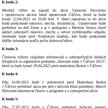
K bodu 2:
Mestský výbor sa zapojil do akcie Upracme Slovensko
s upratovacou akciou Jarné upratovanie Čáčova, ktorá sa bude
konať 22.04.2023 od 10,00 hod. V rámci zapojenia sa do akcie
budú poskytnuté rukavice, mechy, dezinfekcia. Upratovanie bude
prebiehať na deň Zeme a aj v spolupráci s Mestom Senica, ktoré
taktiež zabezpečí rukavice, mechy a odvoz vyzbieraného odpadu.
Stretnutie bude pred Notárskym úradom, kde budú poskytnuté
bližšie informácie podľa počtu dobrovoľníkov.
K bodu 3:
Členovia výboru vzájomne informovali o zabezpečených úlohách
týkajúcich sa organizácie podujatia „Stavanie mája v Čáčove 2023“,
ktorá sa bude konať 29.04.2023 pred materskou školou v Čáčove.
K bodu 4:
Dňa 24.06.2023 bude v priestoroch pred Materskou školou
v Čáčove prebiehať akcia pre deti s názvom Hurá prázdniny. Marcel
Hlavanda informoval členov o programe a o zabezpečení akcie.
K bodu 5:
Dňa 27.05.2023 budú v Čáčove prebiehať bežecké preteky