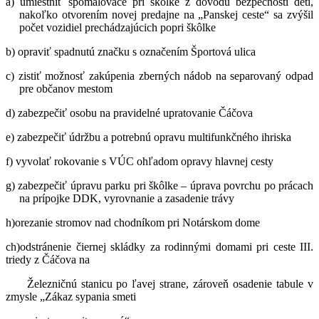
a) umiestniť spomalovače pri škôlke z dôvodu bezpečnosti detí,
nakoľko otvorením novej predajne na „Panskej ceste“ sa zvýšil
počet vozidiel prechádzajúcich popri škôlke
b) opraviť spadnutú značku s označením Športová ulica
c) zistiť možnosť zakúpenia zberných nádob na separovaný odpad
pre občanov mestom
d) zabezpečiť osobu na pravidelné upratovanie Čáčova
e) zabezpečiť údržbu a potrebnú opravu multifunkčného ihriska
f) vyvolať rokovanie s VÚC ohľadom opravy hlavnej cesty
g) zabezpečiť úpravu parku pri škôlke – úprava povrchu po prácach
na prípojke DDK, vyrovnanie a zasadenie trávy
h)orezanie stromov nad chodníkom pri Notárskom dome
ch)odstránenie čiernej skládky za rodinnými domami pri ceste III.
triedy z Čáčova na
Železničnú stanicu po ľavej strane, zároveň osadenie tabule v
zmysle „Zákaz sypania smeti