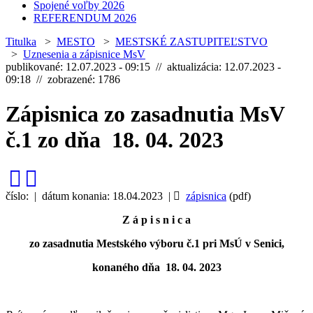
Spojené voľby 2026
REFERENDUM 2026
Titulka
>
MESTO
>
MESTSKÉ ZASTUPITEĽSTVO
>
Uznesenia a zápisnice MsV
publikované: 12.07.2023 - 09:15 // aktualizácia: 12.07.2023 -
09:18 // zobrazené: 1786
Zápisnica zo zasadnutia MsV
č.1 zo dňa 18. 04. 2023
číslo: | dátum konania: 18.04.2023 |
zápisnica
(pdf)
Z á p i s n i c a
zo zasadnutia Mestského výboru č.1 pri MsÚ v Senici,
konaného dňa 18. 04. 2023