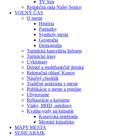
TV Sen
Redakčná rada Našej Senice
VOĽNÝ ČAS
O meste
História
Pamiatky
Symboly mesta
Geografia
Demografia
Turistická kancelária Infosen
Turistické trasy
Cyklotrasy
Detské a multifunkčné ihriská
Rekreačná oblasť Kunov
Náučný chodník
Tradičné podujatia v meste
Publikácie o meste a regióne
Ubytovanie
Reštaurácie a kaviarne
Vlaky, MHD, autobusy
Kvalita vody na kúpanie
Kunovská priehrada
Mestské kúpalisko
MAPY MESTA
SENICABAJK