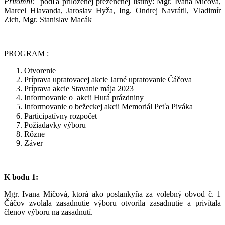
Prítomní:
podľa priloženej prezenčnej listiny: Mgr. Ivana Mičová,
Marcel Hlavanda, Jaroslav Hyža, Ing. Ondrej Navrátil, Vladimír
Zich, Mgr. Stanislav Macák
PROGRAM
:
Otvorenie
Príprava upratovacej akcie Jarné upratovanie Čáčova
Príprava akcie Stavanie mája 2023
Informovanie o akcii Hurá prázdniny
Informovanie o bežeckej akcii Memoriál Peťa Piváka
Participatívny rozpočet
Požiadavky výboru
Rôzne
Záver
K bodu 1:
Mgr. Ivana Mičová, ktorá ako poslankyňa za volebný obvod č. 1
Čáčov zvolala zasadnutie výboru otvorila zasadnutie a privítala
členov výboru na zasadnutí.