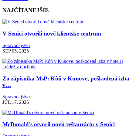
NAJČÍTANEJŠIE
V Senici otvorili nové klientske centrum
Spravodajstvo
SEP 05, 2025
Zo zápisníka MsP: Kôň v Kunove, poškodená izba
v…
Spravodajstvo
JÚL 17, 2026
McDonald’s otvoril novú reštauráciu v Senici