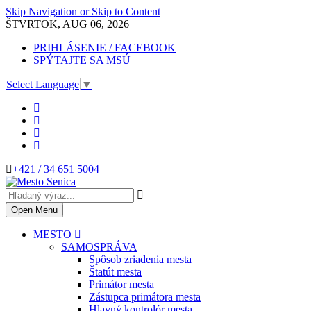
Skip Navigation or Skip to Content
ŠTVRTOK, AUG 06, 2026
PRIHLÁSENIE / FACEBOOK
SPÝTAJTE SA MSÚ
Select Language
▼
+421 / 34 651 5004
Open Menu
MESTO
SAMOSPRÁVA
Spôsob zriadenia mesta
Štatút mesta
Primátor mesta
Zástupca primátora mesta
Hlavný kontrolór mesta