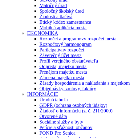
Matričný úrad
Spoločný školský úrad
Žiadosti a tlačivá
Etický kódex zamestnanca
Mobilná aplikácia mesta
EKONOMIKA
Rozpočet a programový rozpočet mesta
Rozpočtový harmonogram
Participatívny rozpočet
Záverečný účet mesta
Profil verejného obstarávateľa
Odpredaj majetku mesta
Prenájom majetku mesta
Zámena majetku mesta
Zásady hospodárenia a nakladania s majetkom
Objednávky, zmluvy, faktúry
INFORMÁCIE
Úradná tabuľa
GDPR (ochrana osobných údajov)
Žiadosť o informáciu (z. č. 211/2000)
Otvorené dáta
Sociálne služby a byty
Petície a sťažnosti občanov
FOND Pro Senica