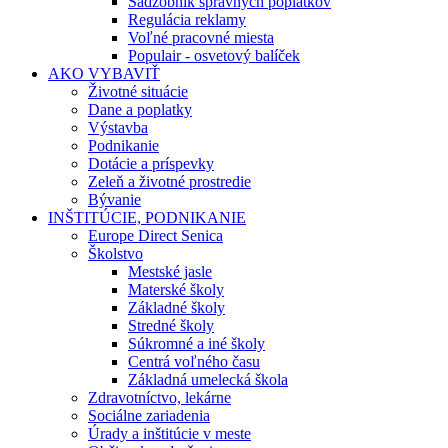
Sadzobník správnych poplatkov
Regulácia reklamy
Voľné pracovné miesta
Populair - osvetový balíček
AKO VYBAVIŤ
Životné situácie
Dane a poplatky
Výstavba
Podnikanie
Dotácie a príspevky
Zeleň a životné prostredie
Bývanie
INŠTITÚCIE, PODNIKANIE
Europe Direct Senica
Školstvo
Mestské jasle
Materské školy
Základné školy
Stredné školy
Súkromné a iné školy
Centrá voľného času
Základná umelecká škola
Zdravotníctvo, lekárne
Sociálne zariadenia
Úrady a inštitúcie v meste