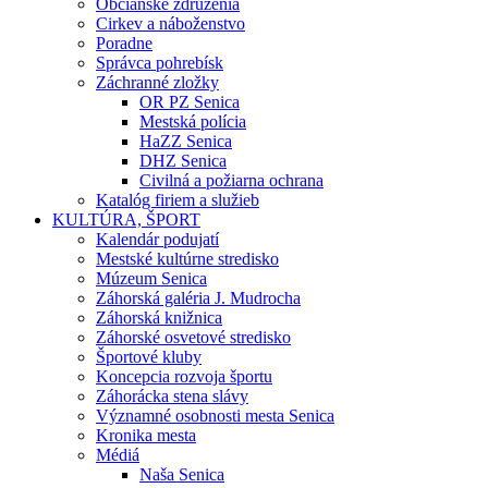
Občianske združenia
Cirkev a náboženstvo
Poradne
Správca pohrebísk
Záchranné zložky
OR PZ Senica
Mestská polícia
HaZZ Senica
DHZ Senica
Civilná a požiarna ochrana
Katalóg firiem a služieb
KULTÚRA, ŠPORT
Kalendár podujatí
Mestské kultúrne stredisko
Múzeum Senica
Záhorská galéria J. Mudrocha
Záhorská knižnica
Záhorské osvetové stredisko
Športové kluby
Koncepcia rozvoja športu
Záhorácka stena slávy
Významné osobnosti mesta Senica
Kronika mesta
Médiá
Naša Senica