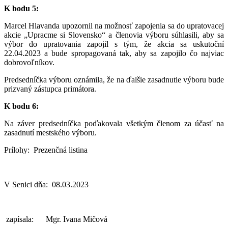
K bodu 5:
Marcel Hlavanda upozornil na možnosť zapojenia sa do upratovacej
akcie „Upracme si Slovensko“ a členovia výboru súhlasili, aby sa
výbor do upratovania zapojil s tým, že akcia sa uskutoční
22.04.2023 a bude spropagovaná tak, aby sa zapojilo čo najviac
dobrovoľníkov.
Predsedníčka výboru oznámila, že na ďalšie zasadnutie výboru bude
prizvaný zástupca primátora.
K bodu 6:
Na záver predsedníčka poďakovala všetkým členom za účasť na
zasadnutí mestského výboru.
Prílohy: Prezenčná listina
V Senici dňa: 08.03.2023
zapísala: Mgr. Ivana Mičová