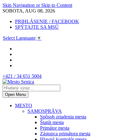
Skip Navigation or Skip to Content
SOBOTA, AUG 08, 2026
PRIHLÁSENIE / FACEBOOK
SPÝTAJTE SA MSÚ
Select Language
▼
+421 / 34 651 5004
Open Menu
MESTO
SAMOSPRÁVA
Spôsob zriadenia mesta
Štatút mesta
Primátor mesta
Zástupca primátora mesta
Hlavný kontrolór mesta