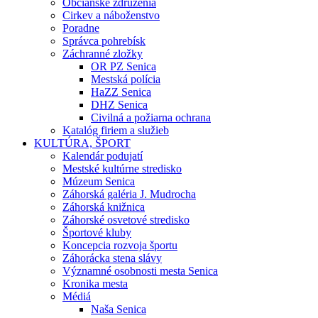
Občianske združenia
Cirkev a náboženstvo
Poradne
Správca pohrebísk
Záchranné zložky
OR PZ Senica
Mestská polícia
HaZZ Senica
DHZ Senica
Civilná a požiarna ochrana
Katalóg firiem a služieb
KULTÚRA, ŠPORT
Kalendár podujatí
Mestské kultúrne stredisko
Múzeum Senica
Záhorská galéria J. Mudrocha
Záhorská knižnica
Záhorské osvetové stredisko
Športové kluby
Koncepcia rozvoja športu
Záhorácka stena slávy
Významné osobnosti mesta Senica
Kronika mesta
Médiá
Naša Senica