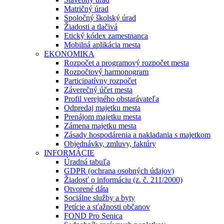
Matričný úrad
Spoločný školský úrad
Žiadosti a tlačivá
Etický kódex zamestnanca
Mobilná aplikácia mesta
EKONOMIKA
Rozpočet a programový rozpočet mesta
Rozpočtový harmonogram
Participatívny rozpočet
Záverečný účet mesta
Profil verejného obstarávateľa
Odpredaj majetku mesta
Prenájom majetku mesta
Zámena majetku mesta
Zásady hospodárenia a nakladania s majetkom
Objednávky, zmluvy, faktúry
INFORMÁCIE
Úradná tabuľa
GDPR (ochrana osobných údajov)
Žiadosť o informáciu (z. č. 211/2000)
Otvorené dáta
Sociálne služby a byty
Petície a sťažnosti občanov
FOND Pro Senica