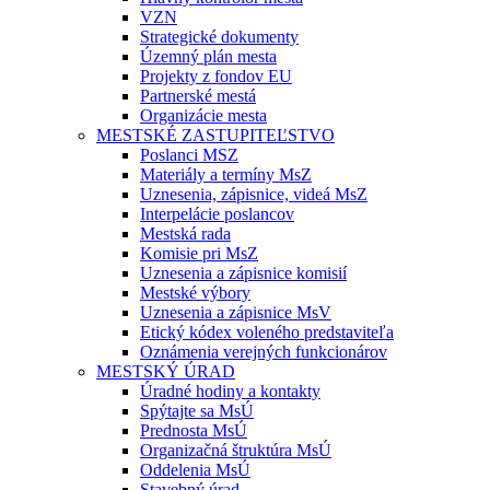
VZN
Strategické dokumenty
Územný plán mesta
Projekty z fondov EU
Partnerské mestá
Organizácie mesta
MESTSKÉ ZASTUPITEĽSTVO
Poslanci MSZ
Materiály a termíny MsZ
Uznesenia, zápisnice, videá MsZ
Interpelácie poslancov
Mestská rada
Komisie pri MsZ
Uznesenia a zápisnice komisií
Mestské výbory
Uznesenia a zápisnice MsV
Etický kódex voleného predstaviteľa
Oznámenia verejných funkcionárov
MESTSKÝ ÚRAD
Úradné hodiny a kontakty
Spýtajte sa MsÚ
Prednosta MsÚ
Organizačná štruktúra MsÚ
Oddelenia MsÚ
Stavebný úrad