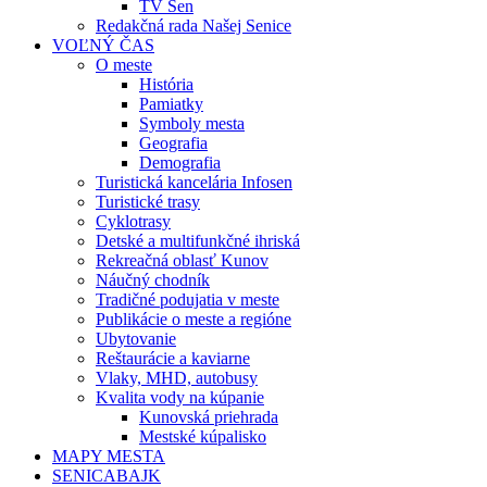
TV Sen
Redakčná rada Našej Senice
VOĽNÝ ČAS
O meste
História
Pamiatky
Symboly mesta
Geografia
Demografia
Turistická kancelária Infosen
Turistické trasy
Cyklotrasy
Detské a multifunkčné ihriská
Rekreačná oblasť Kunov
Náučný chodník
Tradičné podujatia v meste
Publikácie o meste a regióne
Ubytovanie
Reštaurácie a kaviarne
Vlaky, MHD, autobusy
Kvalita vody na kúpanie
Kunovská priehrada
Mestské kúpalisko
MAPY MESTA
SENICABAJK