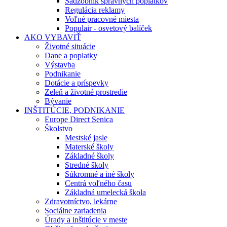
Sadzobník správnych poplatkov
Regulácia reklamy
Voľné pracovné miesta
Populair - osvetový balíček
AKO VYBAVIŤ
Životné situácie
Dane a poplatky
Výstavba
Podnikanie
Dotácie a príspevky
Zeleň a životné prostredie
Bývanie
INŠTITÚCIE, PODNIKANIE
Europe Direct Senica
Školstvo
Mestské jasle
Materské školy
Základné školy
Stredné školy
Súkromné a iné školy
Centrá voľného času
Základná umelecká škola
Zdravotníctvo, lekárne
Sociálne zariadenia
Úrady a inštitúcie v meste