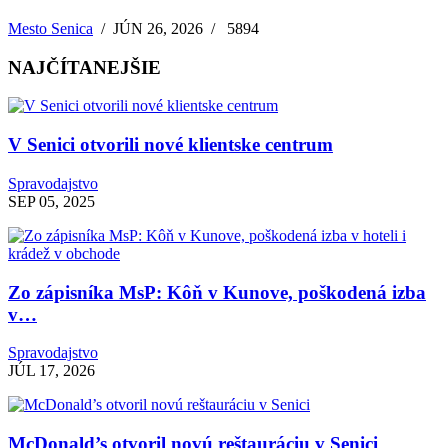
Mesto Senica
/
JÚN 26, 2026
/
5894
NAJČÍTANEJŠIE
V Senici otvorili nové klientske centrum
Spravodajstvo
SEP 05, 2025
Zo zápisníka MsP: Kôň v Kunove, poškodená izba
v…
Spravodajstvo
JÚL 17, 2026
McDonald’s otvoril novú reštauráciu v Senici