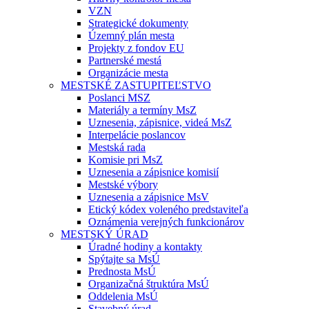
VZN
Strategické dokumenty
Územný plán mesta
Projekty z fondov EU
Partnerské mestá
Organizácie mesta
MESTSKÉ ZASTUPITEĽSTVO
Poslanci MSZ
Materiály a termíny MsZ
Uznesenia, zápisnice, videá MsZ
Interpelácie poslancov
Mestská rada
Komisie pri MsZ
Uznesenia a zápisnice komisií
Mestské výbory
Uznesenia a zápisnice MsV
Etický kódex voleného predstaviteľa
Oznámenia verejných funkcionárov
MESTSKÝ ÚRAD
Úradné hodiny a kontakty
Spýtajte sa MsÚ
Prednosta MsÚ
Organizačná štruktúra MsÚ
Oddelenia MsÚ
Stavebný úrad