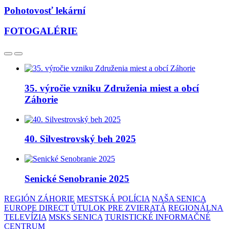
Pohotovosť lekární
FOTOGALÉRIE
35. výročie vzniku Združenia miest a obcí
Záhorie
40. Silvestrovský beh 2025
Senické Senobranie 2025
REGIÓN ZÁHORIE
MESTSKÁ POLÍCIA
NAŠA SENICA
EUROPE DIRECT
ÚTULOK PRE ZVIERATÁ
REGIONÁLNA
TELEVÍZIA
MSKS SENICA
TURISTICKÉ INFORMAČNÉ
CENTRUM