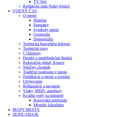
TV Sen
Redakčná rada Našej Senice
VOĽNÝ ČAS
O meste
História
Pamiatky
Symboly mesta
Geografia
Demografia
Turistická kancelária Infosen
Turistické trasy
Cyklotrasy
Detské a multifunkčné ihriská
Rekreačná oblasť Kunov
Náučný chodník
Tradičné podujatia v meste
Publikácie o meste a regióne
Ubytovanie
Reštaurácie a kaviarne
Vlaky, MHD, autobusy
Kvalita vody na kúpanie
Kunovská priehrada
Mestské kúpalisko
MAPY MESTA
SENICABAJK