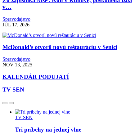
Zo zápisníka MsP: Kôň v Kunove, poškodená izba
v…
Spravodajstvo
JÚL 17, 2026
McDonald’s otvoril novú reštauráciu v Senici
Spravodajstvo
NOV 13, 2025
KALENDÁR PODUJATÍ
TV SEN
TV SEN
Tri príbehy na jednej vlne