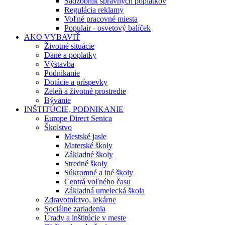
Sadzobník správnych poplatkov
Regulácia reklamy
Voľné pracovné miesta
Populair - osvetový balíček
AKO VYBAVIŤ
Životné situácie
Dane a poplatky
Výstavba
Podnikanie
Dotácie a príspevky
Zeleň a životné prostredie
Bývanie
INŠTITÚCIE, PODNIKANIE
Europe Direct Senica
Školstvo
Mestské jasle
Materské školy
Základné školy
Stredné školy
Súkromné a iné školy
Centrá voľného času
Základná umelecká škola
Zdravotníctvo, lekárne
Sociálne zariadenia
Úrady a inštitúcie v meste