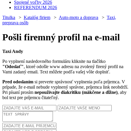
Spojené voľby 2026
REFERENDUM 2026
Titulka
>
Katalóg firiem
>
Auto-moto a doprava
>
Taxi,
preprava osôb
Pošli firemný profil na e-mail
Taxi Andy
Po vyplnení nasledovného formuláru kliknite na tlačítko
"Odoslať"
, ktoré odošle www adresu na zvolený firený profil na
Vami zadaný email. Text môžete podľa vašej vôle doplniť.
Pred odoslaním
si preverte správnosť vyplnenia poľa príjemca. V
prípade, že e-mail nebude vyplnený správne, príjemca link neobdrží.
Pri písaní prosím
nepoužívajte diakritiku (mäkčene a dĺžne)
, aby
bol text pre príjemcu čitateľný.