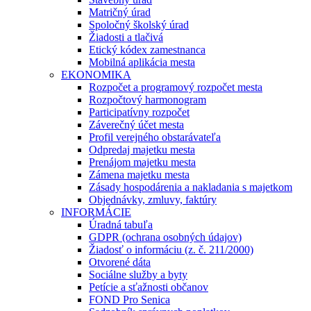
Matričný úrad
Spoločný školský úrad
Žiadosti a tlačivá
Etický kódex zamestnanca
Mobilná aplikácia mesta
EKONOMIKA
Rozpočet a programový rozpočet mesta
Rozpočtový harmonogram
Participatívny rozpočet
Záverečný účet mesta
Profil verejného obstarávateľa
Odpredaj majetku mesta
Prenájom majetku mesta
Zámena majetku mesta
Zásady hospodárenia a nakladania s majetkom
Objednávky, zmluvy, faktúry
INFORMÁCIE
Úradná tabuľa
GDPR (ochrana osobných údajov)
Žiadosť o informáciu (z. č. 211/2000)
Otvorené dáta
Sociálne služby a byty
Petície a sťažnosti občanov
FOND Pro Senica