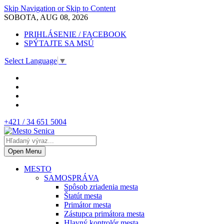
Skip Navigation or Skip to Content
SOBOTA, AUG 08, 2026
PRIHLÁSENIE / FACEBOOK
SPÝTAJTE SA MSÚ
Select Language
▼
+421 / 34 651 5004
Open Menu
MESTO
SAMOSPRÁVA
Spôsob zriadenia mesta
Štatút mesta
Primátor mesta
Zástupca primátora mesta
Hlavný kontrolór mesta