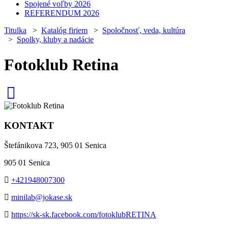
Spojené voľby 2026
REFERENDUM 2026
Titulka
>
Katalóg firiem
>
Spoločnosť, veda, kultúra
>
Spolky, kluby a nadácie
Fotoklub Retina
KONTAKT
Štefánikova 723, 905 01 Senica
905 01 Senica
+421948007300
minilab@jokase.sk
https://sk-sk.facebook.com/fotoklubRETINA