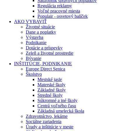
Sadzobník správnych poplatkov
Regulácia reklamy
Voľné pracovné miesta
Populair - osvetový balíček
AKO VYBAVIŤ
Životné situácie
Dane a poplatky
Výstavba
Podnikanie
Dotácie a príspevky
Zeleň a životné prostredie
Bývanie
INŠTITÚCIE, PODNIKANIE
Europe Direct Senica
Školstvo
Mestské jasle
Materské školy
Základné školy
Stredné školy
Súkromné a iné školy
Centrá voľného času
Základná umelecká škola
Zdravotníctvo, lekárne
Sociálne zariadenia
Úrady a inštitúcie v meste