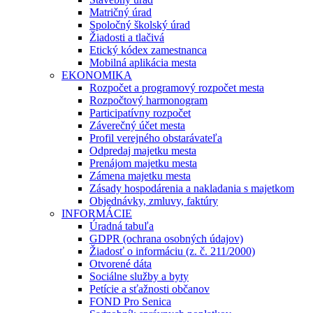
Matričný úrad
Spoločný školský úrad
Žiadosti a tlačivá
Etický kódex zamestnanca
Mobilná aplikácia mesta
EKONOMIKA
Rozpočet a programový rozpočet mesta
Rozpočtový harmonogram
Participatívny rozpočet
Záverečný účet mesta
Profil verejného obstarávateľa
Odpredaj majetku mesta
Prenájom majetku mesta
Zámena majetku mesta
Zásady hospodárenia a nakladania s majetkom
Objednávky, zmluvy, faktúry
INFORMÁCIE
Úradná tabuľa
GDPR (ochrana osobných údajov)
Žiadosť o informáciu (z. č. 211/2000)
Otvorené dáta
Sociálne služby a byty
Petície a sťažnosti občanov
FOND Pro Senica