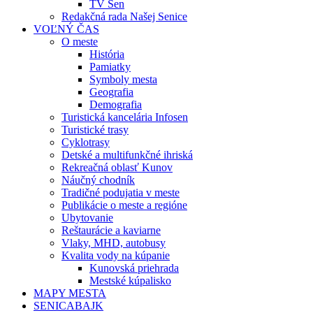
TV Sen
Redakčná rada Našej Senice
VOĽNÝ ČAS
O meste
História
Pamiatky
Symboly mesta
Geografia
Demografia
Turistická kancelária Infosen
Turistické trasy
Cyklotrasy
Detské a multifunkčné ihriská
Rekreačná oblasť Kunov
Náučný chodník
Tradičné podujatia v meste
Publikácie o meste a regióne
Ubytovanie
Reštaurácie a kaviarne
Vlaky, MHD, autobusy
Kvalita vody na kúpanie
Kunovská priehrada
Mestské kúpalisko
MAPY MESTA
SENICABAJK