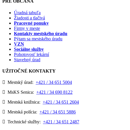
PRE OBČANA
Úradná tabuľa
Žiadosti a tlačivá
Pracovné ponuky
Firmy v meste
Kontakty mestského úradu
Pýtam sa mestského úradu
VZN
Sociálne služby
Pohotovosť lekární
Stavebný úrad
UŽITOČNÉ KONTAKTY
Mestský úrad:
+421 / 34 651 5004
MsKS Senica:
+421 / 34 690 8122
Mestská knižnica:
+421 / 34 651 2604
Mestská polícia:
+421 / 34 651 5886
Technické služby:
+421 / 34 651 2487