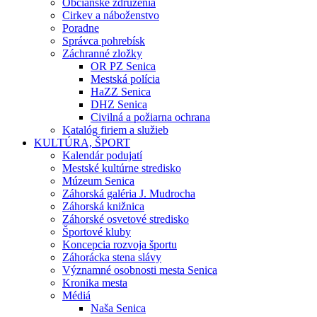
Občianske združenia
Cirkev a náboženstvo
Poradne
Správca pohrebísk
Záchranné zložky
OR PZ Senica
Mestská polícia
HaZZ Senica
DHZ Senica
Civilná a požiarna ochrana
Katalóg firiem a služieb
KULTÚRA, ŠPORT
Kalendár podujatí
Mestské kultúrne stredisko
Múzeum Senica
Záhorská galéria J. Mudrocha
Záhorská knižnica
Záhorské osvetové stredisko
Športové kluby
Koncepcia rozvoja športu
Záhorácka stena slávy
Významné osobnosti mesta Senica
Kronika mesta
Médiá
Naša Senica