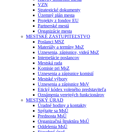
VZN
Strategické dokumenty
Územný plán mesta
Projekty z fondov EU
Partnerské mestá
Organizácie mesta
MESTSKÉ ZASTUPITEĽSTVO
Poslanci MSZ
Materiály a termíny MsZ
Uznesenia, zápisnice, videá MsZ
Interpelácie poslancov
Mestská rada
Komisie pri MsZ
Uznesenia a zápisnice komisií
Mestské výbory
Uznesenia a zápisnice MsV
Etický kódex voleného predstaviteľa
Oznámenia verejných funkcionárov
MESTSKÝ ÚRAD
Úradné hodiny a kontakty
Spýtajte sa MsÚ
Prednosta MsÚ
Organizačná štruktúra MsÚ
Oddelenia MsÚ
Stavebný úrad