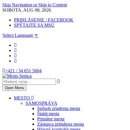
Skip Navigation or Skip to Content
SOBOTA, AUG 08, 2026
PRIHLÁSENIE / FACEBOOK
SPÝTAJTE SA MSÚ
Select Language
▼
+421 / 34 651 5004
Open Menu
MESTO
SAMOSPRÁVA
Spôsob zriadenia mesta
Štatút mesta
Primátor mesta
Zástupca primátora mesta
Hlavný kontrolór mesta