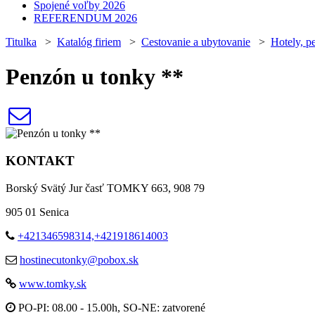
Spojené voľby 2026
REFERENDUM 2026
Titulka
>
Katalóg firiem
>
Cestovanie a ubytovanie
>
Hotely, p
Penzón u tonky **
KONTAKT
Borský Svätý Jur časť TOMKY 663, 908 79
905 01 Senica
+421346598314,+421918614003
hostinecutonky@pobox.sk
www.tomky.sk
PO-PI: 08.00 - 15.00h, SO-NE: zatvorené