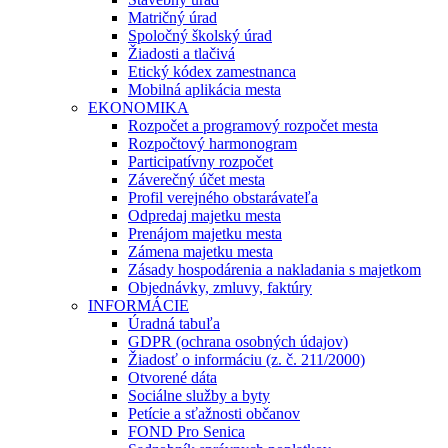
Matričný úrad
Spoločný školský úrad
Žiadosti a tlačivá
Etický kódex zamestnanca
Mobilná aplikácia mesta
EKONOMIKA
Rozpočet a programový rozpočet mesta
Rozpočtový harmonogram
Participatívny rozpočet
Záverečný účet mesta
Profil verejného obstarávateľa
Odpredaj majetku mesta
Prenájom majetku mesta
Zámena majetku mesta
Zásady hospodárenia a nakladania s majetkom
Objednávky, zmluvy, faktúry
INFORMÁCIE
Úradná tabuľa
GDPR (ochrana osobných údajov)
Žiadosť o informáciu (z. č. 211/2000)
Otvorené dáta
Sociálne služby a byty
Petície a sťažnosti občanov
FOND Pro Senica