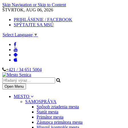
Skip Navigation or Skip to Content
ŠTVRTOK, AUG 06, 2026
PRIHLÁSENIE / FACEBOOK
SPÝTAJTE SA MSÚ
Select Language
▼
+421 / 34 651 5004
Open Menu
MESTO
SAMOSPRÁVA
Spôsob zriadenia mesta
Štatút mesta
Primátor mesta
Zástupca primátora mesta
Hlavný kontrolór mesta