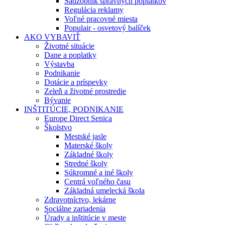
Sadzobník správnych poplatkov
Regulácia reklamy
Voľné pracovné miesta
Populair - osvetový balíček
AKO VYBAVIŤ
Životné situácie
Dane a poplatky
Výstavba
Podnikanie
Dotácie a príspevky
Zeleň a životné prostredie
Bývanie
INŠTITÚCIE, PODNIKANIE
Europe Direct Senica
Školstvo
Mestské jasle
Materské školy
Základné školy
Stredné školy
Súkromné a iné školy
Centrá voľného času
Základná umelecká škola
Zdravotníctvo, lekárne
Sociálne zariadenia
Úrady a inštitúcie v meste