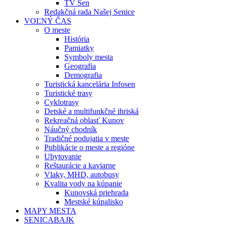
TV Sen
Redakčná rada Našej Senice
VOĽNÝ ČAS
O meste
História
Pamiatky
Symboly mesta
Geografia
Demografia
Turistická kancelária Infosen
Turistické trasy
Cyklotrasy
Detské a multifunkčné ihriská
Rekreačná oblasť Kunov
Náučný chodník
Tradičné podujatia v meste
Publikácie o meste a regióne
Ubytovanie
Reštaurácie a kaviarne
Vlaky, MHD, autobusy
Kvalita vody na kúpanie
Kunovská priehrada
Mestské kúpalisko
MAPY MESTA
SENICABAJK