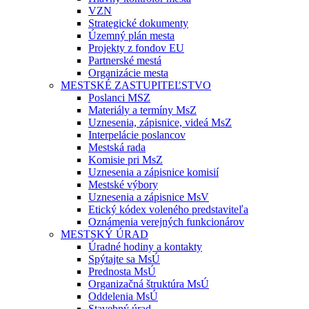
VZN
Strategické dokumenty
Územný plán mesta
Projekty z fondov EU
Partnerské mestá
Organizácie mesta
MESTSKÉ ZASTUPITEĽSTVO
Poslanci MSZ
Materiály a termíny MsZ
Uznesenia, zápisnice, videá MsZ
Interpelácie poslancov
Mestská rada
Komisie pri MsZ
Uznesenia a zápisnice komisií
Mestské výbory
Uznesenia a zápisnice MsV
Etický kódex voleného predstaviteľa
Oznámenia verejných funkcionárov
MESTSKÝ ÚRAD
Úradné hodiny a kontakty
Spýtajte sa MsÚ
Prednosta MsÚ
Organizačná štruktúra MsÚ
Oddelenia MsÚ
Stavebný úrad