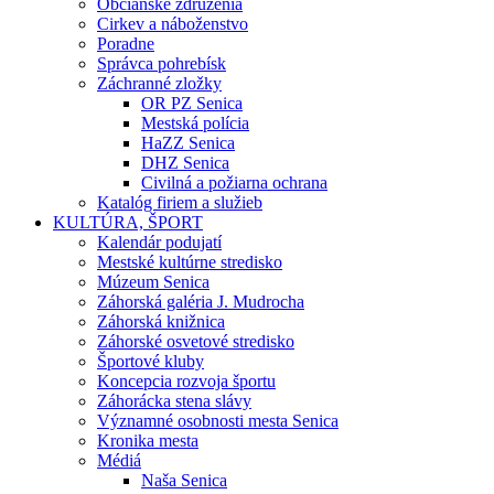
Občianske združenia
Cirkev a náboženstvo
Poradne
Správca pohrebísk
Záchranné zložky
OR PZ Senica
Mestská polícia
HaZZ Senica
DHZ Senica
Civilná a požiarna ochrana
Katalóg firiem a služieb
KULTÚRA, ŠPORT
Kalendár podujatí
Mestské kultúrne stredisko
Múzeum Senica
Záhorská galéria J. Mudrocha
Záhorská knižnica
Záhorské osvetové stredisko
Športové kluby
Koncepcia rozvoja športu
Záhorácka stena slávy
Významné osobnosti mesta Senica
Kronika mesta
Médiá
Naša Senica