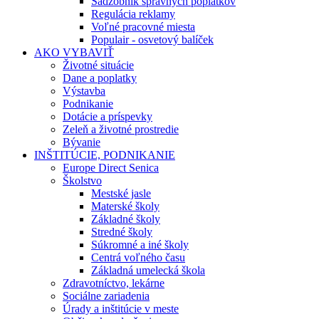
Sadzobník správnych poplatkov
Regulácia reklamy
Voľné pracovné miesta
Populair - osvetový balíček
AKO VYBAVIŤ
Životné situácie
Dane a poplatky
Výstavba
Podnikanie
Dotácie a príspevky
Zeleň a životné prostredie
Bývanie
INŠTITÚCIE, PODNIKANIE
Europe Direct Senica
Školstvo
Mestské jasle
Materské školy
Základné školy
Stredné školy
Súkromné a iné školy
Centrá voľného času
Základná umelecká škola
Zdravotníctvo, lekárne
Sociálne zariadenia
Úrady a inštitúcie v meste