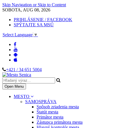
Skip Navigation or Skip to Content
SOBOTA, AUG 08, 2026
PRIHLÁSENIE / FACEBOOK
SPÝTAJTE SA MSÚ
Select Language
▼
+421 / 34 651 5004
Open Menu
MESTO
SAMOSPRÁVA
Spôsob zriadenia mesta
Štatút mesta
Primátor mesta
Zástupca primátora mesta
Hlavný kontrolór mesta