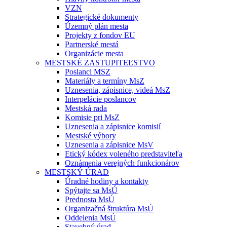
VZN
Strategické dokumenty
Územný plán mesta
Projekty z fondov EU
Partnerské mestá
Organizácie mesta
MESTSKÉ ZASTUPITEĽSTVO
Poslanci MSZ
Materiály a termíny MsZ
Uznesenia, zápisnice, videá MsZ
Interpelácie poslancov
Mestská rada
Komisie pri MsZ
Uznesenia a zápisnice komisií
Mestské výbory
Uznesenia a zápisnice MsV
Etický kódex voleného predstaviteľa
Oznámenia verejných funkcionárov
MESTSKÝ ÚRAD
Úradné hodiny a kontakty
Spýtajte sa MsÚ
Prednosta MsÚ
Organizačná štruktúra MsÚ
Oddelenia MsÚ
Stavebný úrad