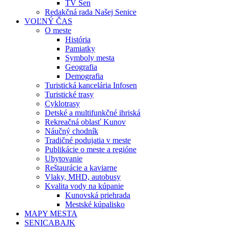
TV Sen
Redakčná rada Našej Senice
VOĽNÝ ČAS
O meste
História
Pamiatky
Symboly mesta
Geografia
Demografia
Turistická kancelária Infosen
Turistické trasy
Cyklotrasy
Detské a multifunkčné ihriská
Rekreačná oblasť Kunov
Náučný chodník
Tradičné podujatia v meste
Publikácie o meste a regióne
Ubytovanie
Reštaurácie a kaviarne
Vlaky, MHD, autobusy
Kvalita vody na kúpanie
Kunovská priehrada
Mestské kúpalisko
MAPY MESTA
SENICABAJK