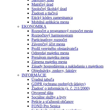
Matričný úrad
Spoločný školský úrad
Žiadosti a tlačivá
Etický kódex zamestnanca
Mobilná aplikácia mesta
EKONOMIKA
Rozpočet a programový rozpočet mesta
Rozpočtový harmonogram
Participatívny rozpočet
Záverečný účet mesta
Profil verejného obstarávateľa
Odpredaj majetku mesta
Prenájom majetku mesta
Zámena majetku mesta
Zásady hospodárenia a nakladania s majetkom
Objednávky, zmluvy, faktúry
INFORMÁCIE
Úradná tabuľa
GDPR (ochrana osobných údajov)
Žiadosť o informáciu (z. č. 211/2000)
Otvorené dáta
Sociálne služby a byty
Petície a sťažnosti občanov
FOND Pro Senica