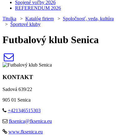
Spojené voľby 2026
REFERENDUM 2026
Titulka
>
Katalóg firiem
>
Spoločnosť, veda, kultúra
>
Športové kluby
Futbalový klub Senica
KONTAKT
Sadová 639/22
905 01 Senica
+421346515303
fksenica@fksenica.eu
www.fksenica.eu