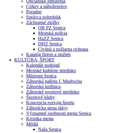
Občianske združenia
Cirkev a náboženstvo
Poradne
Správca pohrebísk
Záchranné zložky
OR PZ Senica
Mestská polícia
HaZZ Senica
DHZ Senica
Civilná a požiarna ochrana
Katalóg firiem a služieb
KULTÚRA, ŠPORT
Kalendár podujatí
Mestské kultúrne stredisko
Múzeum Senica
Záhorská galéria J. Mudrocha
Záhorská knižnica
Záhorské osvetové stredisko
Športové kluby
Koncepcia rozvoja športu
Záhorácka stena slávy
Významné osobnosti mesta Senica
Kronika mesta
Médiá
Naša Senica