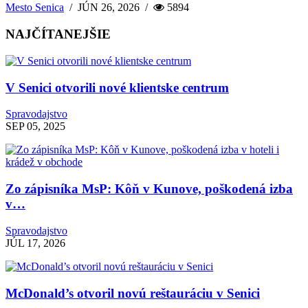
Mesto Senica
/
JÚN 26, 2026
/
5894
NAJČÍTANEJŠIE
V Senici otvorili nové klientske centrum
Spravodajstvo
SEP 05, 2025
Zo zápisníka MsP: Kôň v Kunove, poškodená izba
v…
Spravodajstvo
JÚL 17, 2026
McDonald’s otvoril novú reštauráciu v Senici