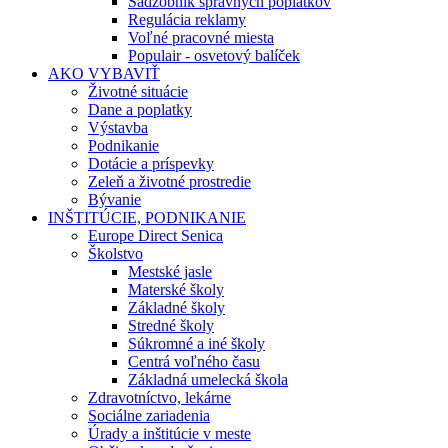
Sadzobník správnych poplatkov
Regulácia reklamy
Voľné pracovné miesta
Populair - osvetový balíček
AKO VYBAVIŤ
Životné situácie
Dane a poplatky
Výstavba
Podnikanie
Dotácie a príspevky
Zeleň a životné prostredie
Bývanie
INŠTITÚCIE, PODNIKANIE
Europe Direct Senica
Školstvo
Mestské jasle
Materské školy
Základné školy
Stredné školy
Súkromné a iné školy
Centrá voľného času
Základná umelecká škola
Zdravotníctvo, lekárne
Sociálne zariadenia
Úrady a inštitúcie v meste