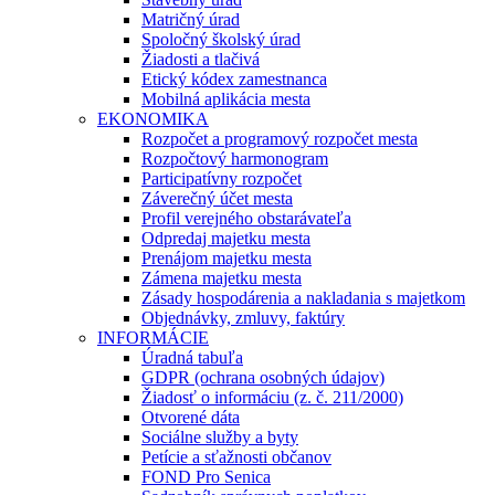
Matričný úrad
Spoločný školský úrad
Žiadosti a tlačivá
Etický kódex zamestnanca
Mobilná aplikácia mesta
EKONOMIKA
Rozpočet a programový rozpočet mesta
Rozpočtový harmonogram
Participatívny rozpočet
Záverečný účet mesta
Profil verejného obstarávateľa
Odpredaj majetku mesta
Prenájom majetku mesta
Zámena majetku mesta
Zásady hospodárenia a nakladania s majetkom
Objednávky, zmluvy, faktúry
INFORMÁCIE
Úradná tabuľa
GDPR (ochrana osobných údajov)
Žiadosť o informáciu (z. č. 211/2000)
Otvorené dáta
Sociálne služby a byty
Petície a sťažnosti občanov
FOND Pro Senica