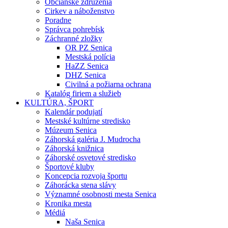
Občianske združenia
Cirkev a náboženstvo
Poradne
Správca pohrebísk
Záchranné zložky
OR PZ Senica
Mestská polícia
HaZZ Senica
DHZ Senica
Civilná a požiarna ochrana
Katalóg firiem a služieb
KULTÚRA, ŠPORT
Kalendár podujatí
Mestské kultúrne stredisko
Múzeum Senica
Záhorská galéria J. Mudrocha
Záhorská knižnica
Záhorské osvetové stredisko
Športové kluby
Koncepcia rozvoja športu
Záhorácka stena slávy
Významné osobnosti mesta Senica
Kronika mesta
Médiá
Naša Senica