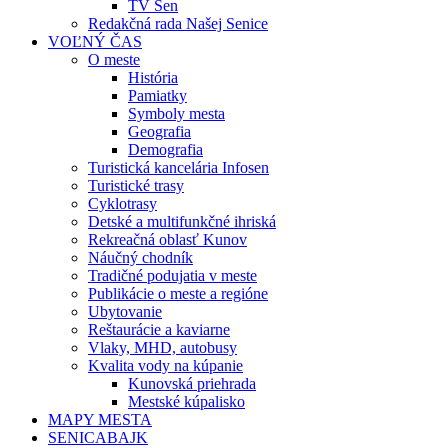
TV Sen
Redakčná rada Našej Senice
VOĽNÝ ČAS
O meste
História
Pamiatky
Symboly mesta
Geografia
Demografia
Turistická kancelária Infosen
Turistické trasy
Cyklotrasy
Detské a multifunkčné ihriská
Rekreačná oblasť Kunov
Náučný chodník
Tradičné podujatia v meste
Publikácie o meste a regióne
Ubytovanie
Reštaurácie a kaviarne
Vlaky, MHD, autobusy
Kvalita vody na kúpanie
Kunovská priehrada
Mestské kúpalisko
MAPY MESTA
SENICABAJK