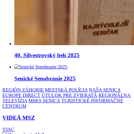
40. Silvestrovský beh 2025
Senické Senobranie 2025
REGIÓN ZÁHORIE
MESTSKÁ POLÍCIA
NAŠA SENICA
EUROPE DIRECT
ÚTULOK PRE ZVIERATÁ
REGIONÁLNA
TELEVÍZIA
MSKS SENICA
TURISTICKÉ INFORMAČNÉ
CENTRUM
VIDEÁ MSZ
VIAC