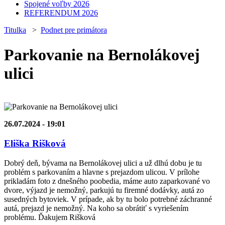
Spojené voľby 2026
REFERENDUM 2026
Titulka
>
Podnet pre primátora
Parkovanie na Bernolákovej
ulici
26.07.2024 - 19:01
Eliška Rišková
Dobrý deň, bývama na Bernolákovej ulici a už dlhú dobu je tu
problém s parkovaním a hlavne s prejazdom ulicou. V prílohe
prikladám foto z dnešného poobedia, máme auto zaparkované vo
dvore, výjazd je nemožný, parkujú tu firemné dodávky, autá zo
susedných bytoviek. V prípade, ak by tu bolo potrebné záchranné
autá, prejazd je nemožný. Na koho sa obrátiť s vyriešením
problému. Ďakujem Rišková