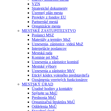
VZN
Strategické dokumenty
Územný plán mesta
Projekty z fondov EU
Partnerské mestá
Organizácie mesta
MESTSKÉ ZASTUPITEĽSTVO
Poslanci MSZ
Materiály a termíny MsZ
Uznesenia, zápisnice, videá MsZ
Interpelácie poslancov
Mestská rada
Komisie pri MsZ
Uznesenia a zápisnice komisií
Mestské výbory
Uznesenia a zápisnice MsV
Etický kódex voleného predstaviteľa
Oznámenia verejných funkcionárov
MESTSKÝ ÚRAD
Úradné hodiny a kontakty
Spýtajte sa MsÚ
Prednosta MsÚ
Organizačná štruktúra MsÚ
Oddelenia MsÚ
Stavebný úrad