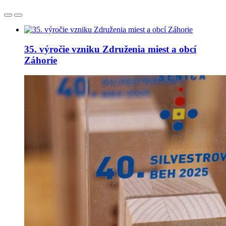
35. výročie vzniku Združenia miest a obcí
Záhorie