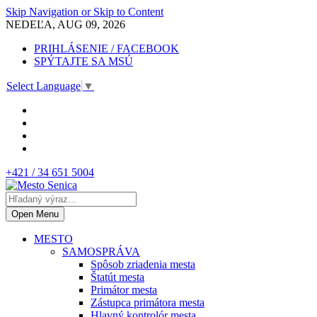
Skip Navigation or Skip to Content
NEDEĽA, AUG 09, 2026
PRIHLÁSENIE / FACEBOOK
SPÝTAJTE SA MSÚ
Select Language
▼
+421 / 34 651 5004
Open Menu
MESTO
SAMOSPRÁVA
Spôsob zriadenia mesta
Štatút mesta
Primátor mesta
Zástupca primátora mesta
Hlavný kontrolór mesta