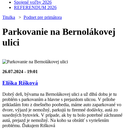
Spojené voľby 2026
REFERENDUM 2026
Titulka
>
Podnet pre primátora
Parkovanie na Bernolákovej
ulici
26.07.2024 - 19:01
Eliška Rišková
Dobrý deň, bývama na Bernolákovej ulici a už dlhú dobu je tu
problém s parkovaním a hlavne s prejazdom ulicou. V prílohe
prikladám foto z dnešného poobedia, máme auto zaparkované vo
dvore, výjazd je nemožný, parkujú tu firemné dodávky, autá zo
susedných bytoviek. V prípade, ak by tu bolo potrebné záchranné
autá, prejazd je nemožný. Na koho sa obrátiť s vyriešením
problému. Ďakujem Rišková