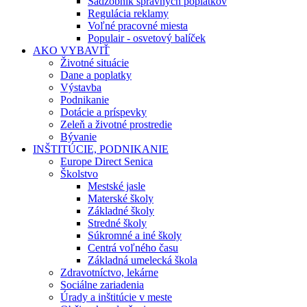
Sadzobník správnych poplatkov
Regulácia reklamy
Voľné pracovné miesta
Populair - osvetový balíček
AKO VYBAVIŤ
Životné situácie
Dane a poplatky
Výstavba
Podnikanie
Dotácie a príspevky
Zeleň a životné prostredie
Bývanie
INŠTITÚCIE, PODNIKANIE
Europe Direct Senica
Školstvo
Mestské jasle
Materské školy
Základné školy
Stredné školy
Súkromné a iné školy
Centrá voľného času
Základná umelecká škola
Zdravotníctvo, lekárne
Sociálne zariadenia
Úrady a inštitúcie v meste