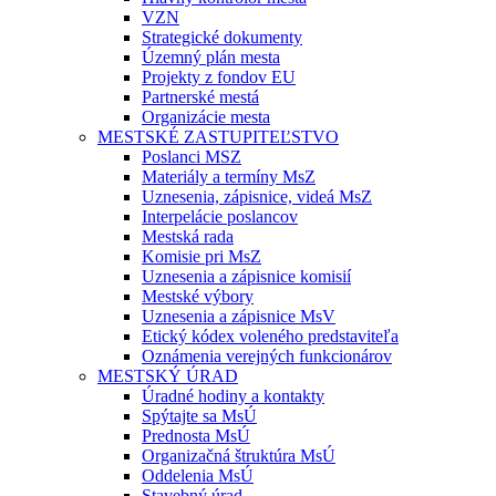
VZN
Strategické dokumenty
Územný plán mesta
Projekty z fondov EU
Partnerské mestá
Organizácie mesta
MESTSKÉ ZASTUPITEĽSTVO
Poslanci MSZ
Materiály a termíny MsZ
Uznesenia, zápisnice, videá MsZ
Interpelácie poslancov
Mestská rada
Komisie pri MsZ
Uznesenia a zápisnice komisií
Mestské výbory
Uznesenia a zápisnice MsV
Etický kódex voleného predstaviteľa
Oznámenia verejných funkcionárov
MESTSKÝ ÚRAD
Úradné hodiny a kontakty
Spýtajte sa MsÚ
Prednosta MsÚ
Organizačná štruktúra MsÚ
Oddelenia MsÚ
Stavebný úrad