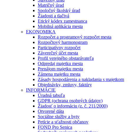
Matričný úrad
Spoločný školský úrad
Žiadosti a tlačivá
Etický kódex zamestnanca
Mobilná aplikácia mesta
EKONOMIKA
Rozpočet a programový rozpočet mesta
Rozpočtový harmonogram
Participatívny rozpočet
Záverečný účet mesta
Profil verejného obstarávateľa
Odpredaj majetku mesta
Prenájom majetku mesta
Zámena majetku mesta
Zásady hospodárenia a nakladania s majetkom
Objednávky, zmluvy, faktúry
INFORMÁCIE
Úradná tabuľa
GDPR (ochrana osobných údajov)
Žiadosť o informáciu (z. č. 211/2000)
Otvorené dáta
Sociálne služby a byty
Petície a sťažnosti občanov
FOND Pro Senica