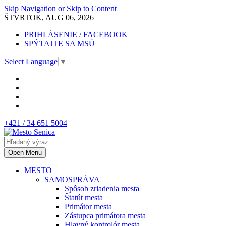
Skip Navigation or Skip to Content
ŠTVRTOK, AUG 06, 2026
PRIHLÁSENIE / FACEBOOK
SPÝTAJTE SA MSÚ
Select Language
▼
+421 / 34 651 5004
Open Menu
MESTO
SAMOSPRÁVA
Spôsob zriadenia mesta
Štatút mesta
Primátor mesta
Zástupca primátora mesta
Hlavný kontrolór mesta