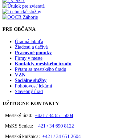
PRE OBČANA
Úradná tabuľa
Žiadosti a tlačivá
Pracovné ponuky
Firmy v meste
Kontakty mestského úradu
Pýtam sa mestského úradu
VZN
Sociálne služby
Pohotovosť lekární
Stavebný úrad
UŽITOČNÉ KONTAKTY
Mestský úrad:
+421 / 34 651 5004
MsKS Senica:
+421 / 34 690 8122
Mestská knižnica:
+421 / 34 651 2604