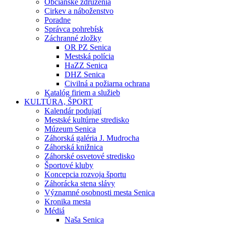
Občianske združenia
Cirkev a náboženstvo
Poradne
Správca pohrebísk
Záchranné zložky
OR PZ Senica
Mestská polícia
HaZZ Senica
DHZ Senica
Civilná a požiarna ochrana
Katalóg firiem a služieb
KULTÚRA, ŠPORT
Kalendár podujatí
Mestské kultúrne stredisko
Múzeum Senica
Záhorská galéria J. Mudrocha
Záhorská knižnica
Záhorské osvetové stredisko
Športové kluby
Koncepcia rozvoja športu
Záhorácka stena slávy
Významné osobnosti mesta Senica
Kronika mesta
Médiá
Naša Senica