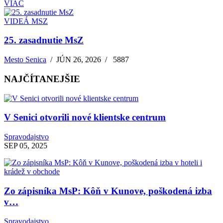
VIAC
VIDEÁ MSZ
25. zasadnutie MsZ
Mesto Senica
/
JÚN 26, 2026
/
5887
NAJČÍTANEJŠIE
V Senici otvorili nové klientske centrum
Spravodajstvo
SEP 05, 2025
Zo zápisníka MsP: Kôň v Kunove, poškodená izba
v…
Spravodajstvo