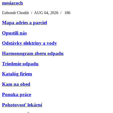
mesiacoch
Ľubomír Chodúr
/
AUG 04, 2026
/
186
Mapa adries a parciel
Opustili nás
Odstávky elektriny a vody
Harmonogram zberu odpadu
Triedenie odpadu
Katalóg firiem
Kam na obed
Ponuka práce
Pohotovosť lekární