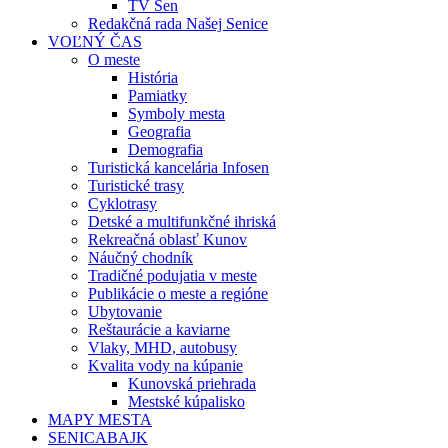
TV Sen
Redakčná rada Našej Senice
VOĽNÝ ČAS
O meste
História
Pamiatky
Symboly mesta
Geografia
Demografia
Turistická kancelária Infosen
Turistické trasy
Cyklotrasy
Detské a multifunkčné ihriská
Rekreačná oblasť Kunov
Náučný chodník
Tradičné podujatia v meste
Publikácie o meste a regióne
Ubytovanie
Reštaurácie a kaviarne
Vlaky, MHD, autobusy
Kvalita vody na kúpanie
Kunovská priehrada
Mestské kúpalisko
MAPY MESTA
SENICABAJK