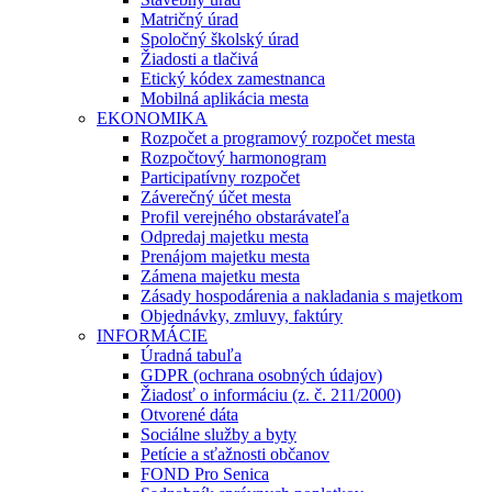
Matričný úrad
Spoločný školský úrad
Žiadosti a tlačivá
Etický kódex zamestnanca
Mobilná aplikácia mesta
EKONOMIKA
Rozpočet a programový rozpočet mesta
Rozpočtový harmonogram
Participatívny rozpočet
Záverečný účet mesta
Profil verejného obstarávateľa
Odpredaj majetku mesta
Prenájom majetku mesta
Zámena majetku mesta
Zásady hospodárenia a nakladania s majetkom
Objednávky, zmluvy, faktúry
INFORMÁCIE
Úradná tabuľa
GDPR (ochrana osobných údajov)
Žiadosť o informáciu (z. č. 211/2000)
Otvorené dáta
Sociálne služby a byty
Petície a sťažnosti občanov
FOND Pro Senica