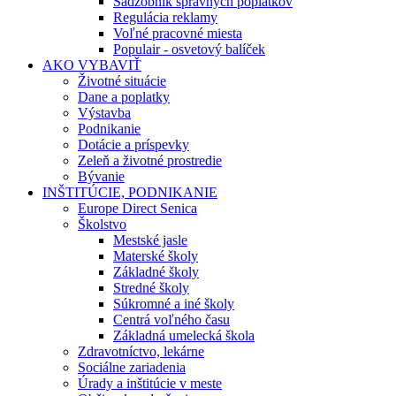
Sadzobník správnych poplatkov
Regulácia reklamy
Voľné pracovné miesta
Populair - osvetový balíček
AKO VYBAVIŤ
Životné situácie
Dane a poplatky
Výstavba
Podnikanie
Dotácie a príspevky
Zeleň a životné prostredie
Bývanie
INŠTITÚCIE, PODNIKANIE
Europe Direct Senica
Školstvo
Mestské jasle
Materské školy
Základné školy
Stredné školy
Súkromné a iné školy
Centrá voľného času
Základná umelecká škola
Zdravotníctvo, lekárne
Sociálne zariadenia
Úrady a inštitúcie v meste