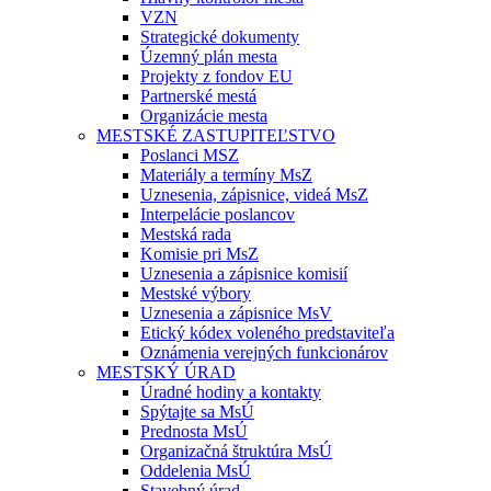
VZN
Strategické dokumenty
Územný plán mesta
Projekty z fondov EU
Partnerské mestá
Organizácie mesta
MESTSKÉ ZASTUPITEĽSTVO
Poslanci MSZ
Materiály a termíny MsZ
Uznesenia, zápisnice, videá MsZ
Interpelácie poslancov
Mestská rada
Komisie pri MsZ
Uznesenia a zápisnice komisií
Mestské výbory
Uznesenia a zápisnice MsV
Etický kódex voleného predstaviteľa
Oznámenia verejných funkcionárov
MESTSKÝ ÚRAD
Úradné hodiny a kontakty
Spýtajte sa MsÚ
Prednosta MsÚ
Organizačná štruktúra MsÚ
Oddelenia MsÚ
Stavebný úrad