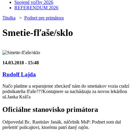
Spojené voľby 2026
REFERENDUM 2026
Titulka
>
Podnet pre primátora
Smetie-fľaše/sklo
14.03.2018 - 15:48
Rudolf Lajda
Načo platíme a separujeme zber,keď nám do smetiakov vozia cudzí
podnikatelia fľaše???Kontajnere sa nachádzaju za novou lekárňou
ul.Janka Kráľa
Oficiálne stanovisko primátora
Odpovedal Bc. Rastislav Janák, náčelník MsP: Podnet som dal
prešetriť policajtovi, ktorému patrí daný rajón.