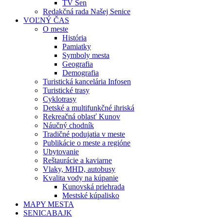
TV Sen
Redakčná rada Našej Senice
VOĽNÝ ČAS
O meste
História
Pamiatky
Symboly mesta
Geografia
Demografia
Turistická kancelária Infosen
Turistické trasy
Cyklotrasy
Detské a multifunkčné ihriská
Rekreačná oblasť Kunov
Náučný chodník
Tradičné podujatia v meste
Publikácie o meste a regióne
Ubytovanie
Reštaurácie a kaviarne
Vlaky, MHD, autobusy
Kvalita vody na kúpanie
Kunovská priehrada
Mestské kúpalisko
MAPY MESTA
SENICABAJK