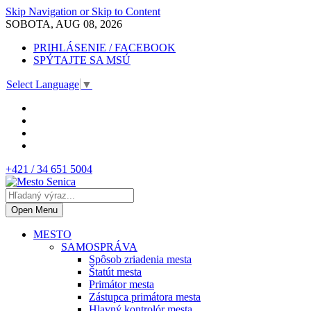
Skip Navigation or Skip to Content
SOBOTA, AUG 08, 2026
PRIHLÁSENIE / FACEBOOK
SPÝTAJTE SA MSÚ
Select Language
▼
+421 / 34 651 5004
Open Menu
MESTO
SAMOSPRÁVA
Spôsob zriadenia mesta
Štatút mesta
Primátor mesta
Zástupca primátora mesta
Hlavný kontrolór mesta