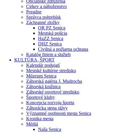
Občianske združenia
Cirkev a náboženstvo
Poradne
Správca pohrebísk
Záchranné zložky
OR PZ Senica
Mestská polícia
HaZZ Senica
DHZ Senica
Civilná a požiarna ochrana
Katalóg firiem a služieb
KULTÚRA, ŠPORT
Kalendár podujatí
Mestské kultúrne stredisko
Múzeum Senica
Záhorská galéria J. Mudrocha
Záhorská knižnica
Záhorské osvetové stredisko
Športové kluby
Koncepcia rozvoja športu
Záhorácka stena slávy
Významné osobnosti mesta Senica
Kronika mesta
Médiá
Naša Senica