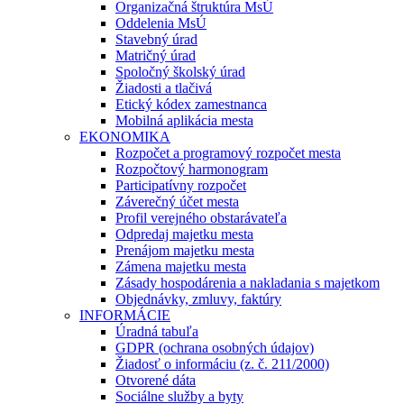
Organizačná štruktúra MsÚ
Oddelenia MsÚ
Stavebný úrad
Matričný úrad
Spoločný školský úrad
Žiadosti a tlačivá
Etický kódex zamestnanca
Mobilná aplikácia mesta
EKONOMIKA
Rozpočet a programový rozpočet mesta
Rozpočtový harmonogram
Participatívny rozpočet
Záverečný účet mesta
Profil verejného obstarávateľa
Odpredaj majetku mesta
Prenájom majetku mesta
Zámena majetku mesta
Zásady hospodárenia a nakladania s majetkom
Objednávky, zmluvy, faktúry
INFORMÁCIE
Úradná tabuľa
GDPR (ochrana osobných údajov)
Žiadosť o informáciu (z. č. 211/2000)
Otvorené dáta
Sociálne služby a byty