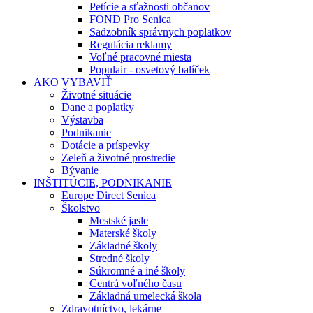
Petície a sťažnosti občanov
FOND Pro Senica
Sadzobník správnych poplatkov
Regulácia reklamy
Voľné pracovné miesta
Populair - osvetový balíček
AKO VYBAVIŤ
Životné situácie
Dane a poplatky
Výstavba
Podnikanie
Dotácie a príspevky
Zeleň a životné prostredie
Bývanie
INŠTITÚCIE, PODNIKANIE
Europe Direct Senica
Školstvo
Mestské jasle
Materské školy
Základné školy
Stredné školy
Súkromné a iné školy
Centrá voľného času
Základná umelecká škola
Zdravotníctvo, lekárne