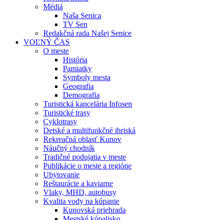
Médiá
Naša Senica
TV Sen
Redakčná rada Našej Senice
VOĽNÝ ČAS
O meste
História
Pamiatky
Symboly mesta
Geografia
Demografia
Turistická kancelária Infosen
Turistické trasy
Cyklotrasy
Detské a multifunkčné ihriská
Rekreačná oblasť Kunov
Náučný chodník
Tradičné podujatia v meste
Publikácie o meste a regióne
Ubytovanie
Reštaurácie a kaviarne
Vlaky, MHD, autobusy
Kvalita vody na kúpanie
Kunovská priehrada
Mestské kúpalisko