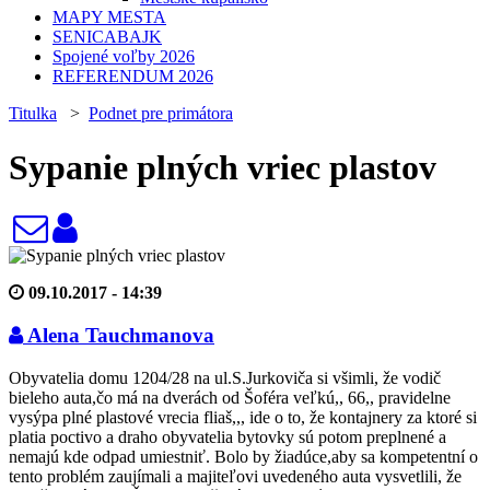
MAPY MESTA
SENICABAJK
Spojené voľby 2026
REFERENDUM 2026
Titulka
>
Podnet pre primátora
Sypanie plných vriec plastov
09.10.2017 - 14:39
Alena Tauchmanova
Obyvatelia domu 1204/28 na ul.S.Jurkoviča si všimli, že vodič
bieleho auta,čo má na dverách od Šoféra veľkú,, 66,, pravidelne
vysýpa plné plastové vrecia fliaš,,, ide o to, že kontajnery za ktoré si
platia poctivo a draho obyvatelia bytovky sú potom preplnené a
nemajú kde odpad umiestniť. Bolo by žiadúce,aby sa kompetentní o
tento problém zaujímali a majiteľovi uvedeného auta vysvetlili, že