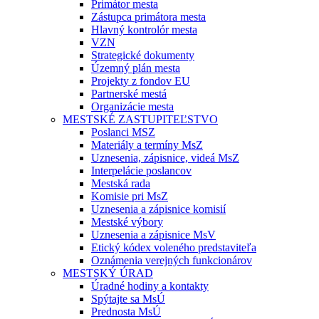
Primátor mesta
Zástupca primátora mesta
Hlavný kontrolór mesta
VZN
Strategické dokumenty
Územný plán mesta
Projekty z fondov EU
Partnerské mestá
Organizácie mesta
MESTSKÉ ZASTUPITEĽSTVO
Poslanci MSZ
Materiály a termíny MsZ
Uznesenia, zápisnice, videá MsZ
Interpelácie poslancov
Mestská rada
Komisie pri MsZ
Uznesenia a zápisnice komisií
Mestské výbory
Uznesenia a zápisnice MsV
Etický kódex voleného predstaviteľa
Oznámenia verejných funkcionárov
MESTSKÝ ÚRAD
Úradné hodiny a kontakty
Spýtajte sa MsÚ
Prednosta MsÚ