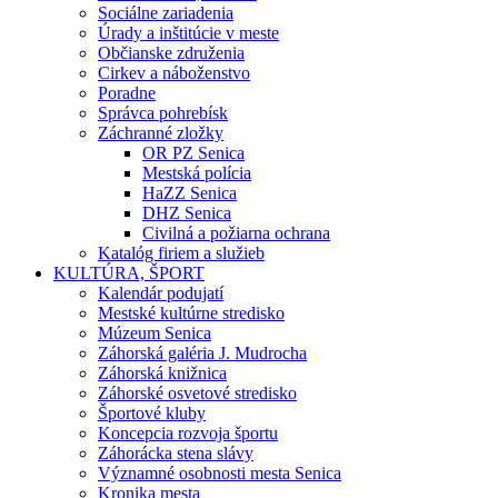
Sociálne zariadenia
Úrady a inštitúcie v meste
Občianske združenia
Cirkev a náboženstvo
Poradne
Správca pohrebísk
Záchranné zložky
OR PZ Senica
Mestská polícia
HaZZ Senica
DHZ Senica
Civilná a požiarna ochrana
Katalóg firiem a služieb
KULTÚRA, ŠPORT
Kalendár podujatí
Mestské kultúrne stredisko
Múzeum Senica
Záhorská galéria J. Mudrocha
Záhorská knižnica
Záhorské osvetové stredisko
Športové kluby
Koncepcia rozvoja športu
Záhorácka stena slávy
Významné osobnosti mesta Senica
Kronika mesta