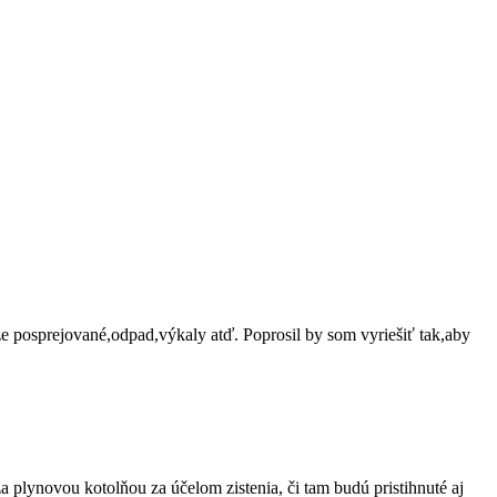
e posprejované,odpad,výkaly atď. Poprosil by som vyriešiť tak,aby
a plynovou kotolňou za účelom zistenia, či tam budú pristihnuté aj