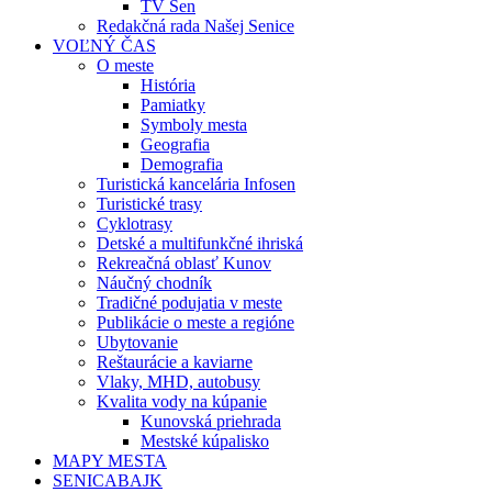
TV Sen
Redakčná rada Našej Senice
VOĽNÝ ČAS
O meste
História
Pamiatky
Symboly mesta
Geografia
Demografia
Turistická kancelária Infosen
Turistické trasy
Cyklotrasy
Detské a multifunkčné ihriská
Rekreačná oblasť Kunov
Náučný chodník
Tradičné podujatia v meste
Publikácie o meste a regióne
Ubytovanie
Reštaurácie a kaviarne
Vlaky, MHD, autobusy
Kvalita vody na kúpanie
Kunovská priehrada
Mestské kúpalisko
MAPY MESTA
SENICABAJK