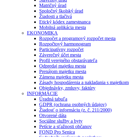
Matričný úrad
Spoločný školský úrad
Žiadosti a tlačivá
Etický kódex zamestnanca
Mobilná aplikácia mesta
EKONOMIKA
Rozpočet a programový rozpočet mesta
Rozpočtový harmonogram
Participatívny rozpočet
Záverečný účet mesta
Profil verejného obstarávateľa
Odpredaj majetku mesta
Prenájom majetku mesta
Zámena majetku mesta
Zásady hospodárenia a nakladania s majetkom
Objednávky, zmluvy, faktúry
INFORMÁCIE
Úradná tabuľa
GDPR (ochrana osobných údajov)
Žiadosť o informáciu (z. č. 211/2000)
Otvorené dáta
Sociálne služby a byty
Petície a sťažnosti občanov
FOND Pro Senica