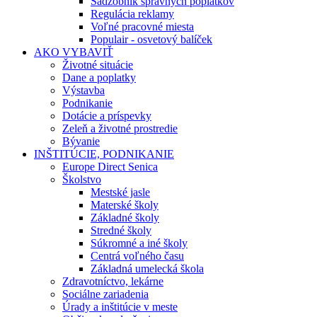
Sadzobník správnych poplatkov
Regulácia reklamy
Voľné pracovné miesta
Populair - osvetový balíček
AKO VYBAVIŤ
Životné situácie
Dane a poplatky
Výstavba
Podnikanie
Dotácie a príspevky
Zeleň a životné prostredie
Bývanie
INŠTITÚCIE, PODNIKANIE
Europe Direct Senica
Školstvo
Mestské jasle
Materské školy
Základné školy
Stredné školy
Súkromné a iné školy
Centrá voľného času
Základná umelecká škola
Zdravotníctvo, lekárne
Sociálne zariadenia
Úrady a inštitúcie v meste