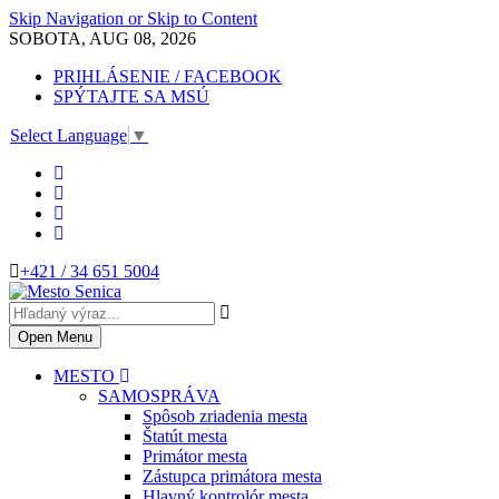
Skip Navigation or Skip to Content
SOBOTA, AUG 08, 2026
PRIHLÁSENIE / FACEBOOK
SPÝTAJTE SA MSÚ
Select Language
▼
+421 / 34 651 5004
Open Menu
MESTO
SAMOSPRÁVA
Spôsob zriadenia mesta
Štatút mesta
Primátor mesta
Zástupca primátora mesta
Hlavný kontrolór mesta