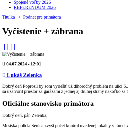
Spojené voľby 2026
REFERENDUM 2026
Titulka
>
Podnet pre primátora
Vyčistenie + zábrana
04.07.2024 - 12:01
Lukáš Zelenka
Dobrý deň Poprosil by som vyriešiť už dlhoročný problém na ulici S
sa uzatvoril priestor za garážami z jednej aj druhej strany nakoľko s
Oficiálne stanovisko primátora
Dobrý deň, pán Zelenka,
Mestská polícia Senica zvýši počet kontrol uvedenej lokality v rámci 