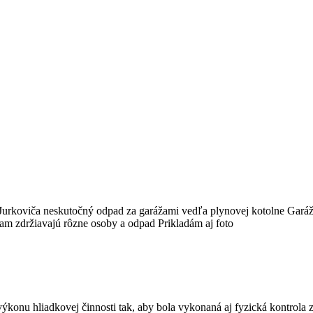
.Jurkoviča neskutočný odpad za garážami vedľa plynovej kotolne Garáž
a tam zdržiavajú rôzne osoby a odpad Prikladám aj foto
výkonu hliadkovej činnosti tak, aby bola vykonaná aj fyzická kontrola z