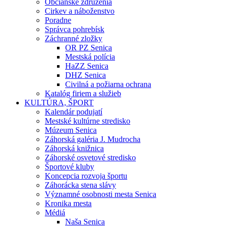
Občianske združenia
Cirkev a náboženstvo
Poradne
Správca pohrebísk
Záchranné zložky
OR PZ Senica
Mestská polícia
HaZZ Senica
DHZ Senica
Civilná a požiarna ochrana
Katalóg firiem a služieb
KULTÚRA, ŠPORT
Kalendár podujatí
Mestské kultúrne stredisko
Múzeum Senica
Záhorská galéria J. Mudrocha
Záhorská knižnica
Záhorské osvetové stredisko
Športové kluby
Koncepcia rozvoja športu
Záhorácka stena slávy
Významné osobnosti mesta Senica
Kronika mesta
Médiá
Naša Senica