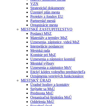
VZN
Strategické dokumenty
Územný plán mesta
Projekty z fondov EU
Partnerské mestá
Organizácie mesta
MESTSKÉ ZASTUPITEĽSTVO
Poslanci MSZ
Materiály a termíny MsZ
Uznesenia, zápisnice, videá MsZ
Interpelácie poslancov
Mestská rada
Komisie pri MsZ
Uznesenia a zápisnice komisií
Mestské výbory
Uznesenia a zápisnice MsV
Etický kódex voleného predstaviteľa
Oznámenia verejných funkcionárov
MESTSKÝ ÚRAD
Úradné hodiny a kontakty
Spýtajte sa MsÚ
Prednosta MsÚ
Organizačná štruktúra MsÚ
Oddelenia MsÚ
Stavebný úrad