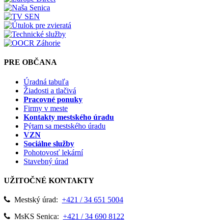
PRE OBČANA
Úradná tabuľa
Žiadosti a tlačivá
Pracovné ponuky
Firmy v meste
Kontakty mestského úradu
Pýtam sa mestského úradu
VZN
Sociálne služby
Pohotovosť lekární
Stavebný úrad
UŽITOČNÉ KONTAKTY
Mestský úrad:
+421 / 34 651 5004
MsKS Senica:
+421 / 34 690 8122