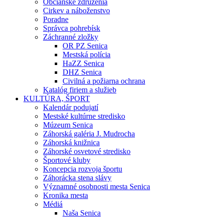
Občianske združenia
Cirkev a náboženstvo
Poradne
Správca pohrebísk
Záchranné zložky
OR PZ Senica
Mestská polícia
HaZZ Senica
DHZ Senica
Civilná a požiarna ochrana
Katalóg firiem a služieb
KULTÚRA, ŠPORT
Kalendár podujatí
Mestské kultúrne stredisko
Múzeum Senica
Záhorská galéria J. Mudrocha
Záhorská knižnica
Záhorské osvetové stredisko
Športové kluby
Koncepcia rozvoja športu
Záhorácka stena slávy
Významné osobnosti mesta Senica
Kronika mesta
Médiá
Naša Senica