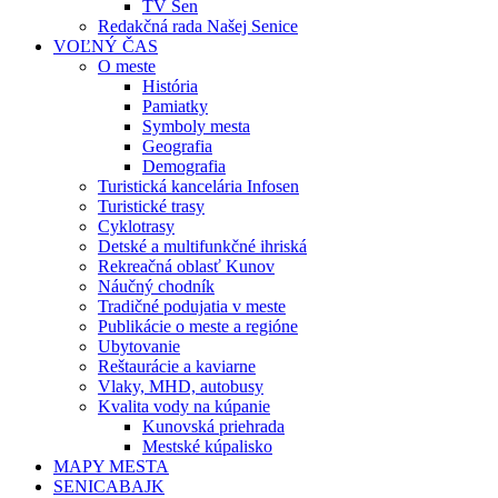
TV Sen
Redakčná rada Našej Senice
VOĽNÝ ČAS
O meste
História
Pamiatky
Symboly mesta
Geografia
Demografia
Turistická kancelária Infosen
Turistické trasy
Cyklotrasy
Detské a multifunkčné ihriská
Rekreačná oblasť Kunov
Náučný chodník
Tradičné podujatia v meste
Publikácie o meste a regióne
Ubytovanie
Reštaurácie a kaviarne
Vlaky, MHD, autobusy
Kvalita vody na kúpanie
Kunovská priehrada
Mestské kúpalisko
MAPY MESTA
SENICABAJK