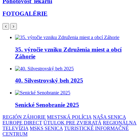
Pohotovosť lekární
FOTOGALÉRIE
35. výročie vzniku Združenia miest a obcí
Záhorie
40. Silvestrovský beh 2025
Senické Senobranie 2025
REGIÓN ZÁHORIE
MESTSKÁ POLÍCIA
NAŠA SENICA
EUROPE DIRECT
ÚTULOK PRE ZVIERATÁ
REGIONÁLNA
TELEVÍZIA
MSKS SENICA
TURISTICKÉ INFORMAČNÉ
CENTRUM