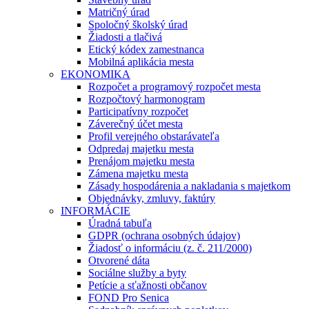
Matričný úrad
Spoločný školský úrad
Žiadosti a tlačivá
Etický kódex zamestnanca
Mobilná aplikácia mesta
EKONOMIKA
Rozpočet a programový rozpočet mesta
Rozpočtový harmonogram
Participatívny rozpočet
Záverečný účet mesta
Profil verejného obstarávateľa
Odpredaj majetku mesta
Prenájom majetku mesta
Zámena majetku mesta
Zásady hospodárenia a nakladania s majetkom
Objednávky, zmluvy, faktúry
INFORMÁCIE
Úradná tabuľa
GDPR (ochrana osobných údajov)
Žiadosť o informáciu (z. č. 211/2000)
Otvorené dáta
Sociálne služby a byty
Petície a sťažnosti občanov
FOND Pro Senica