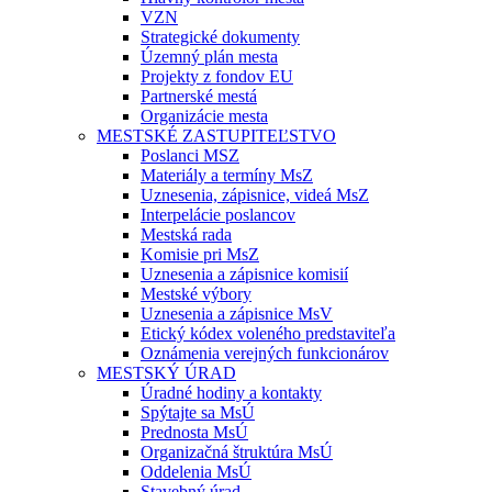
VZN
Strategické dokumenty
Územný plán mesta
Projekty z fondov EU
Partnerské mestá
Organizácie mesta
MESTSKÉ ZASTUPITEĽSTVO
Poslanci MSZ
Materiály a termíny MsZ
Uznesenia, zápisnice, videá MsZ
Interpelácie poslancov
Mestská rada
Komisie pri MsZ
Uznesenia a zápisnice komisií
Mestské výbory
Uznesenia a zápisnice MsV
Etický kódex voleného predstaviteľa
Oznámenia verejných funkcionárov
MESTSKÝ ÚRAD
Úradné hodiny a kontakty
Spýtajte sa MsÚ
Prednosta MsÚ
Organizačná štruktúra MsÚ
Oddelenia MsÚ
Stavebný úrad