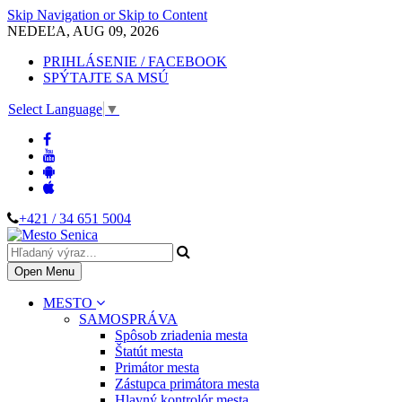
Skip Navigation or Skip to Content
NEDEĽA, AUG 09, 2026
PRIHLÁSENIE / FACEBOOK
SPÝTAJTE SA MSÚ
Select Language
▼
+421 / 34 651 5004
Open Menu
MESTO
SAMOSPRÁVA
Spôsob zriadenia mesta
Štatút mesta
Primátor mesta
Zástupca primátora mesta
Hlavný kontrolór mesta