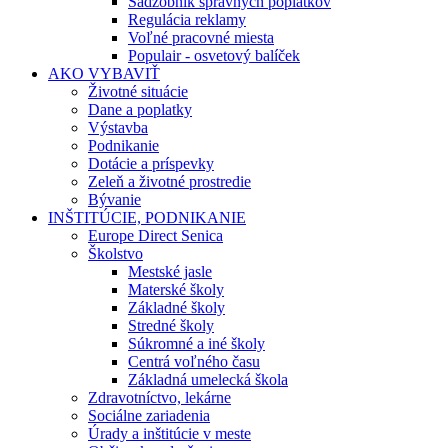
Sadzobník správnych poplatkov
Regulácia reklamy
Voľné pracovné miesta
Populair - osvetový balíček
AKO VYBAVIŤ
Životné situácie
Dane a poplatky
Výstavba
Podnikanie
Dotácie a príspevky
Zeleň a životné prostredie
Bývanie
INŠTITÚCIE, PODNIKANIE
Europe Direct Senica
Školstvo
Mestské jasle
Materské školy
Základné školy
Stredné školy
Súkromné a iné školy
Centrá voľného času
Základná umelecká škola
Zdravotníctvo, lekárne
Sociálne zariadenia
Úrady a inštitúcie v meste