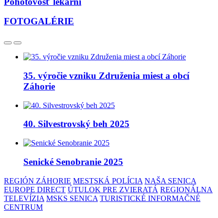
Pohotovosť lekární
FOTOGALÉRIE
35. výročie vzniku Združenia miest a obcí
Záhorie
40. Silvestrovský beh 2025
Senické Senobranie 2025
REGIÓN ZÁHORIE
MESTSKÁ POLÍCIA
NAŠA SENICA
EUROPE DIRECT
ÚTULOK PRE ZVIERATÁ
REGIONÁLNA
TELEVÍZIA
MSKS SENICA
TURISTICKÉ INFORMAČNÉ
CENTRUM