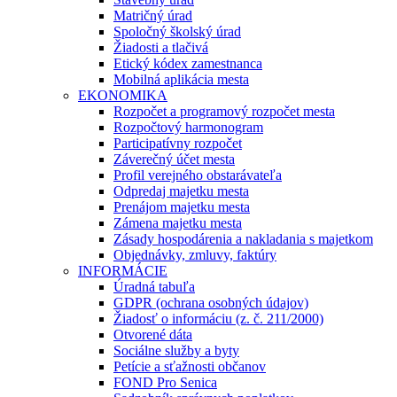
Matričný úrad
Spoločný školský úrad
Žiadosti a tlačivá
Etický kódex zamestnanca
Mobilná aplikácia mesta
EKONOMIKA
Rozpočet a programový rozpočet mesta
Rozpočtový harmonogram
Participatívny rozpočet
Záverečný účet mesta
Profil verejného obstarávateľa
Odpredaj majetku mesta
Prenájom majetku mesta
Zámena majetku mesta
Zásady hospodárenia a nakladania s majetkom
Objednávky, zmluvy, faktúry
INFORMÁCIE
Úradná tabuľa
GDPR (ochrana osobných údajov)
Žiadosť o informáciu (z. č. 211/2000)
Otvorené dáta
Sociálne služby a byty
Petície a sťažnosti občanov
FOND Pro Senica