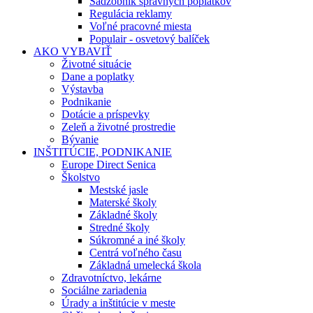
Sadzobník správnych poplatkov
Regulácia reklamy
Voľné pracovné miesta
Populair - osvetový balíček
AKO VYBAVIŤ
Životné situácie
Dane a poplatky
Výstavba
Podnikanie
Dotácie a príspevky
Zeleň a životné prostredie
Bývanie
INŠTITÚCIE, PODNIKANIE
Europe Direct Senica
Školstvo
Mestské jasle
Materské školy
Základné školy
Stredné školy
Súkromné a iné školy
Centrá voľného času
Základná umelecká škola
Zdravotníctvo, lekárne
Sociálne zariadenia
Úrady a inštitúcie v meste