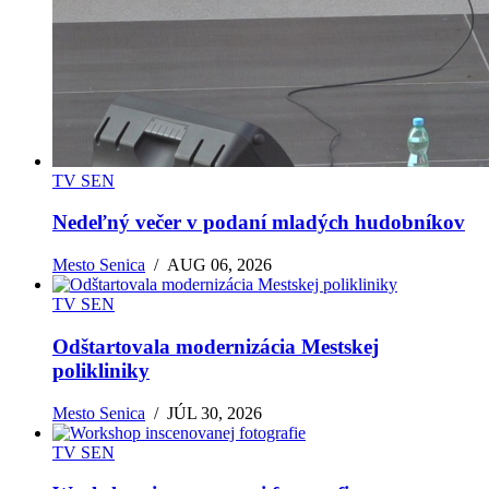
TV SEN
Nedeľný večer v podaní mladých hudobníkov
Mesto Senica
/
AUG 06, 2026
TV SEN
Odštartovala modernizácia Mestskej
polikliniky
Mesto Senica
/
JÚL 30, 2026
TV SEN