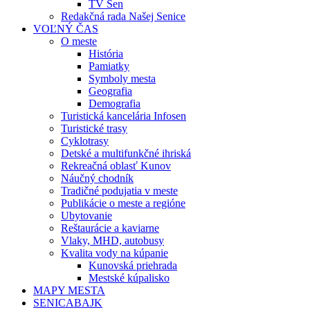
TV Sen
Redakčná rada Našej Senice
VOĽNÝ ČAS
O meste
História
Pamiatky
Symboly mesta
Geografia
Demografia
Turistická kancelária Infosen
Turistické trasy
Cyklotrasy
Detské a multifunkčné ihriská
Rekreačná oblasť Kunov
Náučný chodník
Tradičné podujatia v meste
Publikácie o meste a regióne
Ubytovanie
Reštaurácie a kaviarne
Vlaky, MHD, autobusy
Kvalita vody na kúpanie
Kunovská priehrada
Mestské kúpalisko
MAPY MESTA
SENICABAJK