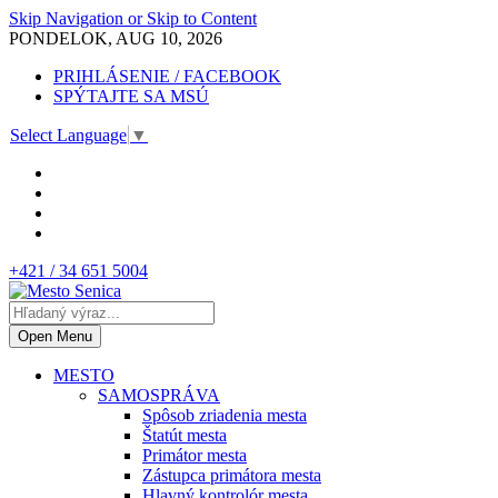
Skip Navigation or Skip to Content
PONDELOK, AUG 10, 2026
PRIHLÁSENIE / FACEBOOK
SPÝTAJTE SA MSÚ
Select Language
▼
+421 / 34 651 5004
Open Menu
MESTO
SAMOSPRÁVA
Spôsob zriadenia mesta
Štatút mesta
Primátor mesta
Zástupca primátora mesta
Hlavný kontrolór mesta