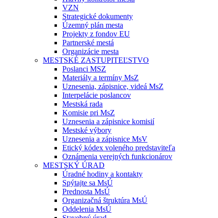
VZN
Strategické dokumenty
Územný plán mesta
Projekty z fondov EU
Partnerské mestá
Organizácie mesta
MESTSKÉ ZASTUPITEĽSTVO
Poslanci MSZ
Materiály a termíny MsZ
Uznesenia, zápisnice, videá MsZ
Interpelácie poslancov
Mestská rada
Komisie pri MsZ
Uznesenia a zápisnice komisií
Mestské výbory
Uznesenia a zápisnice MsV
Etický kódex voleného predstaviteľa
Oznámenia verejných funkcionárov
MESTSKÝ ÚRAD
Úradné hodiny a kontakty
Spýtajte sa MsÚ
Prednosta MsÚ
Organizačná štruktúra MsÚ
Oddelenia MsÚ
Stavebný úrad