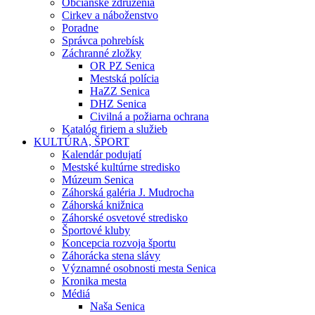
Občianske združenia
Cirkev a náboženstvo
Poradne
Správca pohrebísk
Záchranné zložky
OR PZ Senica
Mestská polícia
HaZZ Senica
DHZ Senica
Civilná a požiarna ochrana
Katalóg firiem a služieb
KULTÚRA, ŠPORT
Kalendár podujatí
Mestské kultúrne stredisko
Múzeum Senica
Záhorská galéria J. Mudrocha
Záhorská knižnica
Záhorské osvetové stredisko
Športové kluby
Koncepcia rozvoja športu
Záhorácka stena slávy
Významné osobnosti mesta Senica
Kronika mesta
Médiá
Naša Senica