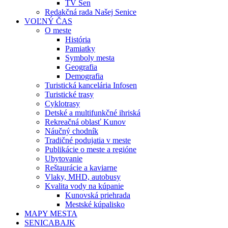
TV Sen
Redakčná rada Našej Senice
VOĽNÝ ČAS
O meste
História
Pamiatky
Symboly mesta
Geografia
Demografia
Turistická kancelária Infosen
Turistické trasy
Cyklotrasy
Detské a multifunkčné ihriská
Rekreačná oblasť Kunov
Náučný chodník
Tradičné podujatia v meste
Publikácie o meste a regióne
Ubytovanie
Reštaurácie a kaviarne
Vlaky, MHD, autobusy
Kvalita vody na kúpanie
Kunovská priehrada
Mestské kúpalisko
MAPY MESTA
SENICABAJK