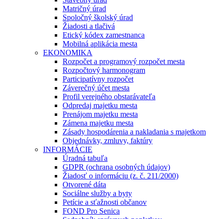
Matričný úrad
Spoločný školský úrad
Žiadosti a tlačivá
Etický kódex zamestnanca
Mobilná aplikácia mesta
EKONOMIKA
Rozpočet a programový rozpočet mesta
Rozpočtový harmonogram
Participatívny rozpočet
Záverečný účet mesta
Profil verejného obstarávateľa
Odpredaj majetku mesta
Prenájom majetku mesta
Zámena majetku mesta
Zásady hospodárenia a nakladania s majetkom
Objednávky, zmluvy, faktúry
INFORMÁCIE
Úradná tabuľa
GDPR (ochrana osobných údajov)
Žiadosť o informáciu (z. č. 211/2000)
Otvorené dáta
Sociálne služby a byty
Petície a sťažnosti občanov
FOND Pro Senica