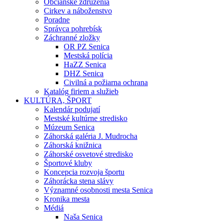
Občianske združenia
Cirkev a náboženstvo
Poradne
Správca pohrebísk
Záchranné zložky
OR PZ Senica
Mestská polícia
HaZZ Senica
DHZ Senica
Civilná a požiarna ochrana
Katalóg firiem a služieb
KULTÚRA, ŠPORT
Kalendár podujatí
Mestské kultúrne stredisko
Múzeum Senica
Záhorská galéria J. Mudrocha
Záhorská knižnica
Záhorské osvetové stredisko
Športové kluby
Koncepcia rozvoja športu
Záhorácka stena slávy
Významné osobnosti mesta Senica
Kronika mesta
Médiá
Naša Senica