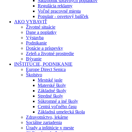
Sadzobník správnych poplatkov
Regulácia reklamy
Voľné pracovné miesta
Populair - osvetový balíček
AKO VYBAVIŤ
Životné situácie
Dane a poplatky
Výstavba
Podnikanie
Dotácie a príspevky
Zeleň a životné prostredie
Bývanie
INŠTITÚCIE, PODNIKANIE
Europe Direct Senica
Školstvo
Mestské jasle
Materské školy
Základné školy
Stredné školy
Súkromné a iné školy
Centrá voľného času
Základná umelecká škola
Zdravotníctvo, lekárne
Sociálne zariadenia
Úrady a inštitúcie v meste