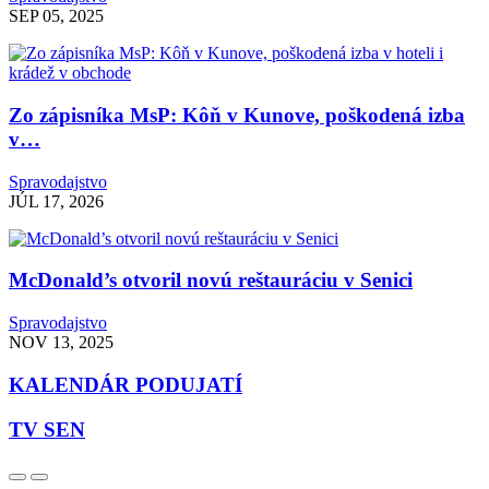
SEP 05, 2025
Zo zápisníka MsP: Kôň v Kunove, poškodená izba
v…
Spravodajstvo
JÚL 17, 2026
McDonald’s otvoril novú reštauráciu v Senici
Spravodajstvo
NOV 13, 2025
KALENDÁR PODUJATÍ
TV SEN