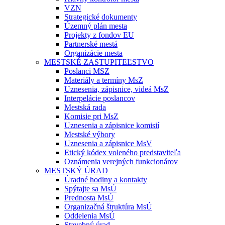
VZN
Strategické dokumenty
Územný plán mesta
Projekty z fondov EU
Partnerské mestá
Organizácie mesta
MESTSKÉ ZASTUPITEĽSTVO
Poslanci MSZ
Materiály a termíny MsZ
Uznesenia, zápisnice, videá MsZ
Interpelácie poslancov
Mestská rada
Komisie pri MsZ
Uznesenia a zápisnice komisií
Mestské výbory
Uznesenia a zápisnice MsV
Etický kódex voleného predstaviteľa
Oznámenia verejných funkcionárov
MESTSKÝ ÚRAD
Úradné hodiny a kontakty
Spýtajte sa MsÚ
Prednosta MsÚ
Organizačná štruktúra MsÚ
Oddelenia MsÚ
Stavebný úrad