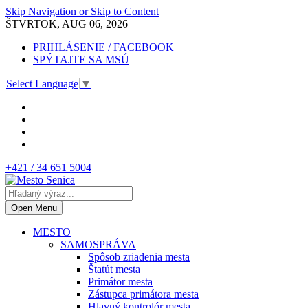
Skip Navigation or Skip to Content
ŠTVRTOK, AUG 06, 2026
PRIHLÁSENIE / FACEBOOK
SPÝTAJTE SA MSÚ
Select Language
▼
+421 / 34 651 5004
Open Menu
MESTO
SAMOSPRÁVA
Spôsob zriadenia mesta
Štatút mesta
Primátor mesta
Zástupca primátora mesta
Hlavný kontrolór mesta