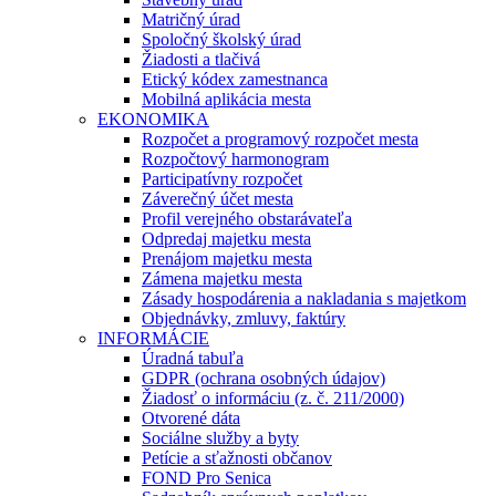
Matričný úrad
Spoločný školský úrad
Žiadosti a tlačivá
Etický kódex zamestnanca
Mobilná aplikácia mesta
EKONOMIKA
Rozpočet a programový rozpočet mesta
Rozpočtový harmonogram
Participatívny rozpočet
Záverečný účet mesta
Profil verejného obstarávateľa
Odpredaj majetku mesta
Prenájom majetku mesta
Zámena majetku mesta
Zásady hospodárenia a nakladania s majetkom
Objednávky, zmluvy, faktúry
INFORMÁCIE
Úradná tabuľa
GDPR (ochrana osobných údajov)
Žiadosť o informáciu (z. č. 211/2000)
Otvorené dáta
Sociálne služby a byty
Petície a sťažnosti občanov
FOND Pro Senica