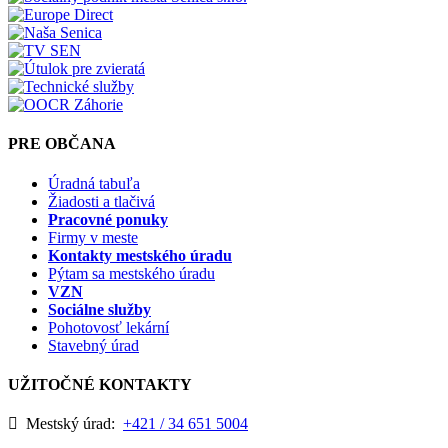
PRE OBČANA
Úradná tabuľa
Žiadosti a tlačivá
Pracovné ponuky
Firmy v meste
Kontakty mestského úradu
Pýtam sa mestského úradu
VZN
Sociálne služby
Pohotovosť lekární
Stavebný úrad
UŽITOČNÉ KONTAKTY
Mestský úrad:
+421 / 34 651 5004