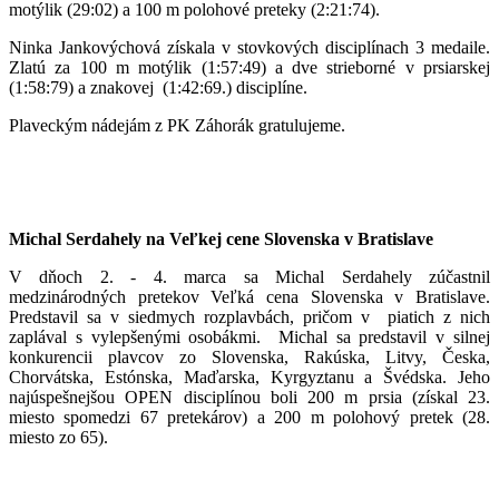
motýlik (29:02) a 100 m polohové preteky (2:21:74).
Ninka Jankovýchová získala v stovkových disciplínach 3 medaile.
Zlatú za 100 m motýlik (1:57:49) a dve strieborné v prsiarskej
(1:58:79) a znakovej (1:42:69.) disciplíne.
Plaveckým nádejám z PK Záhorák gratulujeme.
Michal Serdahely na Veľkej cene Slovenska v Bratislave
V dňoch 2. - 4. marca sa Michal Serdahely zúčastnil
medzinárodných pretekov Veľká cena Slovenska v Bratislave.
Predstavil sa v siedmych rozplavbách, pričom v piatich z nich
zaplával s vylepšenými osobákmi. Michal sa predstavil v silnej
konkurencii plavcov zo Slovenska, Rakúska, Litvy, Česka,
Chorvátska, Estónska, Maďarska, Kyrgyztanu a Švédska. Jeho
najúspešnejšou OPEN disciplínou boli 200 m prsia (získal 23.
miesto spomedzi 67 pretekárov) a 200 m polohový pretek (28.
miesto zo 65).