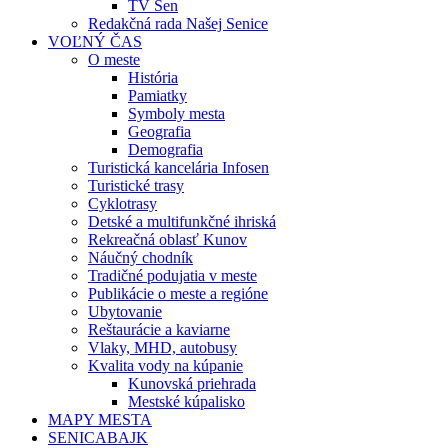
TV Sen
Redakčná rada Našej Senice
VOĽNÝ ČAS
O meste
História
Pamiatky
Symboly mesta
Geografia
Demografia
Turistická kancelária Infosen
Turistické trasy
Cyklotrasy
Detské a multifunkčné ihriská
Rekreačná oblasť Kunov
Náučný chodník
Tradičné podujatia v meste
Publikácie o meste a regióne
Ubytovanie
Reštaurácie a kaviarne
Vlaky, MHD, autobusy
Kvalita vody na kúpanie
Kunovská priehrada
Mestské kúpalisko
MAPY MESTA
SENICABAJK