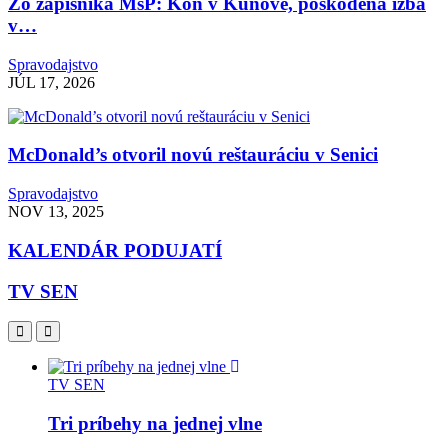
Zo zápisníka MsP: Kôň v Kunove, poškodená izba
v…
Spravodajstvo
JÚL 17, 2026
McDonald’s otvoril novú reštauráciu v Senici
Spravodajstvo
NOV 13, 2025
KALENDÁR PODUJATÍ
TV SEN
TV SEN
Tri príbehy na jednej vlne