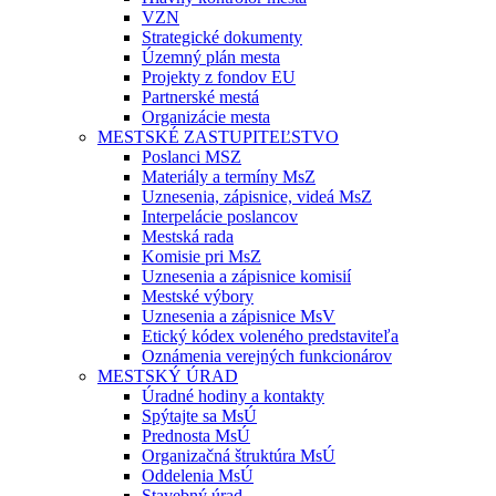
VZN
Strategické dokumenty
Územný plán mesta
Projekty z fondov EU
Partnerské mestá
Organizácie mesta
MESTSKÉ ZASTUPITEĽSTVO
Poslanci MSZ
Materiály a termíny MsZ
Uznesenia, zápisnice, videá MsZ
Interpelácie poslancov
Mestská rada
Komisie pri MsZ
Uznesenia a zápisnice komisií
Mestské výbory
Uznesenia a zápisnice MsV
Etický kódex voleného predstaviteľa
Oznámenia verejných funkcionárov
MESTSKÝ ÚRAD
Úradné hodiny a kontakty
Spýtajte sa MsÚ
Prednosta MsÚ
Organizačná štruktúra MsÚ
Oddelenia MsÚ
Stavebný úrad