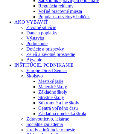
Sadzobník správnych poplatkov
Regulácia reklamy
Voľné pracovné miesta
Populair - osvetový balíček
AKO VYBAVIŤ
Životné situácie
Dane a poplatky
Výstavba
Podnikanie
Dotácie a príspevky
Zeleň a životné prostredie
Bývanie
INŠTITÚCIE, PODNIKANIE
Europe Direct Senica
Školstvo
Mestské jasle
Materské školy
Základné školy
Stredné školy
Súkromné a iné školy
Centrá voľného času
Základná umelecká škola
Zdravotníctvo, lekárne
Sociálne zariadenia
Úrady a inštitúcie v meste