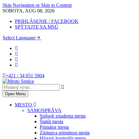
Skip Navigation or Skip to Content
SOBOTA, AUG 08, 2026
PRIHLÁSENIE / FACEBOOK
SPÝTAJTE SA MSÚ
Select Language
▼
+421 / 34 651 5004
Open Menu
MESTO
SAMOSPRÁVA
Spôsob zriadenia mesta
Štatút mesta
Primátor mesta
Zástupca primátora mesta
Hlavný kontrolór mesta