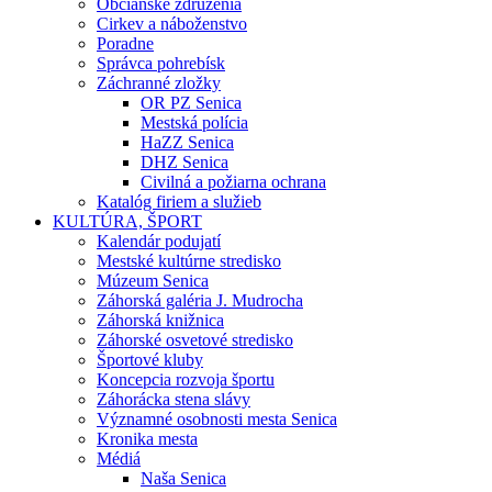
Občianske združenia
Cirkev a náboženstvo
Poradne
Správca pohrebísk
Záchranné zložky
OR PZ Senica
Mestská polícia
HaZZ Senica
DHZ Senica
Civilná a požiarna ochrana
Katalóg firiem a služieb
KULTÚRA, ŠPORT
Kalendár podujatí
Mestské kultúrne stredisko
Múzeum Senica
Záhorská galéria J. Mudrocha
Záhorská knižnica
Záhorské osvetové stredisko
Športové kluby
Koncepcia rozvoja športu
Záhorácka stena slávy
Významné osobnosti mesta Senica
Kronika mesta
Médiá
Naša Senica