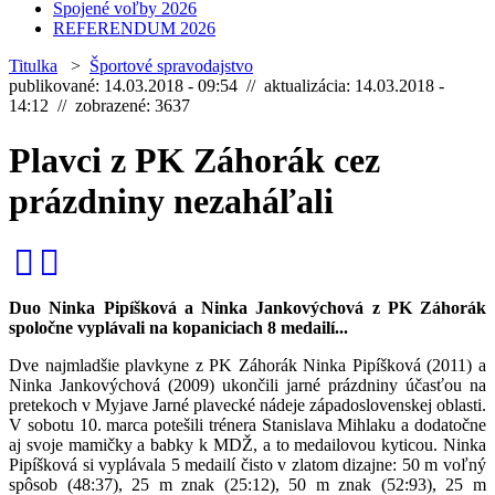
Spojené voľby 2026
REFERENDUM 2026
Titulka
>
Športové spravodajstvo
publikované: 14.03.2018 - 09:54 // aktualizácia: 14.03.2018 -
14:12 // zobrazené: 3637
Plavci z PK Záhorák cez
prázdniny nezaháľali
Duo Ninka Pipíšková a Ninka Jankovýchová z PK Záhorák
spoločne vyplávali na kopaniciach 8 medailí...
Dve najmladšie plavkyne z PK Záhorák Ninka Pipíšková (2011) a
Ninka Jankovýchová (2009) ukončili jarné prázdniny účasťou na
pretekoch v Myjave Jarné plavecké nádeje západoslovenskej oblasti.
V sobotu 10. marca potešili trénera Stanislava Mihlaku a dodatočne
aj svoje mamičky a babky k MDŽ, a to medailovou kyticou. Ninka
Pipíšková si vyplávala 5 medailí čisto v zlatom dizajne: 50 m voľný
spôsob (48:37), 25 m znak (25:12), 50 m znak (52:93), 25 m